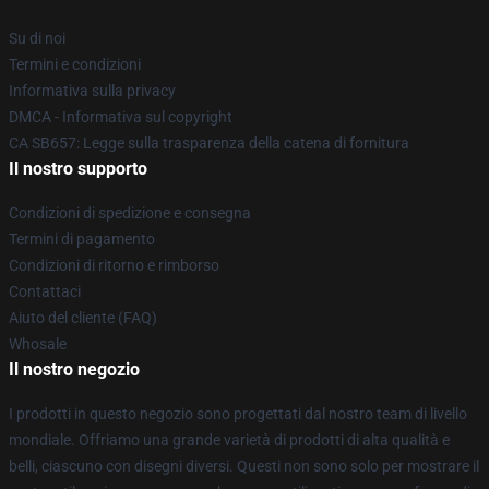
Su di noi
Termini e condizioni
Informativa sulla privacy
DMCA - Informativa sul copyright
CA SB657: Legge sulla trasparenza della catena di fornitura
Il nostro supporto
Condizioni di spedizione e consegna
Termini di pagamento
Condizioni di ritorno e rimborso
Contattaci
Aiuto del cliente (FAQ)
Whosale
Il nostro negozio
I prodotti in questo negozio sono progettati dal nostro team di livello
mondiale. Offriamo una grande varietà di prodotti di alta qualità e
belli, ciascuno con disegni diversi. Questi non sono solo per mostrare il