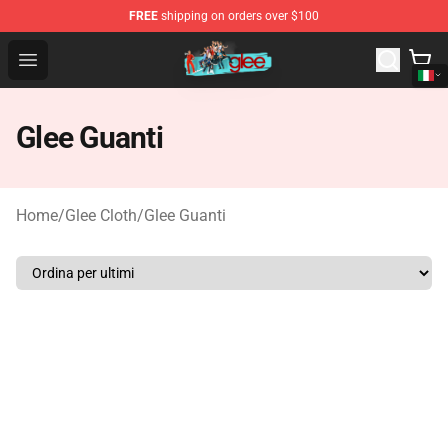
FREE
shipping on orders over $100
Glee Store - Official Glee Merchandise Shop
Open menu
Glee Guanti
Home
/
Glee Cloth
/
Glee Guanti