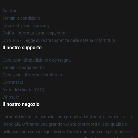
Su di noi
Termini e condizioni
Informativa sulla privacy
DMCA - Informativa sul copyright
CA SB657: Legge sulla trasparenza della catena di fornitura
Il nostro supporto
Condizioni di spedizione e consegna
Termini di pagamento
Condizioni di ritorno e rimborso
Contattaci
Aiuto del cliente (FAQ)
Whosale
Il nostro negozio
I prodotti in questo negozio sono progettati dal nostro team di livello
mondiale. Offriamo una grande varietà di prodotti di alta qualità e
belli, ciascuno con disegni diversi. Questi non sono solo per mostrare il