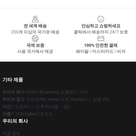
Footer
전 세계 배송
안심하고 쇼핑하세요
200개 이상의 국가로 배송
클릭에서 배송까지 24/7 보호
국제 보증
100% 안전한 결제
사용 국가에서 제공
페이팔 / 마스터카드 / 비자
기타 제품
우리의 본사
: 62335 Broadway, 오클랜드, 미국
우리의 창고
: 차선 6780, Humin 도로, Bazhou 시, 상해, CN
시간 :
: 오전 9시 ~ 오후 5시 (월 ~ 금)
이름 *
: 연락처glee다운로드
우리의 회사
제품 정보