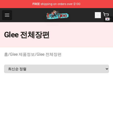
FREE
shipping on orders over $100
Glee Store - Official Glee Merchandise Shop
Open menu
Glee 전체장편
홈
/
Glee 제품정보
/
Glee 전체장편