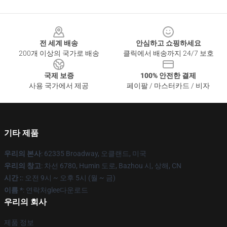
Footer
전 세계 배송
안심하고 쇼핑하세요
200개 이상의 국가로 배송
클릭에서 배송까지 24/7 보호
국제 보증
100% 안전한 결제
사용 국가에서 제공
페이팔 / 마스터카드 / 비자
기타 제품
우리의 본사
: 62335 Broadway, 오클랜드, 미국
우리의 창고
: 차선 6780, Humin 도로, Bazhou 시, 상해, CN
시간 :
: 오전 9시 ~ 오후 5시 (월 ~ 금)
이름 *
: 연락처glee다운로드
우리의 회사
제품 정보