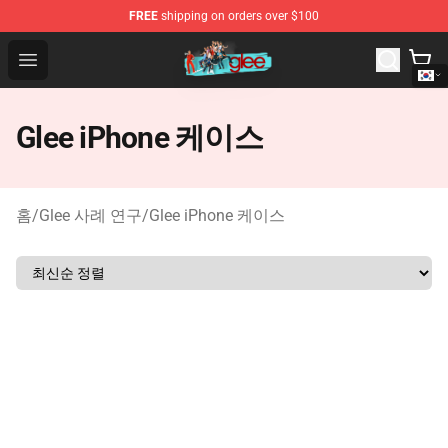
FREE
shipping on orders over $100
Glee Store - Official Glee Merchandise Shop
Open menu
Glee iPhone 케이스
홈
/
Glee 사례 연구
/
Glee iPhone 케이스