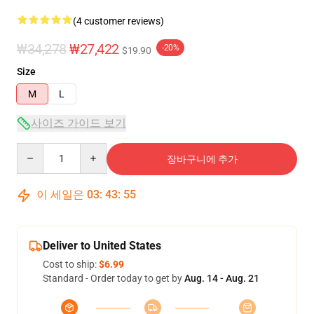
(4 customer reviews)
₩34,278
₩27,422
-20%
$19.90
Size
M
L
사이즈 가이드 보기
Quantity
장바구니에 추가
이 세일은
03
:
43
:
54
Deliver to United States
Cost to ship:
$6.99
Standard - Order today to get by
Aug. 14 - Aug. 21