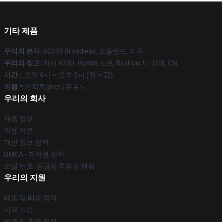
기타 제품
우리의 본사
: 62335 Broadway, 오클랜드, 미국
우리의 창고
: 차선 6780, Humin 도로, Bazhou 시, 상해, CN
시간 :
: 오전 9시 ~ 오후 5시 (월 ~ 금)
이름 *
: 연락처glee다운로드
우리의 회사
제품 정보
이용 약관
개인 정보 정책
DMCA - 저작권 정책
모델 번호: 공급망 투명성 행위
우리의 지원
배송 및 배송 정책
지불 기간
반품 및 환불 정책