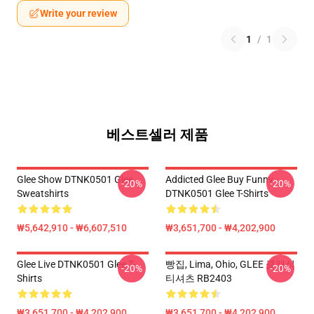
Write your review
1
/
1
베스트셀러 제품
Glee Show DTNK0501 Glee
Addicted Glee Buy Funny
-20%
-20%
Sweatshirts
DTNK0501 Glee T-Shirts
₩5,642,910 - ₩6,607,510
₩3,651,700 - ₩4,202,900
Glee Live DTNK0501 Glee T-
빵집, Lima, Ohio, GLEE 클래식
-20%
-20%
Shirts
티셔츠 RB2403
₩3,651,700 - ₩4,202,900
₩3,651,700 - ₩4,202,900