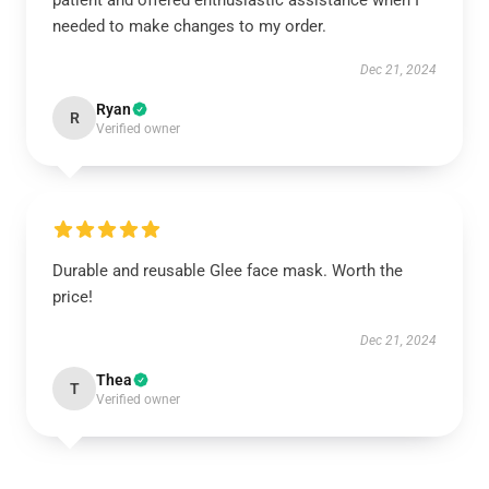
patient and offered enthusiastic assistance when I
needed to make changes to my order.
Dec 21, 2024
Ryan
R
Verified owner
Durable and reusable Glee face mask. Worth the
price!
Dec 21, 2024
Thea
T
Verified owner