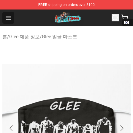
FREE
shipping on orders over $100
Glee Store - Official Glee Merchandise Shop
Open menu
홈
/
Glee 제품 정보
/
Glee 얼굴 마스크