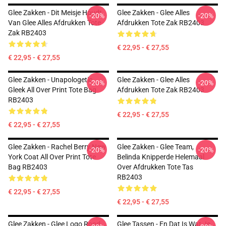
Glee Zakken - Dit Meisje Houdt
Glee Zakken - Glee Alles
-20%
-20%
Van Glee Alles Afdrukken Tote
Afdrukken Tote Zak RB2403
Zak RB2403
€ 22,95 - € 27,55
€ 22,95 - € 27,55
Glee Zakken - Unapologetic
Glee Zakken - Glee Alles
-20%
-20%
Gleek All Over Print Tote Bag
Afdrukken Tote Zak RB2403
RB2403
€ 22,95 - € 27,55
€ 22,95 - € 27,55
Glee Zakken - Rachel Berry New
Glee Zakken - Glee Team,
-20%
-20%
York Coat All Over Print Tote
Belinda Knipperde Helemaal
Bag RB2403
Over Afdrukken Tote Tas
RB2403
€ 22,95 - € 27,55
€ 22,95 - € 27,55
Glee Zakken - Glee Logo Rood
Glee Tassen - En Dat Is Wat Je