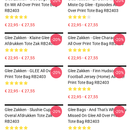
-20%
-20%
En Wit All Over Print Tote Bag
Miste Op Glee - Episodes All
RB2403
Over Print Tote Bag RB2403
€ 22,95 - € 27,55
€ 22,95 - € 27,55
Glee Zakken - Klaine Glee Overal
Glee Zakken - Glee Characters
-20%
-20%
Afdrukken Tote Zak RB2403
All Over Print Tote Bag RB2403
€ 22,95 - € 27,55
€ 22,95 - € 27,55
Glee Zakken - GLEE All Over
Glee Zakken - Finn Hudson
-20%
-20%
Print Tote Bag RB2403
Football Jersey (Home) All Over
Print Tote Bag RB2403
€ 22,95 - € 27,55
€ 22,95 - € 27,55
Glee Zakken - Slushie Cup Glee
Glee Bags - And That's What You
-20%
-20%
Overal Afdrukken Tote Zak
Missed On Glee All Over Print
RB2403
Tote Bag RB2403