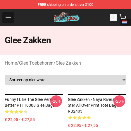
FREE
shipping on orders over $100
Glee Store - Official Glee Merchandise Shop
Open menu
Glee Zakken
Home
/
Glee Toebehoren
/
Glee Zakken
Funny I Like The Glee Version
Glee Zakken - Naya Rivera Glee
-20%
-20%
Better PTTT0308 Glee Bags
Ster All Over Print Tote Bag
RB2403
€ 22,95 - € 27,55
€ 22,95 - € 27,55