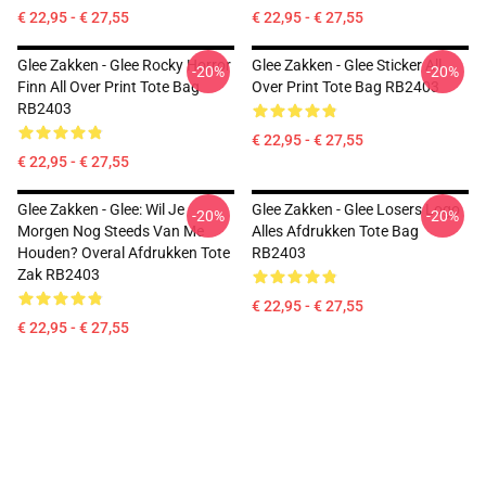
€ 22,95 - € 27,55
€ 22,95 - € 27,55
Glee Zakken - Glee Rocky Horror
Glee Zakken - Glee Sticker All
-20%
-20%
Finn All Over Print Tote Bag
Over Print Tote Bag RB2403
RB2403
€ 22,95 - € 27,55
€ 22,95 - € 27,55
Glee Zakken - Glee: Wil Je
Glee Zakken - Glee Losers Logo
-20%
-20%
Morgen Nog Steeds Van Me
Alles Afdrukken Tote Bag
Houden? Overal Afdrukken Tote
RB2403
Zak RB2403
€ 22,95 - € 27,55
€ 22,95 - € 27,55