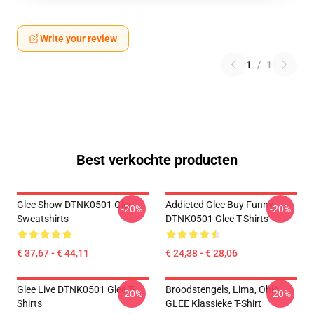
Write your review
1
/
1
Best verkochte producten
Glee Show DTNK0501 Glee
Addicted Glee Buy Funny
-20%
-20%
Sweatshirts
DTNK0501 Glee T-Shirts
€ 37,67 - € 44,11
€ 24,38 - € 28,06
Glee Live DTNK0501 Glee T-
Broodstengels, Lima, Ohio,
-20%
-20%
Shirts
GLEE Klassieke T-Shirt