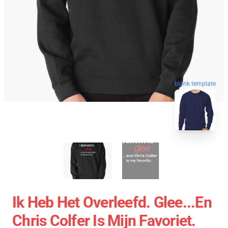
blank template
Ik Heb Het Overleefd. Glee...en
Chris Colfer Is Mijn Favoriet.