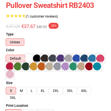
Pullover Sweatshirt RB2403
(1 customer reviews)
€47.09
€37.67
-20%
$40.95
Type
Unisex
Color
Default
Size
S
M
L
XL
2XL
3XL
4XL
5XL
Print Location