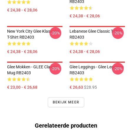
RB2403
€ 24,38 - € 28,06
€ 24,38 - € 28,06
New York City Glee Klassieke
Lebanese Glee Classic T-Shirt
-20%
-20%
T-Shirt RB2403
RB2403
€ 24,38 - € 28,06
€ 24,38 - € 28,06
Glee Mokken - GLEE Classic
Glee Leggings - Glee Leggings
-20%
-20%
Mug RB2403
RB2403
€ 23,00 - € 26,68
€ 26,63
$28.95
BEKIJK MEER
Gerelateerde producten