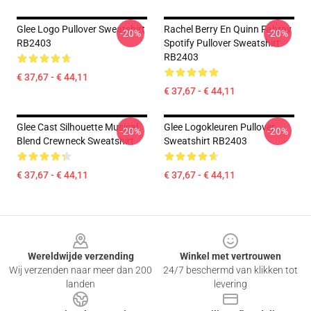
Glee Logo Pullover Sweatshirt
Rachel Berry En Quinn Fabray
-20%
-20%
RB2403
Spotify Pullover Sweatshirt
RB2403
€ 37,67 - € 44,11
€ 37,67 - € 44,11
Glee Cast Silhouette Musical
Glee Logokleuren Pullover
-20%
-20%
Blend Crewneck Sweatshirt
Sweatshirt RB2403
€ 37,67 - € 44,11
€ 37,67 - € 44,11
Footer
Wereldwijde verzending
Winkel met vertrouwen
Wij verzenden naar meer dan 200
24/7 beschermd van klikken tot
landen
levering