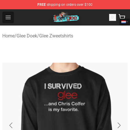
FREE
shipping on orders over $100
Glee Store - Official Glee Merchandise Shop
Open menu
Home
/
Glee Doek
/
Glee Zweetshirts