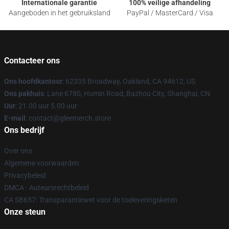
Internationale garantie
100% veilige afhandeling
Aangeboden in het gebruiksland
PayPal / MasterCard / Visa
Contacteer ons
Ons hoofdkantoor
: 62335 Broadway, Oakland, CA 94612, US
Ons pakhuis
: Lane 6780, Humin Road, Bazhou City, Shanghai, CN
Uur
: 21.00 uur 5.00 uur
E-mail
: contact@gleemerch.store
Ons bedrijf
Over ons
Algemene voorwaarden
Privacybeleid
DMCA - Auteursrechtbeleid
CA SB657: Transparantiewet voor de toeleveringsketen
Onze steun