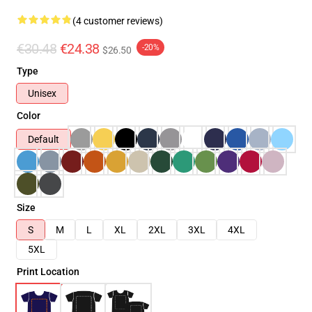
(4 customer reviews)
€30.48
€24.38
-20%
$26.50
Type
Unisex
Color
Default
Size
S
M
L
XL
2XL
3XL
4XL
5XL
Print Location