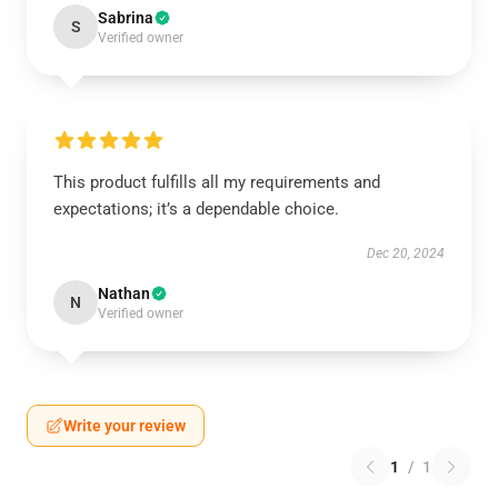
Sabrina
S
Verified owner
This product fulfills all my requirements and
expectations; it’s a dependable choice.
Dec 20, 2024
Nathan
N
Verified owner
Write your review
1
/
1