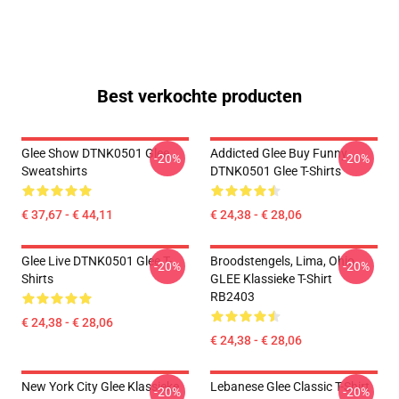
Best verkochte producten
Glee Show DTNK0501 Glee
Addicted Glee Buy Funny
-20%
-20%
Sweatshirts
DTNK0501 Glee T-Shirts
€ 37,67 - € 44,11
€ 24,38 - € 28,06
Glee Live DTNK0501 Glee T-
Broodstengels, Lima, Ohio,
-20%
-20%
Shirts
GLEE Klassieke T-Shirt
RB2403
€ 24,38 - € 28,06
€ 24,38 - € 28,06
New York City Glee Klassieke
Lebanese Glee Classic T-Shirt
-20%
-20%