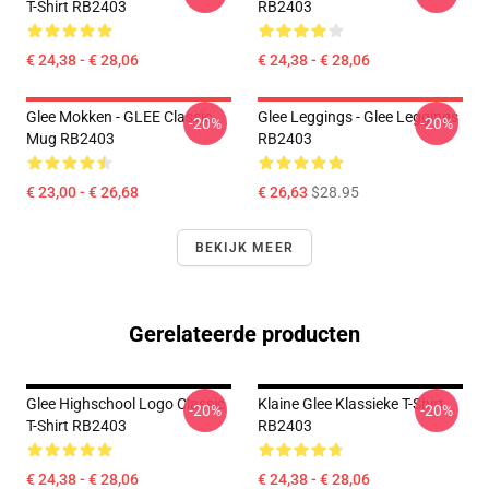
T-Shirt RB2403
RB2403
€ 24,38 - € 28,06
€ 24,38 - € 28,06
Glee Mokken - GLEE Classic
Glee Leggings - Glee Leggings
-20%
-20%
Mug RB2403
RB2403
€ 23,00 - € 26,68
€ 26,63
$28.95
BEKIJK MEER
Gerelateerde producten
Glee Highschool Logo Classic
Klaine Glee Klassieke T-Shirt
-20%
-20%
T-Shirt RB2403
RB2403
€ 24,38 - € 28,06
€ 24,38 - € 28,06