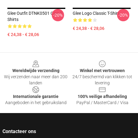
Glee Outfit DTNK0501 Glee T-
Glee Logo Classic T-Shirt
-20%
-20%
Shirts
€ 24,38 - € 28,06
€ 24,38 - € 28,06
Footer
Wereldwijde verzending
Winkel met vertrouwen
Wij verzenden naar meer dan 200
24/7 beschermd van klikken tot
landen
levering
Internationale garantie
100% veilige afhandeling
Aangeboden in het gebruiksland
PayPal / MasterCard / Visa
Contacteer ons