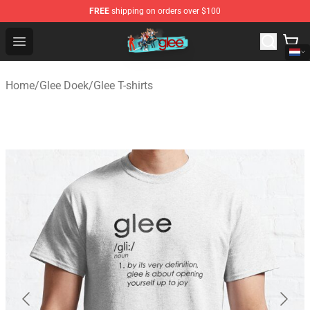
FREE
shipping on orders over $100
Glee Store - Official Glee Merchandise Shop
Open menu
Home
/
Glee Doek
/
Glee T-shirts