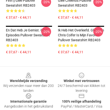
Finn || Glee Pullover
Glee Cheerios Pullover
-20%
-20%
Sweatshirt RB2403
Sweatshirt RB2403
€ 37,67 - € 44,11
€ 37,67 - € 44,11
En Dat Heb Je Gemist. Glee -
Ik Heb Het Overleefd. Glee...en
-20%
-20%
Episodes Pullover Sweatshirt
Chris Colfer Is Mijn Favoriet.
RB2403
Pullover Sweatshirt RB2403
€ 37,67 - € 44,11
€ 37,67 - € 44,11
Footer
Wereldwijde verzending
Winkel met vertrouwen
Wij verzenden naar meer dan 200
24/7 beschermd van klikken tot
landen
levering
Internationale garantie
100% veilige afhandeling
Aangeboden in het gebruiksland
PayPal / MasterCard / Visa