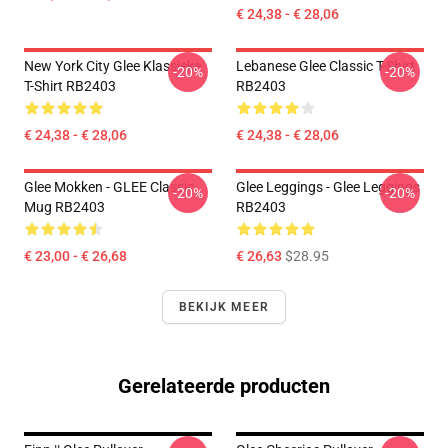
€ 24,38 - € 28,06
New York City Glee Klassieke
Lebanese Glee Classic T-Shirt
-20%
-20%
T-Shirt RB2403
RB2403
€ 24,38 - € 28,06
€ 24,38 - € 28,06
Glee Mokken - GLEE Classic
Glee Leggings - Glee Leggings
-20%
-20%
Mug RB2403
RB2403
€ 23,00 - € 26,68
€ 26,63
$28.95
BEKIJK MEER
Gerelateerde producten