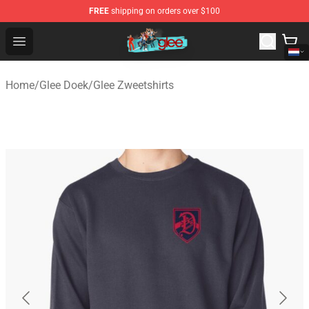
FREE
shipping on orders over $100
Glee Store - Official Glee Merchandise Shop
Open menu
Home
/
Glee Doek
/
Glee Zweetshirts