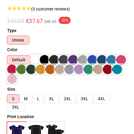
(3 customer reviews)
€47.09
€37.67
-20%
$40.95
Type
Unisex
Color
Default
Size
S
M
L
XL
2XL
3XL
4XL
5XL
Print Location