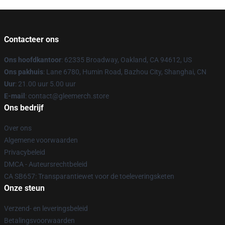
Contacteer ons
Ons hoofdkantoor
: 62335 Broadway, Oakland, CA 94612, US
Ons pakhuis
: Lane 6780, Humin Road, Bazhou City, Shanghai, CN
Uur
: 21.00 uur 5.00 uur
E-mail
: contact@gleemerch.store
Ons bedrijf
Over ons
Algemene voorwaarden
Privacybeleid
DMCA - Auteursrechtbeleid
CA SB657: Transparantiewet voor de toeleveringsketen
Onze steun
Verzend- en leveringsbeleid
Betalingsvoorwaarden