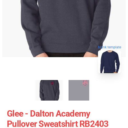
blank template
Glee - Dalton Academy
Pullover Sweatshirt RB2403