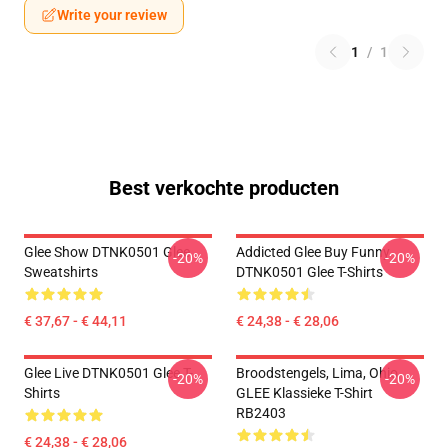
Write your review
1
/
1
Best verkochte producten
Glee Show DTNK0501 Glee
Addicted Glee Buy Funny
-20%
-20%
Sweatshirts
DTNK0501 Glee T-Shirts
€ 37,67 - € 44,11
€ 24,38 - € 28,06
Glee Live DTNK0501 Glee T-
Broodstengels, Lima, Ohio,
-20%
-20%
Shirts
GLEE Klassieke T-Shirt
RB2403
€ 24,38 - € 28,06