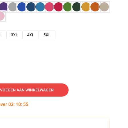
L
3XL
4XL
5XL
VOEGEN AAN WINKELWAGEN
over
03
:
10
:
54