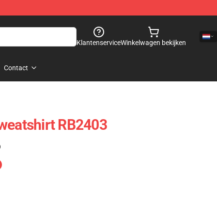
Klantenservice
Winkelwagen bekijken
Contact
weatshirt RB2403
)