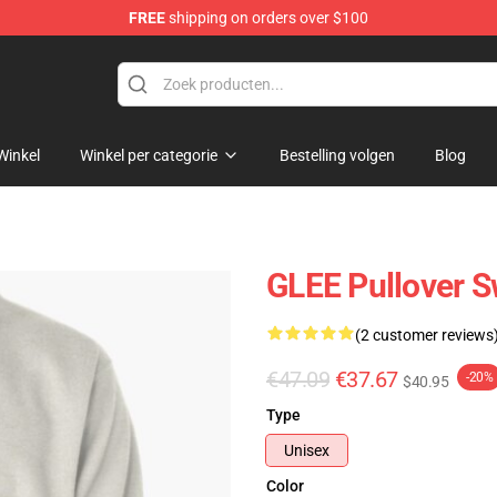
FREE
shipping on orders over $100
Winkel
Winkel per categorie
Bestelling volgen
Blog
GLEE Pullover S
(2 customer reviews
€47.09
€37.67
-20%
$40.95
Type
Unisex
Color