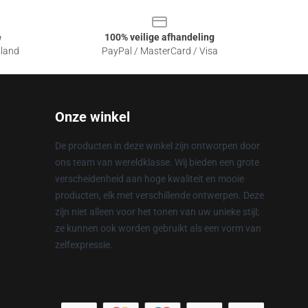
e
100% veilige afhandeling
sland
PayPal / MasterCard / Visa
Onze winkel
De producten in deze winkel zijn ontworpen door
ons team van wereldklasse. Wij bieden een grote
verscheidenheid aan hoge kwaliteit en mooie
producten, elk met verschillende ontwerpen. Deze
zijn niet alleen voor het tonen van uw unieke stijl;
ze kunnen ook worden gebruikt als een vorm van
zelfexpressie.