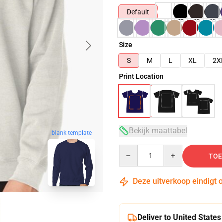
Default
Size
S
M
L
XL
2X
Print Location
Bekijk maattabel
blank template
Quantity
TOE
Deze uitverkoop eindigt 
Deliver to United States