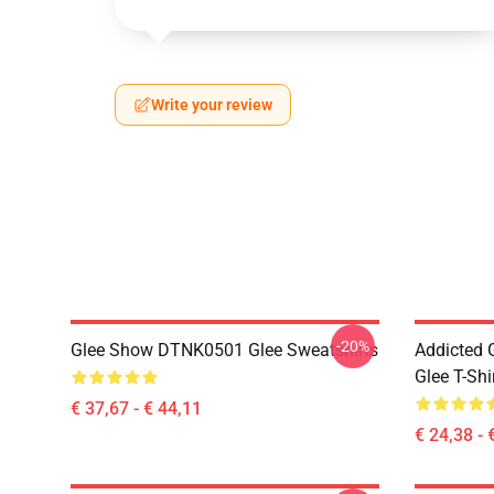
Write your review
-20%
Glee Show DTNK0501 Glee Sweatshirts
Addicted
Glee T-Shi
€ 37,67 - € 44,11
€ 24,38 - 