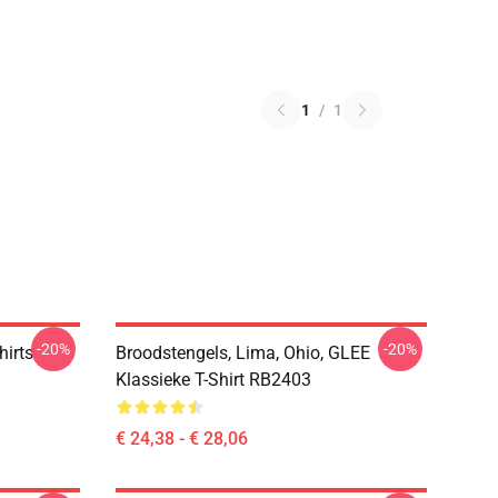
1
/
1
-20%
-20%
hirts
Broodstengels, Lima, Ohio, GLEE
Klassieke T-Shirt RB2403
€ 24,38 - € 28,06