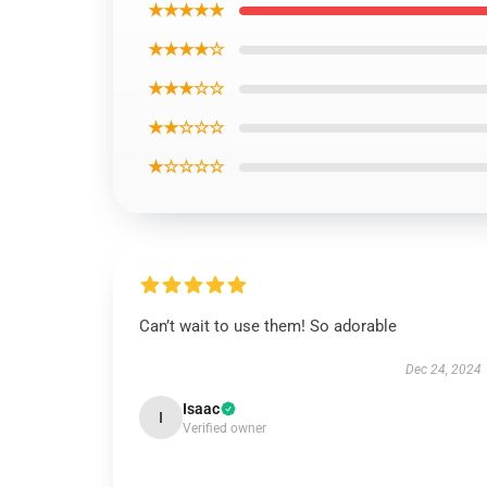
★★★★★
★★★★☆
★★★☆☆
★★☆☆☆
★☆☆☆☆
Can’t wait to use them! So adorable
Dec 24, 2024
Isaac
I
Verified owner