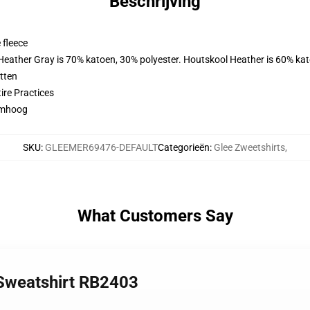
Beschrijving
 fleece
 Heather Gray is 70% katoen, 30% polyester. Houtskool Heather is 60% ka
tten
ire Practices
 omhoog
SKU
:
GLEEMER69476-DEFAULT
Categorieën
:
Glee Zweetshirts
,
What Customers Say
 Sweatshirt RB2403