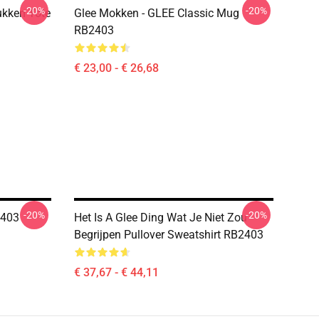
-20%
-20%
ukken Tote
Glee Mokken - GLEE Classic Mug
RB2403
€ 23,00 - € 26,68
-20%
-20%
2403
Het Is A Glee Ding Wat Je Niet Zou
Begrijpen Pullover Sweatshirt RB2403
€ 37,67 - € 44,11