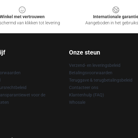
Winkel met vertrouwen
Internationale garanti
chermd van klikken tot levering
Aangeboden in het gebruik
jf
Onze steun
Verzend- en leveringsbeleid
oorwaarden
Betalingsvoorwaarden
d
Teruggave & terugbetalingsbeleid
rsrechtbeleid
Contacteer ons
ransparantiewet voor de
Klantenhulp (FAQ)
keten
Whosale