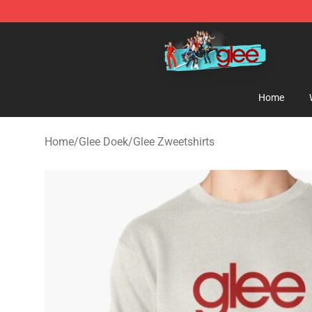
Glee Store - Official Glee Merchandise Shop
Home
Home
/
Glee Doek
/
Glee Zweetshirts