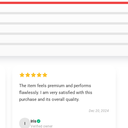
The item feels premium and performs
flawlessly. I am very satisfied with this
purchase and its overall quality.
Dec 20, 2024
Iris
I
Verified owner