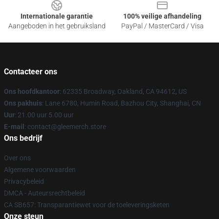
Internationale garantie
100% veilige afhandeling
Aangeboden in het gebruiksland
PayPal / MasterCard / Visa
Contacteer ons
Ons hoofdkantoor
: 62335 Broadway, Oakland, CA 94612, US
Ons pakhuis
: Lane 6780, Humin Road, Bazhou City, Shanghai, CN
Uur
: 21.00 uur 5.00 uur
E-mail
: contact@gleemerch.store
Ons bedrijf
Over ons
Algemene voorwaarden
Privacybeleid
DMCA - Auteursrechtbeleid
CA SB657: Transparantiewet voor de toeleveringsketen
Onze steun