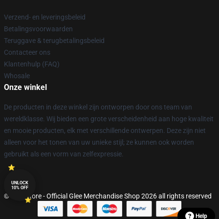
Verzend- en leveringsbeleid
Betalingsvoorwaarden
Teruggave & terugbetalingsbeleid
Contacteer ons
Klantenhulp (FAQ)
Whosale
Onze winkel
De producten in deze winkel zijn ontworpen door ons team van
wereldklasse. Wij bieden een grote verscheidenheid aan hoge kwaliteit
en mooie producten, elk met verschillende ontwerpen. Deze zijn niet
alleen voor het tonen van uw unieke stijl; ze kunnen ook worden
gebruikt als een vorm van zelfexpressie.
UNLOCK
10% OFF
© Glee Store - Official Glee Merchandise Shop 2026 all rights reserved
Help