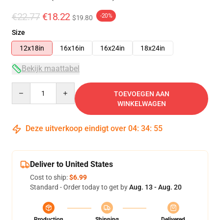
€22.77
€18.22
-20%
$19.80
Size
12x18in
16x16in
16x24in
18x24in
Bekijk maattabel
Quantity
TOEVOEGEN AAN
WINKELWAGEN
Deze uitverkoop eindigt over
04
:
34
:
54
Deliver to United States
Cost to ship:
$6.99
Standard - Order today to get by
Aug. 13 - Aug. 20
Production
Shipping
Delivered