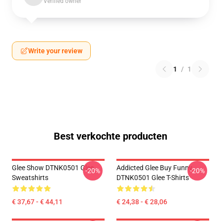
Verified owner
Write your review
1
/
1
Best verkochte producten
Glee Show DTNK0501 Glee
Addicted Glee Buy Funny
-20%
-20%
Sweatshirts
DTNK0501 Glee T-Shirts
€ 37,67 - € 44,11
€ 24,38 - € 28,06