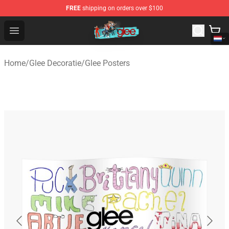
FREE
shipping on orders over $100
Glee Store - Official Glee Merchandise Shop
Open menu
Home
/
Glee Decoratie
/
Glee Posters