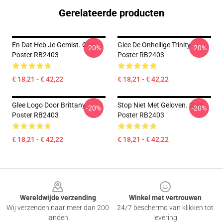
Gerelateerde producten
En Dat Heb Je Gemist. Glee
Glee De Onheilige Trinity
-20%
-20%
Poster RB2403
Poster RB2403
€ 18,21 - € 42,22
€ 18,21 - € 42,22
Glee Logo Door Brittany
Stop Niet Met Geloven. Glee
-20%
-20%
Poster RB2403
Poster RB2403
€ 18,21 - € 42,22
€ 18,21 - € 42,22
Footer
Wereldwijde verzending
Winkel met vertrouwen
Wij verzenden naar meer dan 200
24/7 beschermd van klikken tot
landen
levering