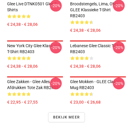
Glee Live DTNK0501 Glee T-
Broodstengels, Lima, Ohio,
-20%
-20%
Shirts
GLEE Klassieke T-Shirt
RB2403
€ 24,38 - € 28,06
€ 24,38 - € 28,06
New York City Glee Klassieke
Lebanese Glee Classic T-Shirt
-20%
-20%
T-Shirt RB2403
RB2403
€ 24,38 - € 28,06
€ 24,38 - € 28,06
Glee Zakken - Glee Alles
Glee Mokken - GLEE Classic
-20%
-20%
Afdrukken Tote Zak RB2403
Mug RB2403
€ 22,95 - € 27,55
€ 23,00 - € 26,68
BEKIJK MEER