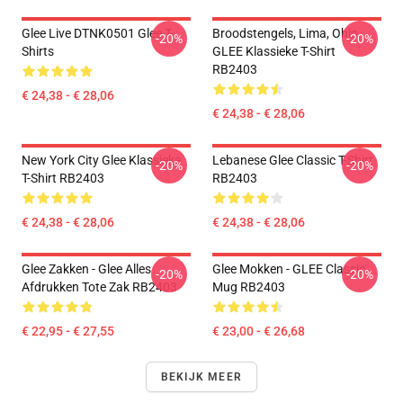
Glee Live DTNK0501 Glee T-
Broodstengels, Lima, Ohio,
-20%
-20%
Shirts
GLEE Klassieke T-Shirt
RB2403
€ 24,38 - € 28,06
€ 24,38 - € 28,06
New York City Glee Klassieke
Lebanese Glee Classic T-Shirt
-20%
-20%
T-Shirt RB2403
RB2403
€ 24,38 - € 28,06
€ 24,38 - € 28,06
Glee Zakken - Glee Alles
Glee Mokken - GLEE Classic
-20%
-20%
Afdrukken Tote Zak RB2403
Mug RB2403
€ 22,95 - € 27,55
€ 23,00 - € 26,68
BEKIJK MEER