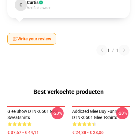
Curtis
C
Verified owner
Write your review
1
/
1
Best verkochte producten
Glee Show DTNK0501 Glee
Addicted Glee Buy Funny
-20%
-20%
Sweatshirts
DTNK0501 Glee T-Shirts
€ 37,67 - € 44,11
€ 24,38 - € 28,06