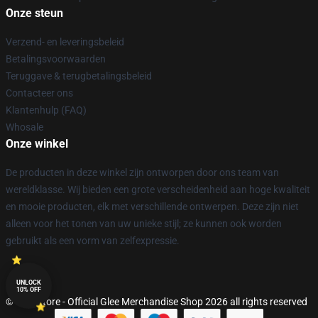
Onze steun
Verzend- en leveringsbeleid
Betalingsvoorwaarden
Teruggave & terugbetalingsbeleid
Contacteer ons
Klantenhulp (FAQ)
Whosale
Onze winkel
De producten in deze winkel zijn ontworpen door ons team van
wereldklasse. Wij bieden een grote verscheidenheid aan hoge kwaliteit
en mooie producten, elk met verschillende ontwerpen. Deze zijn niet
alleen voor het tonen van uw unieke stijl; ze kunnen ook worden
gebruikt als een vorm van zelfexpressie.
UNLOCK
10% OFF
© Glee Store - Official Glee Merchandise Shop 2026 all rights reserved