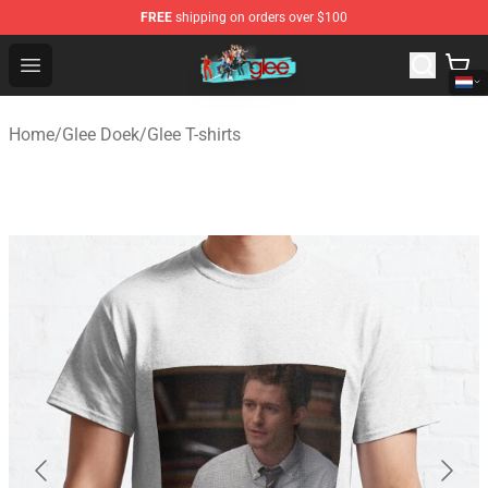
FREE
shipping on orders over $100
Glee Store - Official Glee Merchandise Shop
Open menu
Home
/
Glee Doek
/
Glee T-shirts