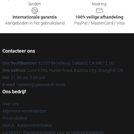
landen
levering
Internationale garantie
100% veilige afhandeling
Aangeboden in het gebruiksland
PayPal / MasterCard / Visa
Contacteer ons
Ons hoofdkantoor
: 62335 Broadway, Oakland, CA 94612, US
Ons pakhuis
: Lane 6780, Humin Road, Bazhou City, Shanghai, CN
Uur
: 21.00 uur 5.00 uur
E-mail
: contact@gleemerch.store
Ons bedrijf
Over ons
Algemene voorwaarden
Privacybeleid
DMCA - Auteursrechtbeleid
CA SB657: Transparantiewet voor de toeleveringsketen