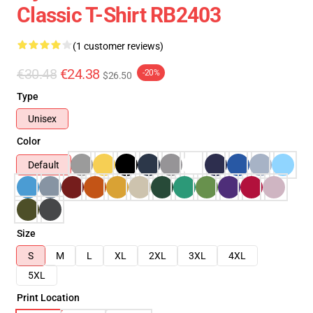
Classic T-Shirt RB2403
(1 customer reviews)
€30.48
€24.38
-20%
$26.50
Type
Unisex
Color
Default
Size
S
M
L
XL
2XL
3XL
4XL
5XL
Print Location