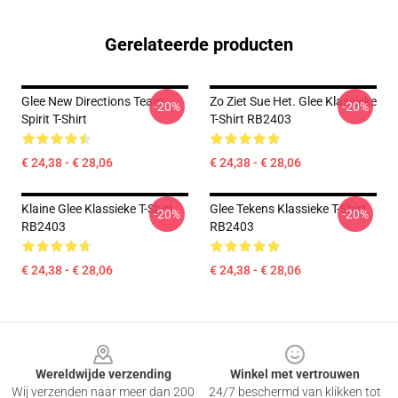
Gerelateerde producten
Glee New Directions Team
Zo Ziet Sue Het. Glee Klassieke
-20%
-20%
Spirit T-Shirt
T-Shirt RB2403
€ 24,38 - € 28,06
€ 24,38 - € 28,06
Klaine Glee Klassieke T-Shirt
Glee Tekens Klassieke T-Shirt
-20%
-20%
RB2403
RB2403
€ 24,38 - € 28,06
€ 24,38 - € 28,06
Footer
Wereldwijde verzending
Winkel met vertrouwen
Wij verzenden naar meer dan 200
24/7 beschermd van klikken tot