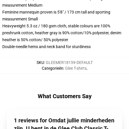
measurement Medium
Feminine mannequin proven is 5'8" / 173 cm tall and sporting
measurement Small
Heavyweight 5.3 oz / 180 gsm cloth, stable colours are 100%
preshrunk cotton, heather gray is 90% cotton/10% polyester, denim
heather is 50% cotton/ 50% polyester
Double-needle hems and neck band for sturdiness
SKU
:
GLEEMER18159-DEFAULT
Categorieën
:
Glee T-shirts
,
What Customers Say
1 reviews for Omdat jullie minderheden
zijn. U bent in de Glee Club Classic T-