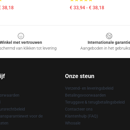
€ 38,18
€ 33,94 - € 38,18
Winkel met vertrouwen
Internationale garanti
chermd van klikken tot levering
Aangeboden in het gebruik
jf
Onze steun
Verzend- en leveringsbeleid
oorwaarden
Betalingsvoorwaarden
d
Teruggave & terugbetalingsbeleid
rsrechtbeleid
Contacteer ons
ransparantiewet voor de
Klantenhulp (FAQ)
keten
Whosale