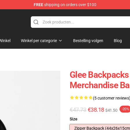
FREE
shipping on orders over $100
Winkel
Winkel per categorie
Bestelling volgen
Blog
Glee Backpacks -
Merchandise B
(5 customer reviews
€47.73
€38.18
-20%
$41.50
Size
Zipper Backpack (44x26x15cm