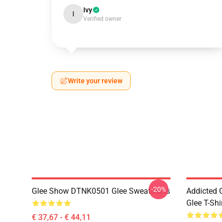
Ivy
I
Verified owner
Write your review
-20%
Glee Show DTNK0501 Glee Sweatshirts
Addicted
Glee T-Shi
€ 37,67 - € 44,11