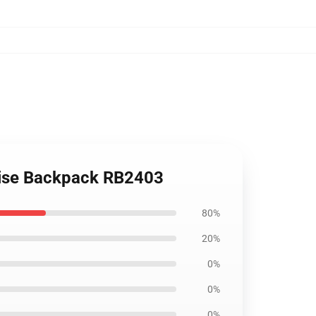
ndise Backpack RB2403
80%
20%
0%
0%
0%