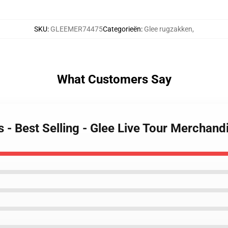
SKU
:
GLEEMER74475
Categorieën
:
Glee rugzakken
,
What Customers Say
s - Best Selling - Glee Live Tour Mercha