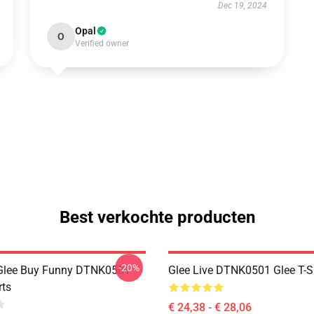
Dec 19, 2024
Opal
O
Verified owner
Best verkochte producten
-20%
 Glee Buy Funny DTNK0501
Glee Live DTNK0501 Glee T-S
rts
€ 24,38 - € 28,06