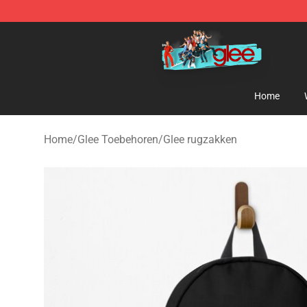
Glee Store - Official Glee Merchandise Shop
Home
Home
/
Glee Toebehoren
/
Glee rugzakken