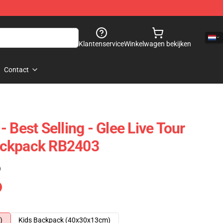
Klantenservice
Winkelwagen bekijken
Contact
 Best Selling - Glee Live Tour
ackpack RB2403
)
)
Kids Backpack (40x30x13cm)