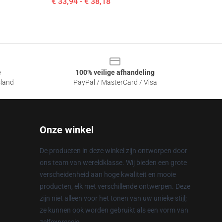
€ 33,94 - € 38,18
e
100% veilige afhandeling
sland
PayPal / MasterCard / Visa
Onze winkel
De producten in deze winkel zijn ontworpen door
ons team van wereldklasse. Wij bieden een grote
verscheidenheid aan hoge kwaliteit en mooie
producten, elk met verschillende ontwerpen. Deze
zijn niet alleen voor het tonen van uw unieke stijl;
ze kunnen ook worden gebruikt als een vorm van