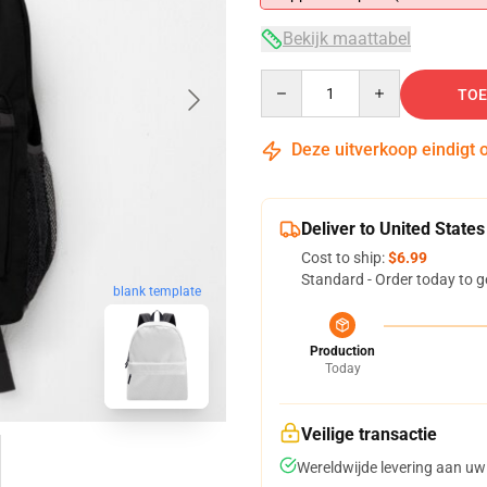
Bekijk maattabel
Quantity
TOE
Deze uitverkoop eindigt 
Deliver to United States
Cost to ship:
$6.99
Standard - Order today to g
blank template
Production
Today
Veilige transactie
Wereldwijde levering aan uw