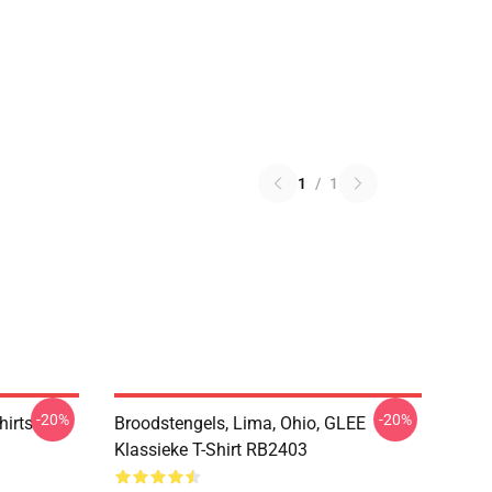
1
/
1
-20%
-20%
hirts
Broodstengels, Lima, Ohio, GLEE
Klassieke T-Shirt RB2403