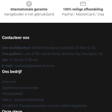
Internationale garantie
100% veilige afhandeling
Aangeboden in het gebruiksland
PayPal / MasterCard / Visa
Contacteer ons
Ons hoofdkantoor
: 62335 Broadway, Oakland, CA 94612, US
Ons pakhuis
: Lane 6780, Humin Road, Bazhou City, Shanghai, CN
Uur
: 21.00 uur 5.00 uur
E-mail
: contact@gleemerch.store
Ons bedrijf
Over ons
Algemene voorwaarden
Privacybeleid
DMCA - Auteursrechtbeleid
CA SB657: Transparantiewet voor de toeleveringsketen
Onze steun