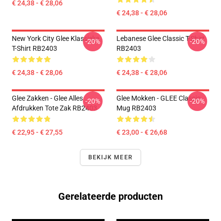
€ 24,38 - € 28,06
€ 24,38 - € 28,06
New York City Glee Klassieke
Lebanese Glee Classic T-Shirt
-20%
-20%
T-Shirt RB2403
RB2403
€ 24,38 - € 28,06
€ 24,38 - € 28,06
Glee Zakken - Glee Alles
Glee Mokken - GLEE Classic
-20%
-20%
Afdrukken Tote Zak RB2403
Mug RB2403
€ 22,95 - € 27,55
€ 23,00 - € 26,68
BEKIJK MEER
Gerelateerde producten