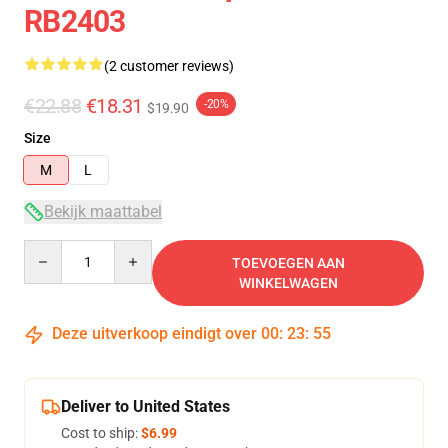
RB2403
(2 customer reviews)
€22.88
€18.31
-20%
$19.90
Size
M
L
Bekijk maattabel
Quantity
TOEVOEGEN AAN
WINKELWAGEN
Deze uitverkoop eindigt over
00
:
23
:
54
Deliver to United States
Cost to ship:
$6.99