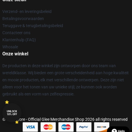
Verzend- en leveringsbeleid
Betalingsvoorwaarden
Teruggave & terugbetalingsbeleid
Contacteer ons
Klantenhulp (FAQ)
Whosale
Onze winkel
De producten in deze winkel zijn ontworpen door ons team van
wereldklasse. Wij bieden een grote verscheidenheid aan hoge kwaliteit
en mooie producten, elk met verschillende ontwerpen. Deze zijn niet
alleen voor het tonen van uw unieke stijl; ze kunnen ook worden
gebruikt als een vorm van zelfexpressie.
UNLOCK
10% OFF
© Glee Store - Official Glee Merchandise Shop 2026 all rights reserved
Help