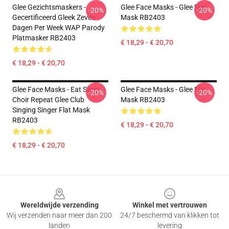
Glee Gezichtsmaskers -
Glee Face Masks - Glee Flat
-20%
-20%
Gecertificeerd Gleek Zeven
Mask RB2403
Dagen Per Week WAP Parody
Platmasker RB2403
€ 18,29 - € 20,70
€ 18,29 - € 20,70
Glee Face Masks - Eat Sleep
Glee Face Masks - Glee Flat
-20%
-20%
Choir Repeat Glee Club
Mask RB2403
Singing Singer Flat Mask
RB2403
€ 18,29 - € 20,70
€ 18,29 - € 20,70
Footer
Wereldwijde verzending
Winkel met vertrouwen
Wij verzenden naar meer dan 200
24/7 beschermd van klikken tot
landen
levering