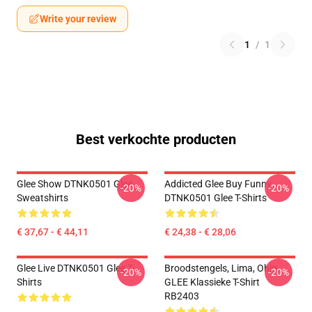
Write your review
1
/
1
Best verkochte producten
Glee Show DTNK0501 Glee
Addicted Glee Buy Funny
-20%
-20%
Sweatshirts
DTNK0501 Glee T-Shirts
€ 37,67 - € 44,11
€ 24,38 - € 28,06
Glee Live DTNK0501 Glee T-
Broodstengels, Lima, Ohio,
-20%
-20%
Shirts
GLEE Klassieke T-Shirt
RB2403