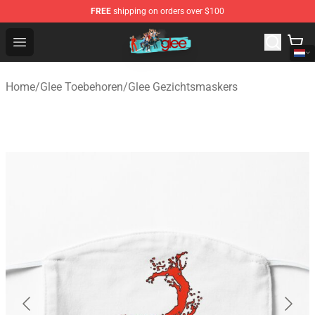
FREE
shipping on orders over $100
Glee Store - Official Glee Merchandise Shop
Open menu
Home
/
Glee Toebehoren
/
Glee Gezichtsmaskers