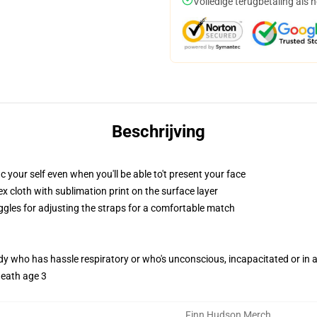
Volledige terugbetaling als 
Beschrijving
 your self even when you'll be able to't present your face
 cloth with sublimation print on the surface layer
oggles for adjusting the straps for a comfortable match
ody who has hassle respiratory or who's unconscious, incapacitated or in
neath age 3
Finn Hudson Merch
,