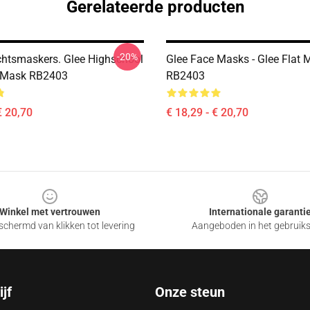
Gerelateerde producten
-20%
chtsmaskers. Glee Highschool
Glee Face Masks - Glee Flat 
t Mask RB2403
RB2403
€ 20,70
€ 18,29 - € 20,70
Winkel met vertrouwen
Internationale garanti
chermd van klikken tot levering
Aangeboden in het gebruik
jf
Onze steun