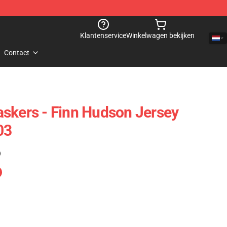
Klantenservice
Winkelwagen bekijken
Contact
skers - Finn Hudson Jersey
03
)