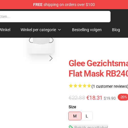
FREE
shipping on orders over $100
blank template
Winkel
Winkel per categorie
Bestelling volgen
Blog
Glee Gezichtsma
Flat Mask RB24
(1 customer reviews
€22.88
€18.31
-20%
$19.90
Size
M
L
Bekijk maattabel