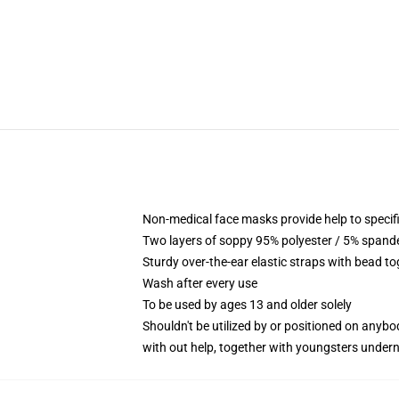
Non-medical face masks provide help to specific
Two layers of soppy 95% polyester / 5% spandex
Sturdy over-the-ear elastic straps with bead t
Wash after every use
To be used by ages 13 and older solely
Shouldn't be utilized by or positioned on anyb
with out help, together with youngsters under