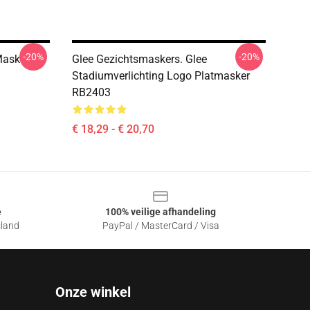
-20%
-20%
Mask
Glee Gezichtsmaskers. Glee
Stadiumverlichting Logo Platmasker
RB2403
€ 18,29 - € 20,70
e
100% veilige afhandeling
sland
PayPal / MasterCard / Visa
Onze winkel