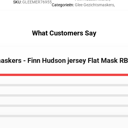
SKU
:
GLEEMER76955
Categorieën
:
Glee Gezichtsmaskers
,
What Customers Say
maskers - Finn Hudson jersey Flat Mask R