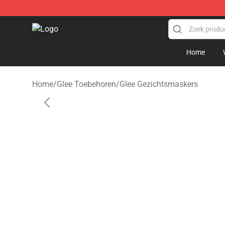
Glee Store - Official Glee Merchandise Shop
Home
Home
/
Glee Toebehoren
/
Glee Gezichtsmaskers