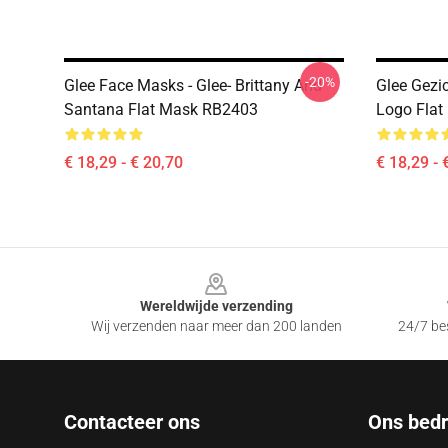
-20%
Glee Face Masks - Glee- Brittany And
Glee Gezi
Santana Flat Mask RB2403
Logo Fla
€ 18,29 - € 20,70
€ 18,29 - 
Footer
Wereldwijde verzending
Wij verzenden naar meer dan 200 landen
24/7 bes
Contacteer ons
Ons bedri