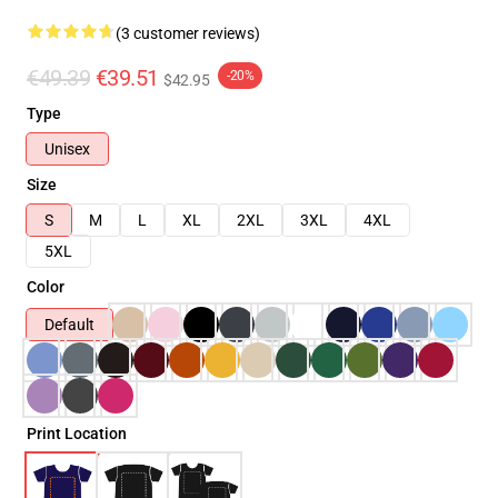
(3 customer reviews)
€49.39
€39.51
-20%
$42.95
Type
Unisex
Size
S
M
L
XL
2XL
3XL
4XL
5XL
Color
Default
Print Location