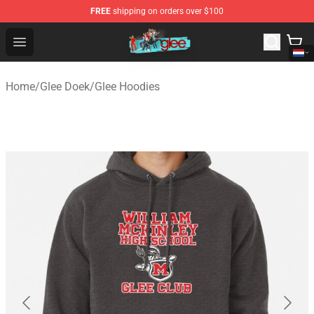
FREE
shipping on orders over $100
Glee Store - Official Glee Merchandise Shop
Open menu
Home
/
Glee Doek
/
Glee Hoodies