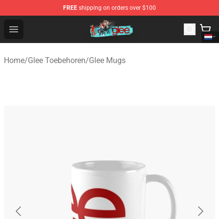
FREE
shipping on orders over $100
Glee Store - Official Glee Merchandise Shop
Open menu
Home
/
Glee Toebehoren
/
Glee Mugs