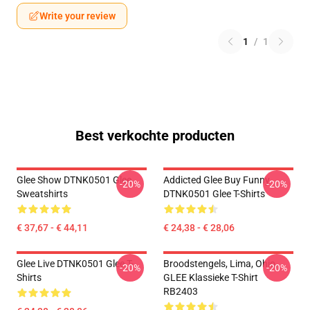
Write your review
1
/
1
Best verkochte producten
Glee Show DTNK0501 Glee
Addicted Glee Buy Funny
-20%
-20%
Sweatshirts
DTNK0501 Glee T-Shirts
€ 37,67 - € 44,11
€ 24,38 - € 28,06
Glee Live DTNK0501 Glee T-
Broodstengels, Lima, Ohio,
-20%
-20%
Shirts
GLEE Klassieke T-Shirt
RB2403