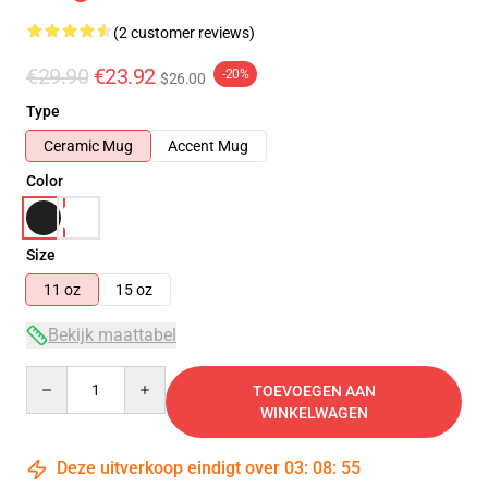
(2 customer reviews)
€29.90
€23.92
-20%
$26.00
Type
Ceramic Mug
Accent Mug
Color
Size
11 oz
15 oz
Bekijk maattabel
Quantity
TOEVOEGEN AAN
WINKELWAGEN
Deze uitverkoop eindigt over
03
:
08
:
55