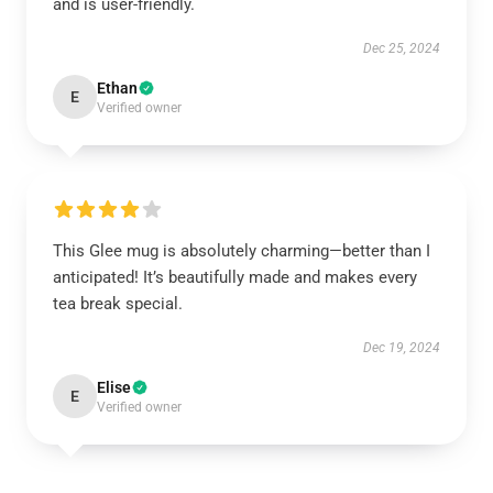
and is user-friendly.
Dec 25, 2024
Ethan
E
Verified owner
This Glee mug is absolutely charming—better than I
anticipated! It’s beautifully made and makes every
tea break special.
Dec 19, 2024
Elise
E
Verified owner