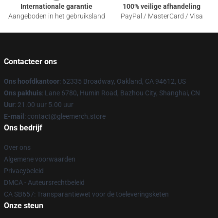
Internationale garantie
100% veilige afhandeling
Aangeboden in het gebruiksland
PayPal / MasterCard / Visa
Contacteer ons
Ons hoofdkantoor
: 62335 Broadway, Oakland, CA 94612, US
Ons pakhuis
: Lane 6780, Humin Road, Bazhou City, Shanghai, CN
Uur
: 21.00 uur 5.00 uur
E-mail
: contact@gleemerch.store
Ons bedrijf
Over ons
Algemene voorwaarden
Privacybeleid
DMCA - Auteursrechtbeleid
CA SB657: Transparantiewet voor de toeleveringsketen
Onze steun