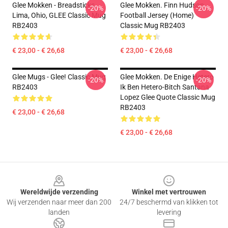
Glee Mokken - Breadsticks,
Glee Mokken. Finn Hudson
-20%
-20%
Lima, Ohio, GLEE Classic Mug
Football Jersey (Home)
RB2403
Classic Mug RB2403
€ 23,00 - € 26,68
€ 23,00 - € 26,68
Glee Mugs - Glee! Classic Mug
Glee Mokken. De Enige Hetero
-20%
-20%
RB2403
Ik Ben Hetero-Bitch Santana
Lopez Glee Quote Classic Mug
RB2403
€ 23,00 - € 26,68
€ 23,00 - € 26,68
Footer
Wereldwijde verzending
Winkel met vertrouwen
Wij verzenden naar meer dan 200
24/7 beschermd van klikken tot
landen
levering