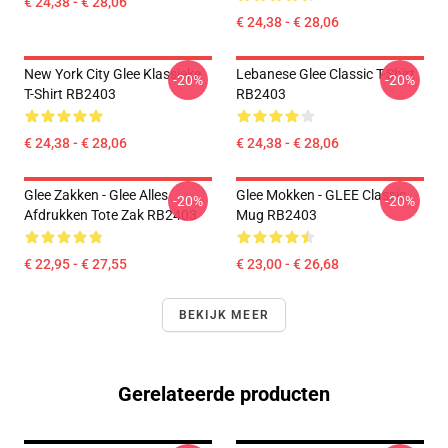
€ 24,38 - € 28,06
€ 24,38 - € 28,06
New York City Glee Klassieke
Lebanese Glee Classic T-Shirt
-20%
-20%
T-Shirt RB2403
RB2403
€ 24,38 - € 28,06
€ 24,38 - € 28,06
Glee Zakken - Glee Alles
Glee Mokken - GLEE Classic
-20%
-20%
Afdrukken Tote Zak RB2403
Mug RB2403
€ 22,95 - € 27,55
€ 23,00 - € 26,68
BEKIJK MEER
Gerelateerde producten