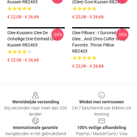
Kussen RB2403
(Glee) Gooi Kussen RB2403
€ 22,08 - € 26,68
€ 22,08 - € 26,68
Glee Kussens Glee De
Glee Pillows - I Survived
-20%
-20%
Onheilige Drie-Eenheid Gooi
Glee...and Chris Colfer Is My
Kussen RB2403
Favorite. Throw Pillow
RB2403
€ 22,08 - € 26,68
€ 22,08 - € 26,68
Footer
Wereldwijde verzending
Winkel met vertrouwen
Wij verzenden naar meer dan 200
24/7 beschermd van klikken tot
landen
levering
Internationale garantie
100% veilige afhandeling
Aangeboden in het gebruiksland
PayPal / MasterCard / Visa