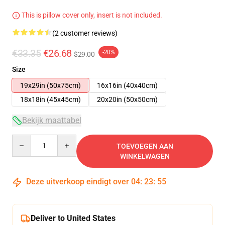
This is pillow cover only, insert is not included.
(2 customer reviews)
€33.35
€26.68
-20%
$29.00
Size
19x29in (50x75cm)
16x16in (40x40cm)
18x18in (45x45cm)
20x20in (50x50cm)
Bekijk maattabel
Quantity
TOEVOEGEN AAN
WINKELWAGEN
Deze uitverkoop eindigt over
04
:
23
:
54
Deliver to United States