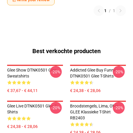
1
/
1
Best verkochte producten
Glee Show DTNK0501 Glee
Addicted Glee Buy Funny
-20%
-20%
Sweatshirts
DTNK0501 Glee T-Shirts
€ 37,67 - € 44,11
€ 24,38 - € 28,06
Glee Live DTNK0501 Glee T-
Broodstengels, Lima, Ohio,
-20%
-20%
Shirts
GLEE Klassieke T-Shirt
RB2403
€ 24,38 - € 28,06
€ 24,38 - € 28,06