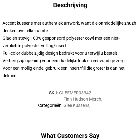
Beschrijving
Accent kussens met authentiek artwork, want die onmiddellijke zhuzh
denken over elke ruimte
Glad en stevig 100% gesponsord polyester cowl met een niet-
verplichte polyester vulling/insert
Full-color dubbelzijdig design bedrukt voor u terwijl u bestelt
Verberg zip opening voor een duidelijke look en eenvoudige zorg
Voor een mollig einde, gebruik een insert/fill die groter is dan het
dekbed
SKU
:
GLEEMER93342
Finn Hudson Merch
,
Categorieën
:
Glee Kussens
,
What Customers Say