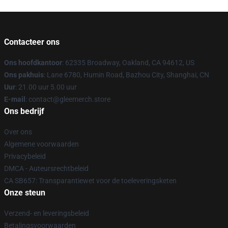
Contacteer ons
Ons hoofdkantoor
: 62335 Broadway, Oakland, CA 94612, US
Ons pakhuis
: Lane 6780, Humin Road, Bazhou City, Shanghai, CN
Uur
: 21.00 uur 5.00 uur
E-mail
: contact@gleemerch.store
Ons bedrijf
Over ons
Algemene voorwaarden
Privacybeleid
DMCA - Auteursrechtbeleid
CA SB657: Transparantiewet voor de toeleveringsketen
Onze steun
Verzend- en leveringsbeleid
Betalingsvoorwaarden