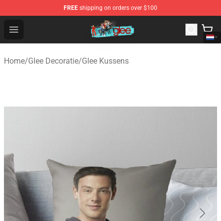
FREE
shipping on orders over $100
Glee Store - Official Glee Merchandise Shop
Open menu
Home
/
Glee Decoratie
/
Glee Kussens