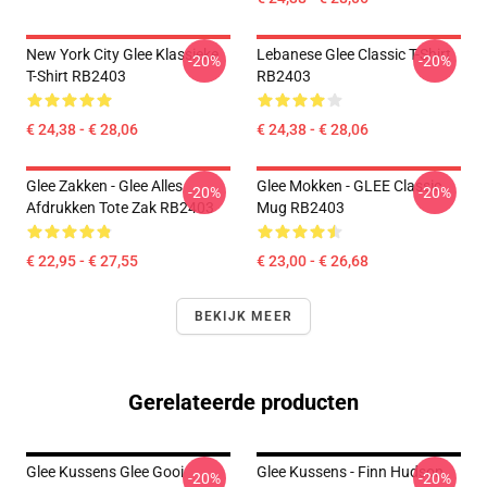
New York City Glee Klassieke
Lebanese Glee Classic T-Shirt
-20%
-20%
T-Shirt RB2403
RB2403
€ 24,38 - € 28,06
€ 24,38 - € 28,06
Glee Zakken - Glee Alles
Glee Mokken - GLEE Classic
-20%
-20%
Afdrukken Tote Zak RB2403
Mug RB2403
€ 22,95 - € 27,55
€ 23,00 - € 26,68
BEKIJK MEER
Gerelateerde producten
Glee Kussens Glee Gooi
Glee Kussens - Finn Hudson
-20%
-20%