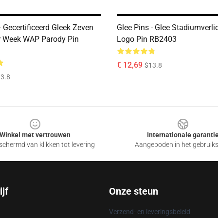
- Gecertificeerd Gleek Zeven
Glee Pins - Glee Stadiumverli
r Week WAP Parody Pin
Logo Pin RB2403
€ 12,69
$13.8
3.8
Winkel met vertrouwen
Internationale garanti
chermd van klikken tot levering
Aangeboden in het gebruik
jf
Onze steun
Verzend- en leveringsbeleid