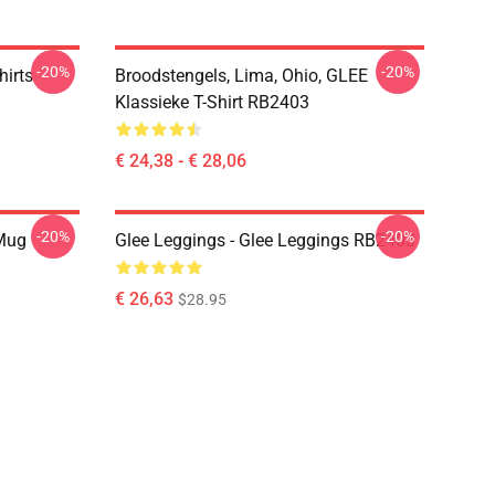
-20%
-20%
hirts
Broodstengels, Lima, Ohio, GLEE
Klassieke T-Shirt RB2403
€ 24,38 - € 28,06
-20%
-20%
 Mug
Glee Leggings - Glee Leggings RB2403
€ 26,63
$28.95