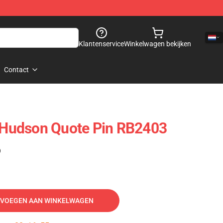
Klantenservice
Winkelwagen bekijken
Contact
n Hudson Quote Pin RB2403
)
VOEGEN AAN WINKELWAGEN