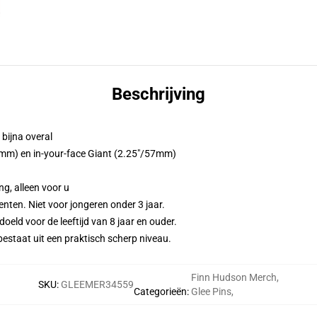
Beschrijving
 bijna overal
2mm) en in-your-face Giant (2.25"/57mm)
g, alleen voor u
en. Niet voor jongeren onder 3 jaar.
d voor de leeftijd van 8 jaar en ouder.
taat uit een praktisch scherp niveau.
Finn Hudson Merch
,
SKU
:
GLEEMER34559
Categorieën
:
Glee Pins
,