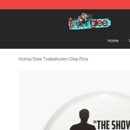
Glee Store - Official Glee Merchandise Shop
Home
Home
/
Glee Toebehoren
/
Glee Pins