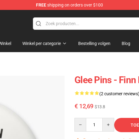
FREE
shipping on orders over $100
Winkel
Winkel per categorie
Bestelling volgen
Blog
Glee Pins - Fin
(2 customer reviews
€ 12,69
$13.8
Quantity
TOE