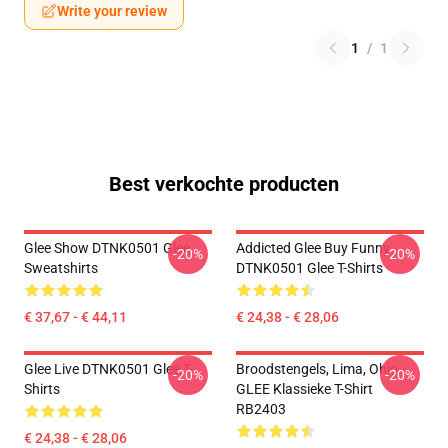
Write your review
1
/
1
Best verkochte producten
Glee Show DTNK0501 Glee
Addicted Glee Buy Funny
-20%
-20%
Sweatshirts
DTNK0501 Glee T-Shirts
€ 37,67 - € 44,11
€ 24,38 - € 28,06
Glee Live DTNK0501 Glee T-
Broodstengels, Lima, Ohio,
-20%
-20%
Shirts
GLEE Klassieke T-Shirt
RB2403
€ 24,38 - € 28,06