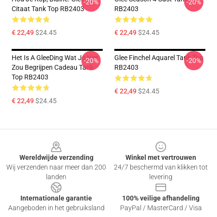
-20%
-20%
Citaat Tank Top RB2403
RB2403
€ 22,49
$24.45
€ 22,49
$24.45
Het Is A GleeDing Wat Je Niet
Glee Finchel Aquarel Tank Top
-20%
-20%
Zou Begrijpen Cadeau Tank
RB2403
Top RB2403
€ 22,49
$24.45
€ 22,49
$24.45
Footer
Wereldwijde verzending
Winkel met vertrouwen
Wij verzenden naar meer dan 200
24/7 beschermd van klikken tot
landen
levering
Internationale garantie
100% veilige afhandeling
Aangeboden in het gebruiksland
PayPal / MasterCard / Visa