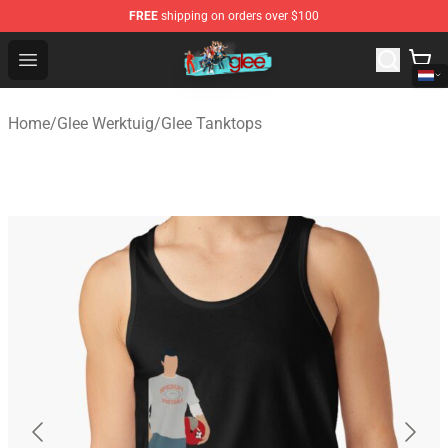
FREE
shipping on orders over $100
Glee Store - Official Glee Merchandise Shop
Open menu
Home
/
Glee Werktuig
/
Glee Tanktops