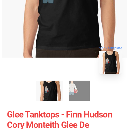
blank template
Glee Tanktops - Finn Hudson
Cory Monteith Glee De