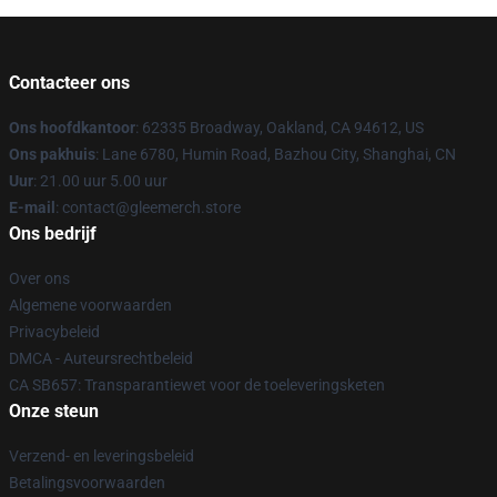
Contacteer ons
Ons hoofdkantoor
: 62335 Broadway, Oakland, CA 94612, US
Ons pakhuis
: Lane 6780, Humin Road, Bazhou City, Shanghai, CN
Uur
: 21.00 uur 5.00 uur
E-mail
: contact@gleemerch.store
Ons bedrijf
Over ons
Algemene voorwaarden
Privacybeleid
DMCA - Auteursrechtbeleid
CA SB657: Transparantiewet voor de toeleveringsketen
Onze steun
Verzend- en leveringsbeleid
Betalingsvoorwaarden