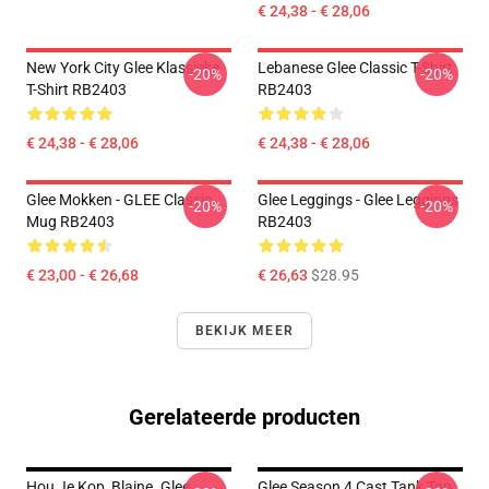
€ 24,38 - € 28,06
New York City Glee Klassieke
Lebanese Glee Classic T-Shirt
-20%
-20%
T-Shirt RB2403
RB2403
€ 24,38 - € 28,06
€ 24,38 - € 28,06
Glee Mokken - GLEE Classic
Glee Leggings - Glee Leggings
-20%
-20%
Mug RB2403
RB2403
€ 23,00 - € 26,68
€ 26,63
$28.95
BEKIJK MEER
Gerelateerde producten
Hou Je Kop, Blaine. Glee
Glee Season 4 Cast Tank Top