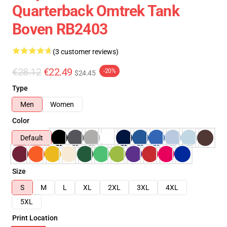
Quarterback Omtrek Tank
Boven RB2403
(3 customer reviews)
€28.12
€22.49
-20%
$24.45
Type
Men
Women
Color
Default
Size
S
M
L
XL
2XL
3XL
4XL
5XL
Print Location