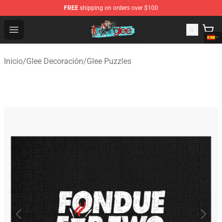
FREE
shipping on orders over $100
Glee Store - Official Glee Merchandise Shop
Open menu
Inicio
/
Glee Decoración
/
Glee Puzzles