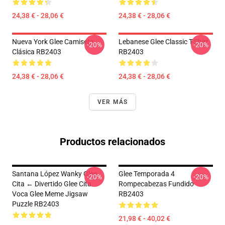
24,38 € - 28,06 €
24,38 € - 28,06 €
Nueva York Glee Camiseta
Lebanese Glee Classic T-Shirt
-20%
-20%
Clásica RB2403
RB2403
24,38 € - 28,06 €
24,38 € - 28,06 €
VER MÁS
Productos relacionados
Santana López Wanky Glee
Glee Temporada 4
-20%
-20%
Cita ← Divertido Glee Cita
Rompecabezas Fundido
Voca Glee Meme Jigsaw
RB2403
Puzzle RB2403
21,98 € - 40,02 €