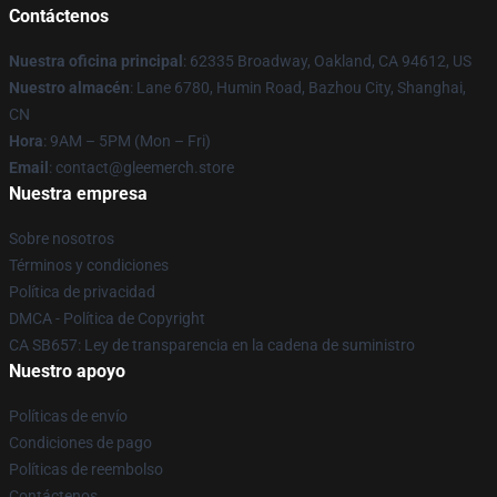
Contáctenos
Nuestra oficina principal
: 62335 Broadway, Oakland, CA 94612, US
Nuestro almacén
: Lane 6780, Humin Road, Bazhou City, Shanghai,
CN
Hora
: 9AM – 5PM (Mon – Fri)
Email
: contact@gleemerch.store
Nuestra empresa
Sobre nosotros
Términos y condiciones
Política de privacidad
DMCA - Política de Copyright
CA SB657: Ley de transparencia en la cadena de suministro
Nuestro apoyo
Políticas de envío
Condiciones de pago
Políticas de reembolso
Contáctenos