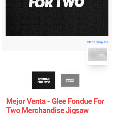
blank template
Mejor Venta - Glee Fondue For
Two Merchandise Jigsaw