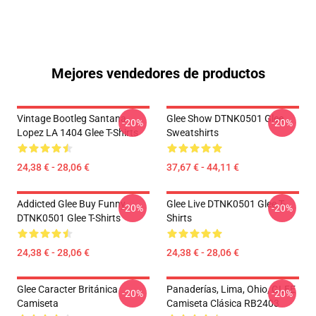
Mejores vendedores de productos
Vintage Bootleg Santana
Glee Show DTNK0501 Glee
-20%
-20%
Lopez LA 1404 Glee T-Shirts
Sweatshirts
24,38 € - 28,06 €
37,67 € - 44,11 €
Addicted Glee Buy Funny
Glee Live DTNK0501 Glee T-
-20%
-20%
DTNK0501 Glee T-Shirts
Shirts
24,38 € - 28,06 €
24,38 € - 28,06 €
Glee Caracter Británica
Panaderías, Lima, Ohio, GLEE
-20%
-20%
Camiseta
Camiseta Clásica RB2403