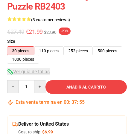
Puzzle RB2403
(3 customer reviews)
€27.49
€21.99
-20%
$23.90
Size
30 pieces
110 pieces
252 pieces
500 pieces
1000 pieces
Ver guía de tallas
Quantity
AÑADIR AL CARRITO
Esta venta termina en
00
:
37
:
54
Deliver to United States
Cost to ship:
$6.99