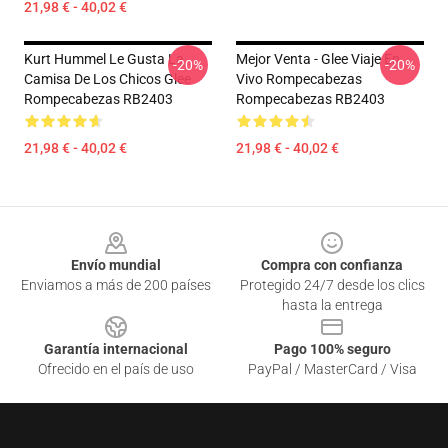
21,98 € - 40,02 €
Kurt Hummel Le Gusta La
Mejor Venta - Glee Viaje En
-20%
-20%
Camisa De Los Chicos Glee
Vivo Rompecabezas
Rompecabezas RB2403
Rompecabezas RB2403
21,98 € - 40,02 €
21,98 € - 40,02 €
Footer
Envío mundial
Compra con confianza
Enviamos a más de 200 países
Protegido 24/7 desde los clics
hasta la entrega
Garantía internacional
Pago 100% seguro
Ofrecido en el país de uso
PayPal / MasterCard / Visa