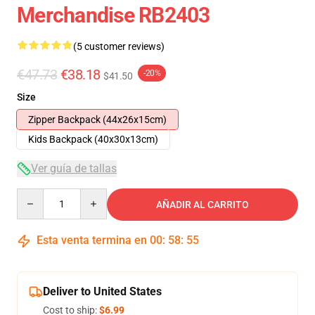
Merchandise RB2403
(5 customer reviews)
€47.73
€38.18
-20%
$41.50
Size
Zipper Backpack (44x26x15cm)
Kids Backpack (40x30x13cm)
Ver guía de tallas
Quantity
AÑADIR AL CARRITO
Esta venta termina en
00
:
58
:
54
Deliver to United States
Cost to ship:
$6.99