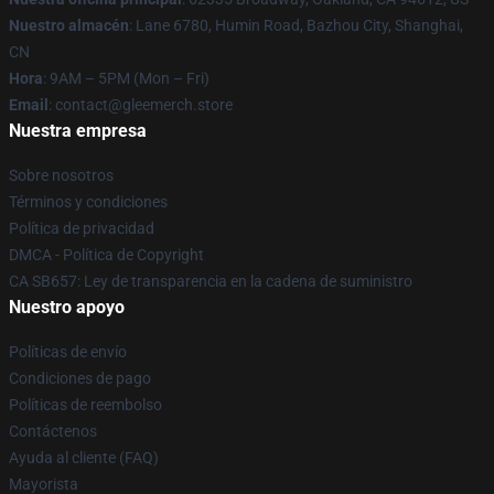
Nuestro almacén
: Lane 6780, Humin Road, Bazhou City, Shanghai,
CN
Hora
: 9AM – 5PM (Mon – Fri)
Email
: contact@gleemerch.store
Nuestra empresa
Sobre nosotros
Términos y condiciones
Política de privacidad
DMCA - Política de Copyright
CA SB657: Ley de transparencia en la cadena de suministro
Nuestro apoyo
Políticas de envío
Condiciones de pago
Políticas de reembolso
Contáctenos
Ayuda al cliente (FAQ)
Mayorista