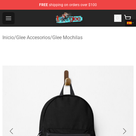
FREE
shipping on orders over $100
Glee Store - Official Glee Merchandise Shop
Open menu
Inicio
/
Glee Accesorios
/
Glee Mochilas