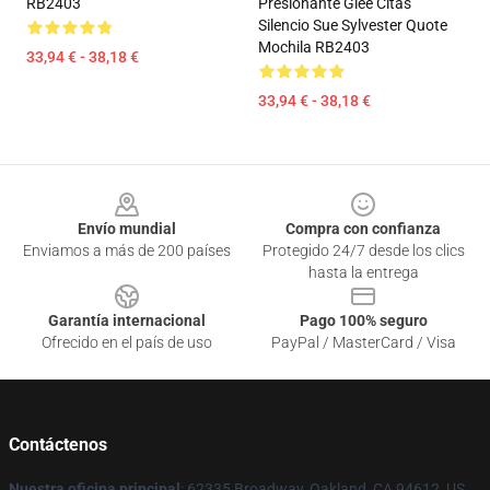
RB2403
Presionante Glee Citas
Silencio Sue Sylvester Quote
Mochila RB2403
33,94 € - 38,18 €
33,94 € - 38,18 €
Footer
Envío mundial
Compra con confianza
Enviamos a más de 200 países
Protegido 24/7 desde los clics
hasta la entrega
Garantía internacional
Pago 100% seguro
Ofrecido en el país de uso
PayPal / MasterCard / Visa
Contáctenos
Nuestra oficina principal
: 62335 Broadway, Oakland, CA 94612, US