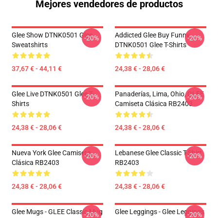
Mejores vendedores de productos
Glee Show DTNK0501 Glee
Addicted Glee Buy Funny
-20%
-20%
Sweatshirts
DTNK0501 Glee T-Shirts
37,67 € - 44,11 €
24,38 € - 28,06 €
Glee Live DTNK0501 Glee T-
Panaderías, Lima, Ohio, GLEE
-20%
-20%
Shirts
Camiseta Clásica RB2403
24,38 € - 28,06 €
24,38 € - 28,06 €
Nueva York Glee Camiseta
Lebanese Glee Classic T-Shirt
-20%
-20%
Clásica RB2403
RB2403
24,38 € - 28,06 €
24,38 € - 28,06 €
Glee Mugs - GLEE Classic Mug
Glee Leggings - Glee Leggings
-20%
-20%