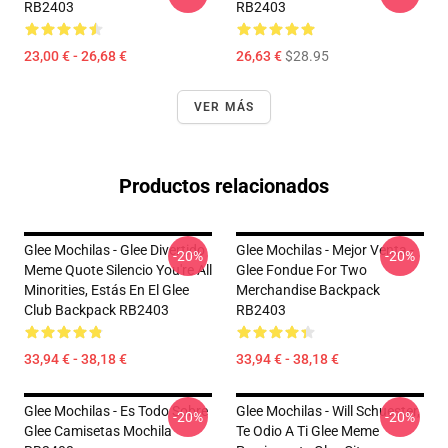
RB2403
RB2403
23,00 € - 26,68 €
26,63 €
$28.95
VER MÁS
Productos relacionados
Glee Mochilas - Glee Divertido
Glee Mochilas - Mejor Venta -
-20%
-20%
Meme Quote Silencio You're All
Glee Fondue For Two
Minorities, Estás En El Glee
Merchandise Backpack
Club Backpack RB2403
RB2403
33,94 € - 38,18 €
33,94 € - 38,18 €
Glee Mochilas - Es Todo Sobre
Glee Mochilas - Will Schuester,
-20%
-20%
Glee Camisetas Mochila
Te Odio A Ti Glee Meme