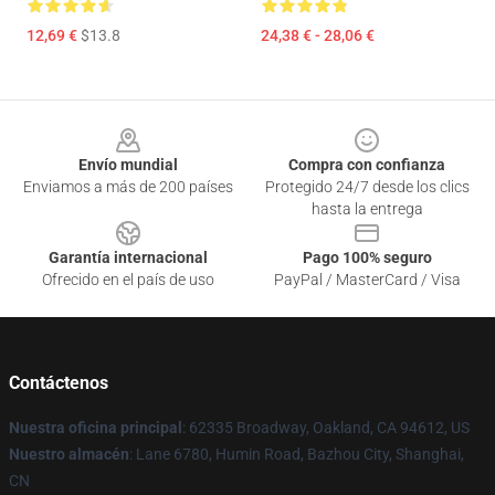
12,69 €
$13.8
24,38 € - 28,06 €
Footer
Envío mundial
Compra con confianza
Enviamos a más de 200 países
Protegido 24/7 desde los clics
hasta la entrega
Garantía internacional
Pago 100% seguro
Ofrecido en el país de uso
PayPal / MasterCard / Visa
Contáctenos
Nuestra oficina principal
: 62335 Broadway, Oakland, CA 94612, US
Nuestro almacén
: Lane 6780, Humin Road, Bazhou City, Shanghai,
CN