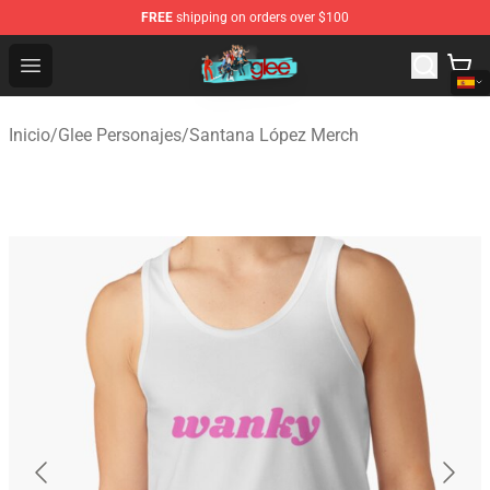
FREE
shipping on orders over $100
Glee Store - Official Glee Merchandise Shop
Open menu
Inicio
/
Glee Personajes
/
Santana López Merch