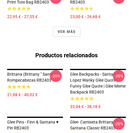
Print Tote Bag RB2403
RB2403
22,95 € - 27,55 €
23,00 € - 26,68 €
VER MÁS
Productos relacionados
Brittana (Brittany " Santana
Glee Backpacks - Santana
-20%
-20%
Rompecabezas RB2403
Lopez Wanky Glee Quote |
Funny Glee Quote | Glee Meme
Backpack RB2403
21,98 € - 40,02 €
33,94 € - 38,18 €
Glee Pins - Finn & Santana ♥
Glee- Camiseta Brittany Y
-20%
Pin RB2403
Santana Classic RB2403