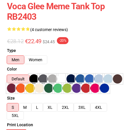
Voca Glee Meme Tank Top
RB2403
(4 customer reviews)
€28.12
€22.49
-20%
$24.45
Type
Men
Women
Color
Default
Size
S
M
L
XL
2XL
3XL
4XL
5XL
Print Location