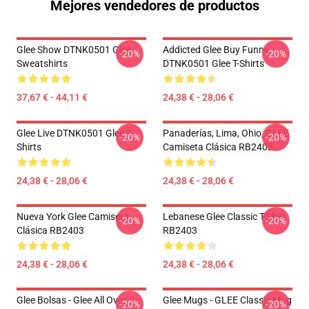
Mejores vendedores de productos
Glee Show DTNK0501 Glee
Addicted Glee Buy Funny
-20%
-20%
Sweatshirts
DTNK0501 Glee T-Shirts
37,67 € - 44,11 €
24,38 € - 28,06 €
Glee Live DTNK0501 Glee T-
Panaderías, Lima, Ohio, GLEE
-20%
-20%
Shirts
Camiseta Clásica RB2403
24,38 € - 28,06 €
24,38 € - 28,06 €
Nueva York Glee Camiseta
Lebanese Glee Classic T-Shirt
-20%
-20%
Clásica RB2403
RB2403
24,38 € - 28,06 €
24,38 € - 28,06 €
Glee Bolsas - Glee All Over
Glee Mugs - GLEE Classic Mug
-20%
-20%