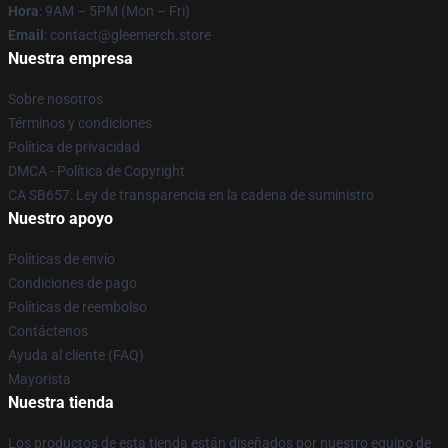
Hora
: 9AM – 5PM (Mon – Fri)
Email
: contact@gleemerch.store
Nuestra empresa
Sobre nosotros
Términos y condiciones
Política de privacidad
DMCA - Política de Copyright
CA SB657: Ley de transparencia en la cadena de suministro
Nuestro apoyo
Políticas de envío
Condiciones de pago
Políticas de reembolso
Contáctenos
Ayuda al cliente (FAQ)
Mayorista
Nuestra tienda
Los productos de esta tienda están diseñados por nuestro equipo de