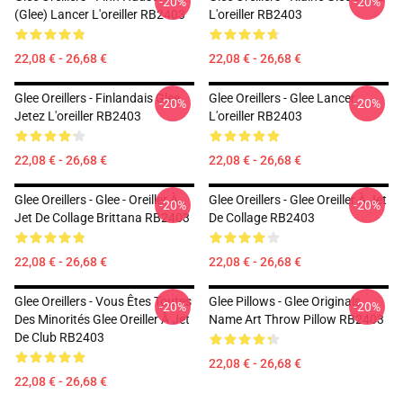
-20%
-20%
(Glee) Lancer L'oreiller RB2403
L'oreiller RB2403
22,08 € - 26,68 €
22,08 € - 26,68 €
Glee Oreillers - Finlandais Glee
Glee Oreillers - Glee Lancer
-20%
-20%
Jetez L'oreiller RB2403
L'oreiller RB2403
22,08 € - 26,68 €
22,08 € - 26,68 €
Glee Oreillers - Glee - Oreiller À
Glee Oreillers - Glee Oreiller À Jet
-20%
-20%
Jet De Collage Brittana RB2403
De Collage RB2403
22,08 € - 26,68 €
22,08 € - 26,68 €
Glee Oreillers - Vous Êtes Toutes
Glee Pillows - Glee Originals
-20%
-20%
Des Minorités Glee Oreiller À Jet
Name Art Throw Pillow RB2403
De Club RB2403
22,08 € - 26,68 €
22,08 € - 26,68 €