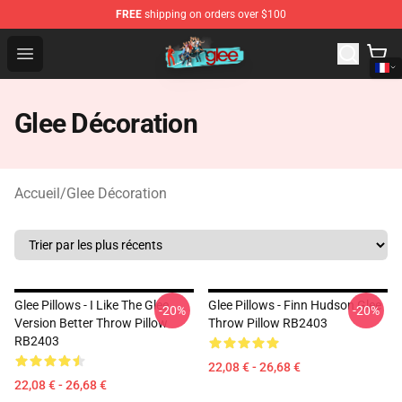
FREE
shipping on orders over $100
Glee Store - Official Glee Merchandise Shop
Open menu
Glee Décoration
Accueil
/
Glee Décoration
Glee Pillows - I Like The Glee
Glee Pillows - Finn Hudson Glee
-20%
-20%
Version Better Throw Pillow
Throw Pillow RB2403
RB2403
22,08 € - 26,68 €
22,08 € - 26,68 €