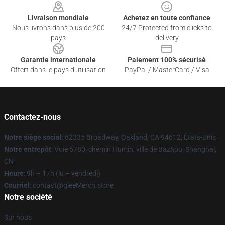
Livraison mondiale
Achetez en toute confiance
Nous livrons dans plus de 200
24/7 Protected from clicks to
pays
delivery
Garantie internationale
Paiement 100% sécurisé
Offert dans le pays d'utilisation
PayPal / MasterCard / Visa
Contactez-nous
Notre siège social
: 62335 Broadway, Oakland, CA 94612, États-Unis
Notre entrepôt
: Voie 6780, chemin Humin, ville de Bazhou, Shanghai,
CN
Heure
: 9h – 17h (lu – vendredi)
Courriel
: contact@gleeMerch.store
Notre société
Sur nous