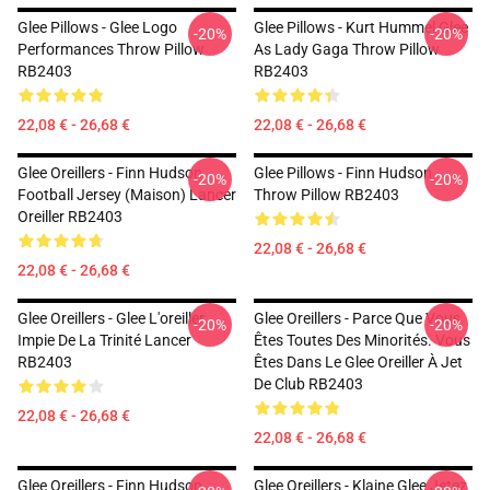
Glee Pillows - Glee Logo
Glee Pillows - Kurt Hummel Glee
-20%
-20%
Performances Throw Pillow
As Lady Gaga Throw Pillow
RB2403
RB2403
22,08 € - 26,68 €
22,08 € - 26,68 €
Glee Oreillers - Finn Hudson
Glee Pillows - Finn Hudson
-20%
-20%
Football Jersey (Maison) Lancer
Throw Pillow RB2403
Oreiller RB2403
22,08 € - 26,68 €
22,08 € - 26,68 €
Glee Oreillers - Glee L'oreiller
Glee Oreillers - Parce Que Vous
-20%
-20%
Impie De La Trinité Lancer
Êtes Toutes Des Minorités. Vous
RB2403
Êtes Dans Le Glee Oreiller À Jet
De Club RB2403
22,08 € - 26,68 €
22,08 € - 26,68 €
Glee Oreillers - Finn Hudson
Glee Oreillers - Klaine Glee Jetez