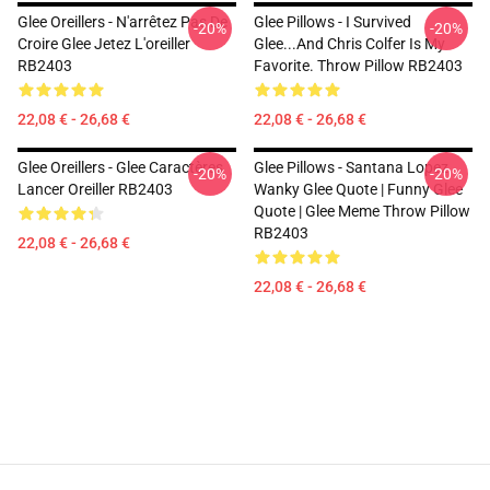
Glee Oreillers - N'arrêtez Pas De
Glee Pillows - I Survived
-20%
-20%
Croire Glee Jetez L'oreiller
Glee...and Chris Colfer Is My
RB2403
Favorite. Throw Pillow RB2403
22,08 € - 26,68 €
22,08 € - 26,68 €
Glee Oreillers - Glee Caractères
Glee Pillows - Santana Lopez
-20%
-20%
Lancer Oreiller RB2403
Wanky Glee Quote | Funny Glee
Quote | Glee Meme Throw Pillow
RB2403
22,08 € - 26,68 €
22,08 € - 26,68 €
Footer