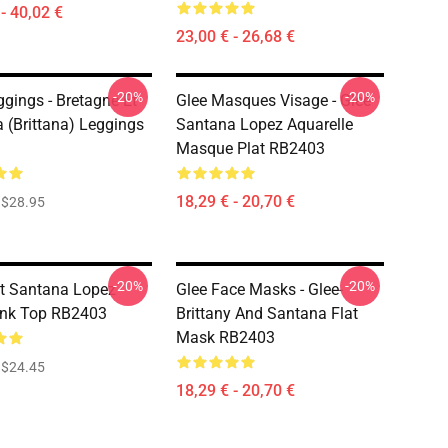
- 40,02 €
23,00 € - 26,68 €
-20%
-20%
ggings - Bretagne Et
Glee Masques Visage - Glee
 (Brittana) Leggings
Santana Lopez Aquarelle
Masque Plat RB2403
18,29 € - 20,70 €
$28.95
-20%
-20%
t Santana Lopez
Glee Face Masks - Glee-
ank Top RB2403
Brittany And Santana Flat
Mask RB2403
$24.45
18,29 € - 20,70 €