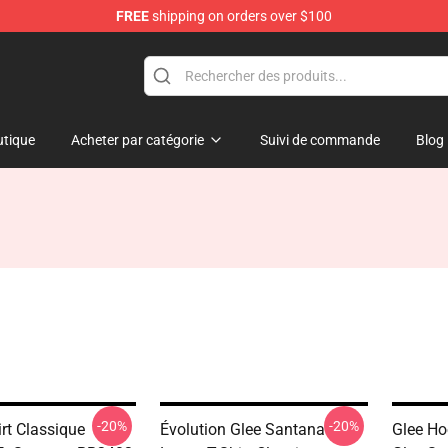
FREE
shipping on orders over $100
tique
Acheter par catégorie
Suivi de commande
Blog
-20%
-20%
irt Classique
Évolution Glee Santana
Glee Ho