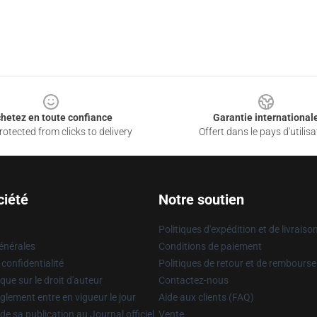
hetez en toute confiance
Garantie international
otected from clicks to delivery
Offert dans le pays d'utilisa
ciété
Notre soutien
Politiques d'expédition et de livraiso
énérales
Conditions de paiement
 confidentialité
Politiques de retour et de rembours
que sur le droit d'auteur
Contactez-nous
glement entre en vigueur le jour
Aide aux clients (FAQ)
 de sa publication au Journal officiel
Vente