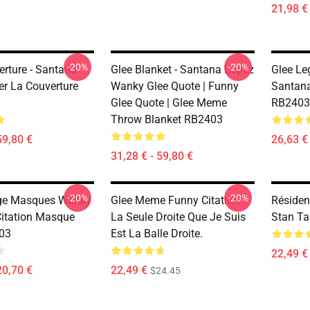
21,98 € 
-20%
-20%
erture - Santana
Glee Blanket - Santana Lopez
Glee Le
er La Couverture
Wanky Glee Quote | Funny
Santana
Glee Quote | Glee Meme
RB2403
Throw Blanket RB2403
59,80 €
26,63 €
31,28 € - 59,80 €
-20%
-20%
age Masques Wanky
Glee Meme Funny Citation:
Résiden
itation Masque
La Seule Droite Que Je Suis
Stan T
03
Est La Balle Droite.
22,49 €
20,70 €
22,49 €
$24.45