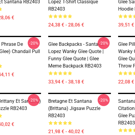
Et Santana RB2403
Lopez T-Shirt Classique
Glee Sa
RB2403
Hoodie
28,06 €
24,38 € - 28,06 €
39,51 € 
-20%
-20%
a Phrase De
Glee Backpacks - Santana
Glee Pi
Glee) Chandail Pull
Lopez Wanky Glee Quote |
Wanky G
Funny Glee Quote | Glee
Glee Qu
Meme Backpack RB2403
Throw P
44,11 €
33,94 € - 38,18 €
22,08 € 
-20%
-20%
Brittany Et Santana)
Bretagne Et Santana
Santan
uzzle RB2403
(Brittana) Jigsaw Puzzle
Citation
RB2403
Glee P
RB2403
40,02 €
21,98 € - 40,02 €