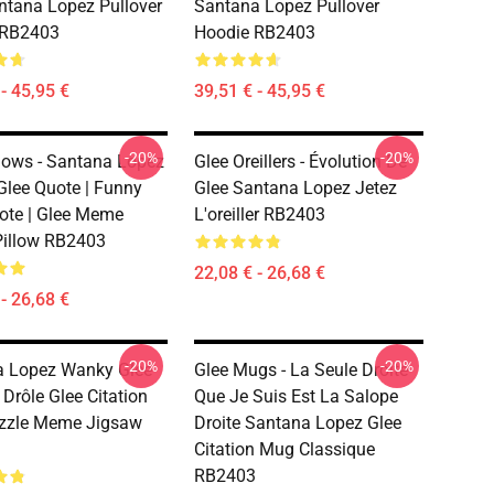
ntana Lopez Pullover
Santana Lopez Pullover
 RB2403
Hoodie RB2403
- 45,95 €
39,51 € - 45,95 €
-20%
-20%
llows - Santana Lopez
Glee Oreillers - Évolution De
lee Quote | Funny
Glee Santana Lopez Jetez
ote | Glee Meme
L'oreiller RB2403
illow RB2403
22,08 € - 26,68 €
- 26,68 €
-20%
-20%
a Lopez Wanky Glee
Glee Mugs - La Seule Droite
 Drôle Glee Citation
Que Je Suis Est La Salope
uzzle Meme Jigsaw
Droite Santana Lopez Glee
Citation Mug Classique
RB2403