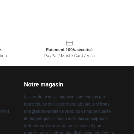
e
Paiement 100% sécurisé
tion
PayPal / MasterCard / Visa
Notre magasin
n
Les produits de ce magasin sont conçus par
notre équipe de classe mondiale. Nous offrons
ement
une grande variété de produits de haute qualité
et magnifiques, chacun avec des conceptions
différentes. Ce ne sont pas seulement pour
montrer votre style unique; ils peuvent également