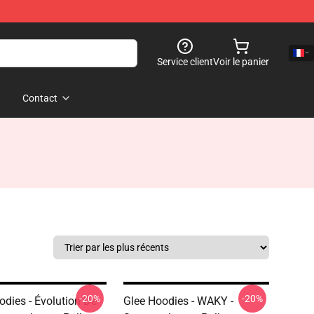
Service client
Voir le panier
Contact
-20%
-20%
odies - Évolution De
Glee Hoodies - WAKY -