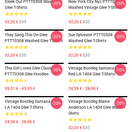
Gleek Out PTTT0308 Washed
New York City Nyc PTTT0308
-20%
-20%
Glee T-Shirts
Washed Vintage Glee T-Shirts
32,20 €
$35
32,20 €
$35
They Sang This On Glee
Sue Sylvester PTTT0308
-20%
-20%
PTTT0308 Washed Glee T-Shirts
Washed Glee T-Shirts
32,20 €
$35
32,20 €
$35
This Girl Loves Glee Classic
Vintage Bootleg Santana Lopez
-20%
-20%
PTTT0308 Glee Hoodies
Red LA 1404 Glee T-Shirts
39,51 € - 45,95 €
24,38 € - 28,06 €
Vintage Bootleg Santana Lopez
Vintage Bootleg Blaine
-20%
-20%
LA 1404 Glee T-Shirts
Anderson LA 1404 Glee Wash T-
Shirts
24,38 € - 28,06 €
32,20 €
$35