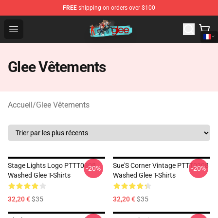
FREE
shipping on orders over $100
Glee Store - Official Glee Merchandise Shop
Open menu
Glee Vêtements
Accueil
/
Glee Vêtements
Stage Lights Logo PTTT0308
Sue'S Corner Vintage PTTT0308
-20%
-20%
Washed Glee T-Shirts
Washed Glee T-Shirts
32,20 €
$35
32,20 €
$35