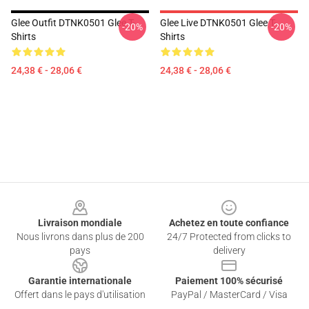
Glee Outfit DTNK0501 Glee T-
Glee Live DTNK0501 Glee T-
-20%
-20%
Shirts
Shirts
24,38 € - 28,06 €
24,38 € - 28,06 €
Footer
Livraison mondiale
Achetez en toute confiance
Nous livrons dans plus de 200
24/7 Protected from clicks to
pays
delivery
Garantie internationale
Paiement 100% sécurisé
Offert dans le pays d'utilisation
PayPal / MasterCard / Visa