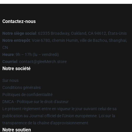
Contactez-nous
Notre siège social
: 62335 Broadway, Oakland, CA 94612, États-Unis
Notre entrepôt
: Voie 6780, chemin Humin, ville de Bazhou, Shanghai,
CN
Heure
: 9h – 17h (lu – vendredi)
Courriel
: contact@gleeMerch.store
Notre société
Sur nous
Conditions générales
Politiques de confidentialité
DMCA - Politique sur le droit d'auteur
Le présent règlement entre en vigueur le jour suivant celui de sa
publication au Journal officiel de l'Union européenne. Loi sur la
transparence de la chaîne d'approvisionnement
Notre soutien