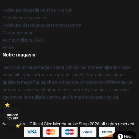
Politiques d'expédition et de livraison
Conditions de paiement
Politiques de retour et de remboursement
Contactez-nous
Aide aux clients (FAQ)
Vente
Notre magasin
Les produits de ce magasin sont conçus par notre équipe de classe
mondiale. Nous offrons une grande variété de produits de haute
qualité et magnifiques, chacun avec des conceptions différentes. Ce
ne sont pas seulement pour montrer votre style unique; ils peuvent
également être utilisés comme une forme d'expression de soi.
UNLOCK
10% OFF
© Glee Store - Official Glee Merchandise Shop 2026 all rights reserved
Help