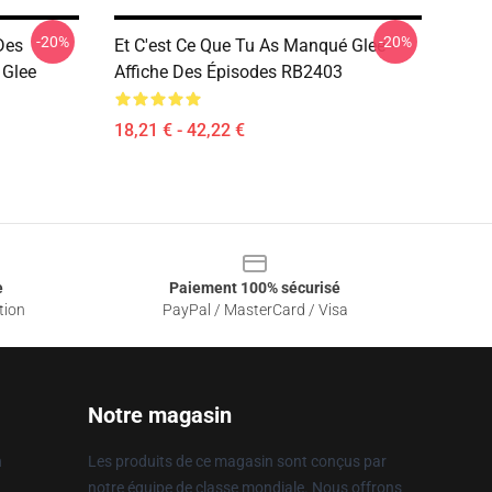
-20%
-20%
Des
Et C'est Ce Que Tu As Manqué Glee -
 Glee
Affiche Des Épisodes RB2403
18,21 € - 42,22 €
e
Paiement 100% sécurisé
tion
PayPal / MasterCard / Visa
Notre magasin
n
Les produits de ce magasin sont conçus par
notre équipe de classe mondiale. Nous offrons