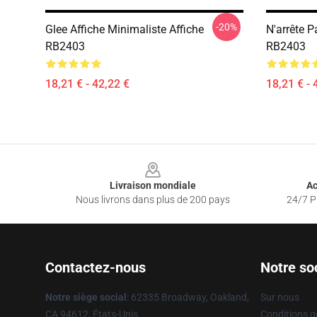
-20%
Glee Affiche Minimaliste Affiche
N'arrête P
RB2403
RB2403
18,21 € - 42,22 €
18,21 € - 
Footer
Livraison mondiale
Ac
Nous livrons dans plus de 200 pays
24/7 Pr
Contactez-nous
Notre so
Notre siège social
: 62335 Broadway, Oakland,
Sur nous
CA 94612, États-Unis
Conditions g