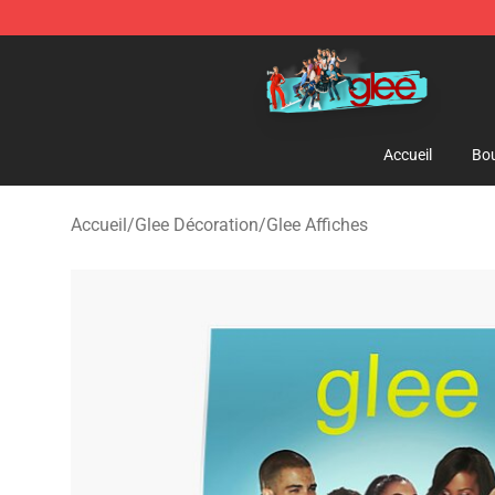
Glee Store - Official Glee Merchandise Shop
Accueil
Bou
Accueil
/
Glee Décoration
/
Glee Affiches