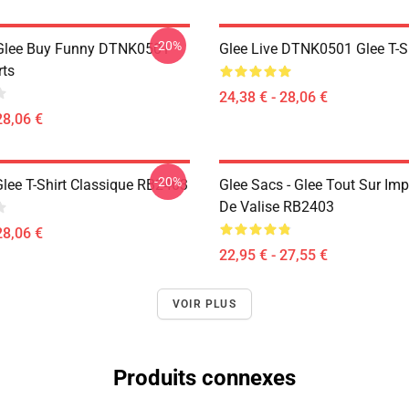
-20%
 Glee Buy Funny DTNK0501
Glee Live DTNK0501 Glee T-S
rts
24,38 € - 28,06 €
28,06 €
-20%
Glee T-Shirt Classique RB2403
Glee Sacs - Glee Tout Sur Im
De Valise RB2403
28,06 €
22,95 € - 27,55 €
VOIR PLUS
Produits connexes