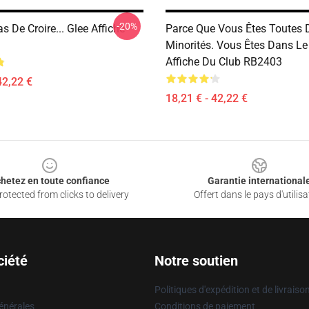
-20%
as De Croire... Glee Affiche
Parce Que Vous Êtes Toutes 
Minorités. Vous Êtes Dans Le
Affiche Du Club RB2403
42,22 €
18,21 € - 42,22 €
hetez en toute confiance
Garantie international
otected from clicks to delivery
Offert dans le pays d'utilisa
ciété
Notre soutien
Politiques d'expédition et de livraiso
énérales
Conditions de paiement