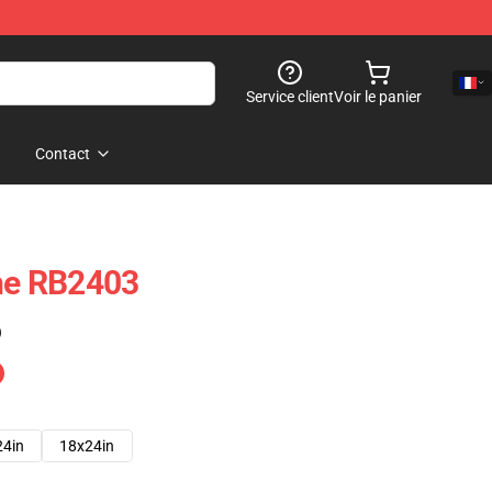
Service client
Voir le panier
Contact
che RB2403
)
24in
18x24in