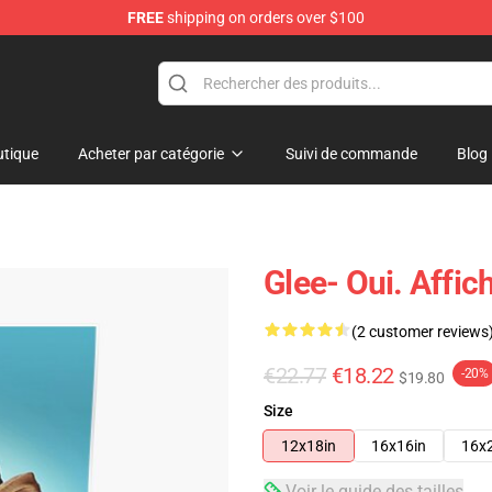
FREE
shipping on orders over $100
tique
Acheter par catégorie
Suivi de commande
Blog
Glee- Oui. Affi
(2 customer reviews
€22.77
€18.22
-20%
$19.80
Size
12x18in
16x16in
16x
Voir le guide des tailles