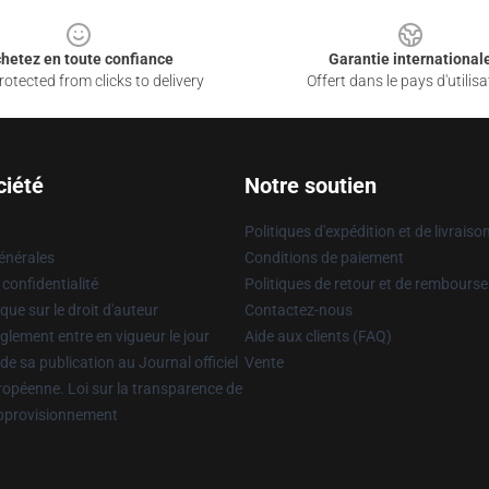
hetez en toute confiance
Garantie international
otected from clicks to delivery
Offert dans le pays d'utilisa
ciété
Notre soutien
Politiques d'expédition et de livraiso
énérales
Conditions de paiement
 confidentialité
Politiques de retour et de rembours
que sur le droit d'auteur
Contactez-nous
glement entre en vigueur le jour
Aide aux clients (FAQ)
 de sa publication au Journal officiel
Vente
uropéenne. Loi sur la transparence de
approvisionnement