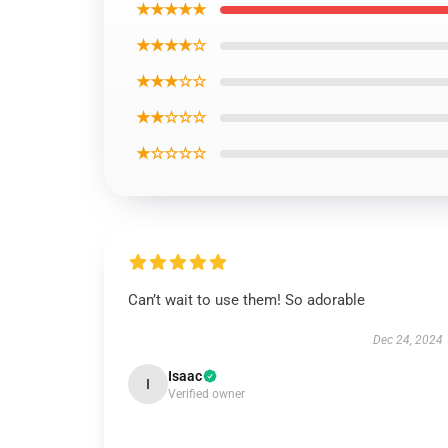
★★★★★
★★★★☆
★★★☆☆
★★☆☆☆
★☆☆☆☆
Can’t wait to use them! So adorable
Dec 24, 2024
Isaac
I
Verified owner