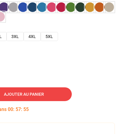
L
3XL
4XL
5XL
AJOUTER AU PANIER
dans
00
:
57
:
54