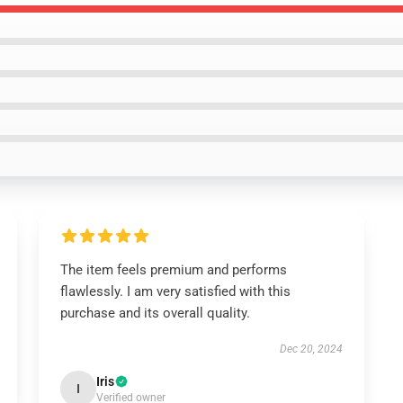
The item feels premium and performs
flawlessly. I am very satisfied with this
purchase and its overall quality.
Dec 20, 2024
Iris
I
Verified owner