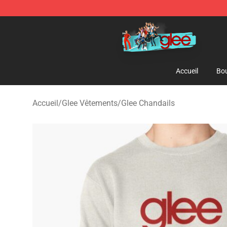
Glee Store - Official Glee Merchandise Shop
Accueil
Bou
Accueil
/
Glee Vêtements
/
Glee Chandails