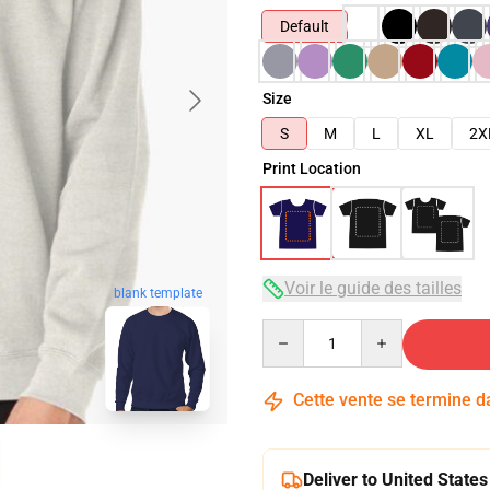
Default
Size
S
M
L
XL
2X
Print Location
Voir le guide des tailles
blank template
Quantity
Cette vente se termine 
Deliver to United States