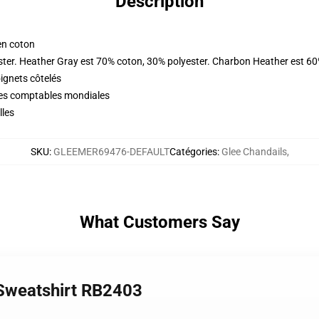
Description
en coton
ster. Heather Gray est 70% coton, 30% polyester. Charbon Heather est 60
oignets côtelés
ques comptables mondiales
lles
SKU
:
GLEEMER69476-DEFAULT
Catégories
:
Glee Chandails
,
What Customers Say
 Sweatshirt RB2403