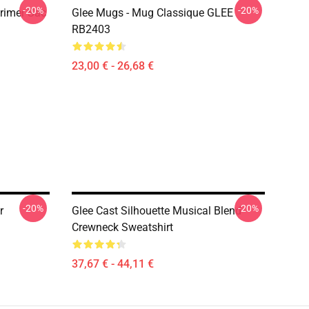
-20%
-20%
primer Sac
Glee Mugs - Mug Classique GLEE
RB2403
23,00 € - 26,68 €
-20%
-20%
r
Glee Cast Silhouette Musical Blend
Crewneck Sweatshirt
37,67 € - 44,11 €