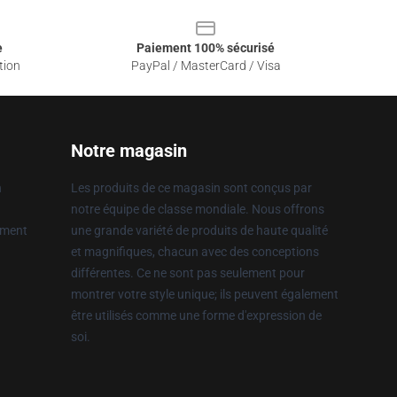
e
Paiement 100% sécurisé
tion
PayPal / MasterCard / Visa
Notre magasin
n
Les produits de ce magasin sont conçus par
notre équipe de classe mondiale. Nous offrons
ement
une grande variété de produits de haute qualité
et magnifiques, chacun avec des conceptions
différentes. Ce ne sont pas seulement pour
montrer votre style unique; ils peuvent également
être utilisés comme une forme d'expression de
soi.