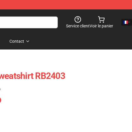
Service client
Voir le panier
Contact
weatshirt RB2403
)