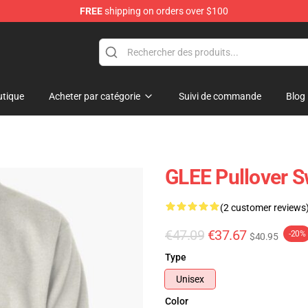
FREE
shipping on orders over $100
tique
Acheter par catégorie
Suivi de commande
Blog
GLEE Pullover S
(2 customer reviews
€47.09
€37.67
-20%
$40.95
Type
Unisex
Color