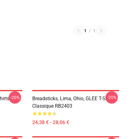
1
/
1
-20%
-20%
hirts
Breadsticks, Lima, Ohio, GLEE T-Shirt
Classique RB2403
24,38 € - 28,06 €