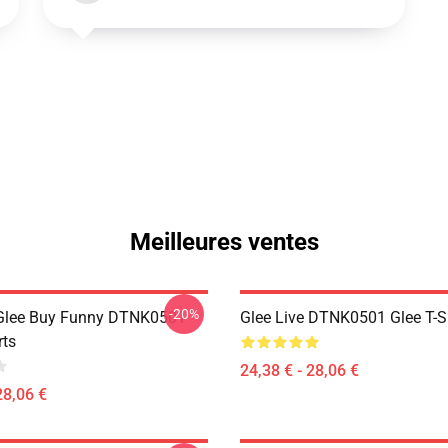
Meilleures ventes
-20%
 Glee Buy Funny DTNK0501
Glee Live DTNK0501 Glee T-S
rts
24,38 € - 28,06 €
28,06 €