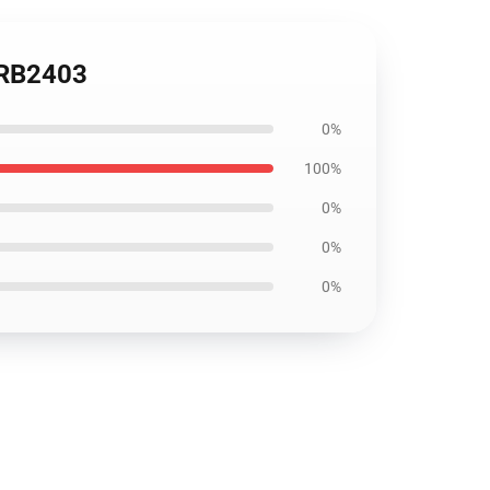
e RB2403
0%
100%
0%
0%
0%