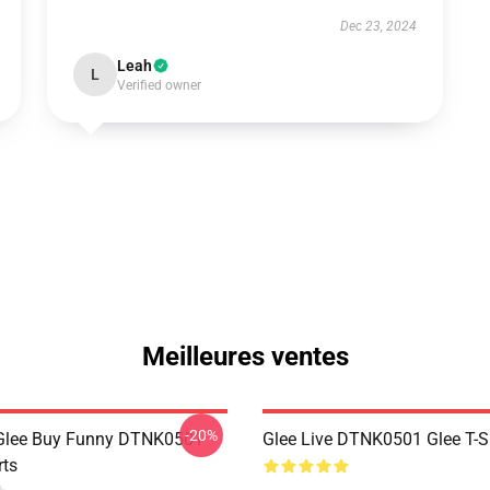
Dec 23, 2024
Leah
L
Verified owner
Meilleures ventes
-20%
 Glee Buy Funny DTNK0501
Glee Live DTNK0501 Glee T-S
rts