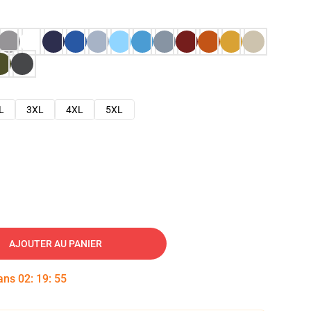
L
3XL
4XL
5XL
AJOUTER AU PANIER
dans
02
:
19
:
54