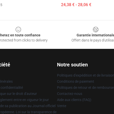
24,38 € - 28,06 €
35
hetez en toute confiance
Garantie international
otected from clicks to delivery
Offert dans le pays d'utilisa
ciété
Notre soutien
Politiques d'expédition et de livraiso
énérales
Conditions de paiement
 confidentialité
Politiques de retour et de rembours
que sur le droit d'auteur
Contactez-nous
glement entre en vigueur le jour
Aide aux clients (FAQ)
 de sa publication au Journal officiel
Vente
uropéenne. Loi sur la transparence de