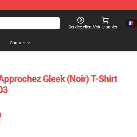
Service client
Voir le panier
Contact
Approchez Gleek (Noir) T-Shirt
03
)