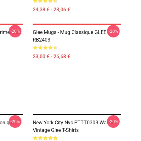
24,38 € - 28,06 €
-20%
-20%
primer Sac
Glee Mugs - Mug Classique GLEE
RB2403
23,00 € - 26,68 €
-20%
-20%
oniques T-
New York City Nyc PTTT0308 Washed
Vintage Glee T-Shirts