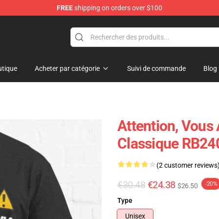
FREE
shipping on orders over $100
tique
Acheter par catégorie
Suivi de commande
Blog
Attention, Vous 
Classique RB24
(2 customer reviews
€30.48
€24.38
-20%
$26.50
Type
Unisex