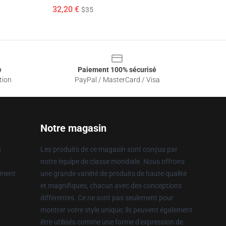
32,20 €
$35
e
Paiement 100% sécurisé
tion
PayPal / MasterCard / Visa
Notre magasin
n
Les produits de ce magasin sont conçus par
notre équipe de classe mondiale. Nous offrons
ement
une grande variété de produits de haute qualité
et magnifiques, chacun avec des conceptions
différentes. Ce ne sont pas seulement pour
montrer votre style unique; ils peuvent également
être utilisés comme une forme d'expression de