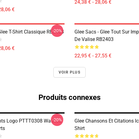
24,38 € - 28,06 €
28,06 €
-20%
Glee T-Shirt Classique RB2403
Glee Sacs - Glee Tout Sur Im
De Valise RB2403
28,06 €
22,95 € - 27,55 €
VOIR PLUS
Produits connexes
-20%
ghts Logo PTTT0308 Washed
Glee Chansons Et Citations Ic
rts
Shirt