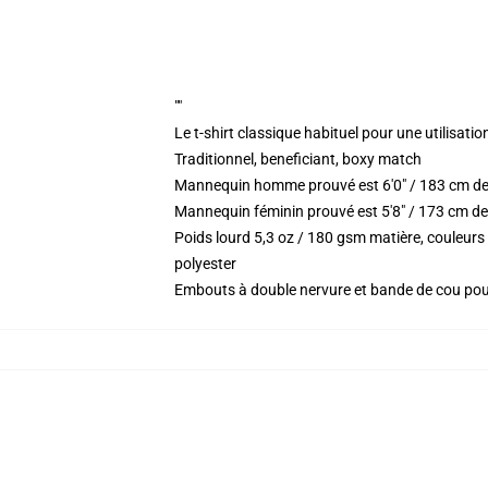
""
Le t-shirt classique habituel pour une utilisatio
Traditionnel, beneficiant, boxy match
Mannequin homme prouvé est 6'0" / 183 cm de
Mannequin féminin prouvé est 5'8" / 173 cm de 
Poids lourd 5,3 oz / 180 gsm matière, couleur
polyester
Embouts à double nervure et bande de cou po