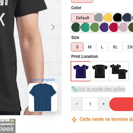
Color
Default
Size
S
M
L
XL
2X
Print Location
blank template
Voir le guide des tailles
Quantity
Cette vente se termine 