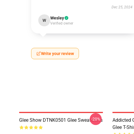
Dec 25, 2024
Wesley
W
Verified owner
Write your review
-20%
Glee Show DTNK0501 Glee Sweatshirts
Addicted
Glee T-Shi