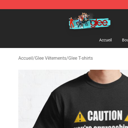
Glee Store - Official Glee Merchandise Shop
Accueil
Bou
Accueil
/
Glee Vêtements
/
Glee T-shirts