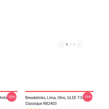
1
/
1
-20%
-20%
hirts
Breadsticks, Lima, Ohio, GLEE T-Shirt
Classique RB2403