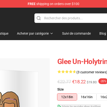
FREE
shipping on orders over $100
tique
Acheter par catégorie
Suivi de commande
Blog
Glee Un-Holytri
(3 customer reviews
€22.77
€18.22
-20%
$19.80
Size
12x18in
16x16in
16x
Voir le guide des tailles