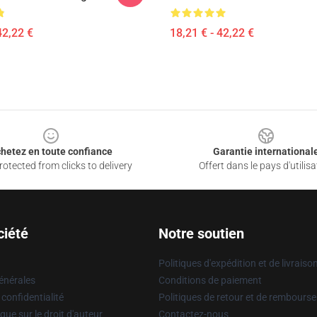
42,22 €
18,21 € - 42,22 €
hetez en toute confiance
Garantie international
otected from clicks to delivery
Offert dans le pays d'utilisa
ciété
Notre soutien
Politiques d'expédition et de livraiso
énérales
Conditions de paiement
 confidentialité
Politiques de retour et de rembours
que sur le droit d'auteur
Contactez-nous