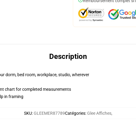
Remboursement complet si le
Description
your dorm, bed room, workplace, studio, wherever
nt chart for completed measurements
lp in framing
SKU
:
GLEEMER87789
Catégories
:
Glee Affiches
,