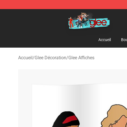
Glee Store - Official Glee Merchandise Shop
Accueil
Bou
Accueil
/
Glee Décoration
/
Glee Affiches