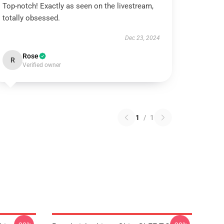
Top-notch! Exactly as seen on the livestream,
totally obsessed.
Dec 23, 2024
Rose
R
Verified owner
1
/
1