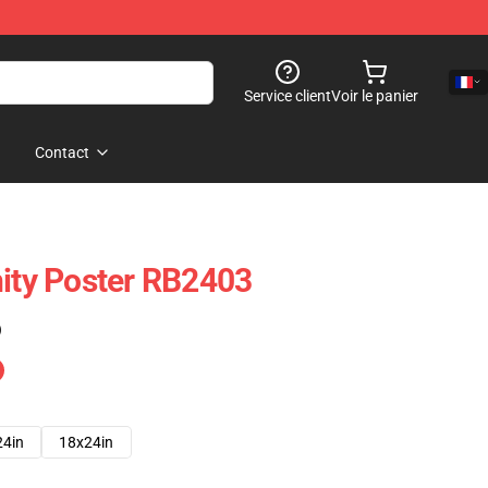
Service client
Voir le panier
Contact
nity Poster RB2403
)
24in
18x24in