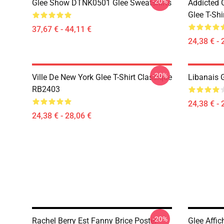
-20%
Glee Show DTNK0501 Glee Sweatshirts
Addicted
Glee T-Shi
37,67 € - 44,11 €
24,38 € - 
-20%
Ville De New York Glee T-Shirt Classique
Libanais 
RB2403
24,38 € - 
24,38 € - 28,06 €
-20%
Rachel Berry Est Fanny Brice Poster
Glee Affi