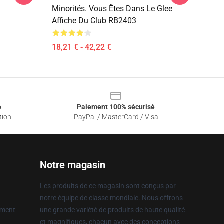
Minorités. Vous Êtes Dans Le Glee
Affiche Du Club RB2403
18,21 € - 42,22 €
e
Paiement 100% sécurisé
tion
PayPal / MasterCard / Visa
Notre magasin
n
Les produits de ce magasin sont conçus par
notre équipe de classe mondiale. Nous offrons
ement
une grande variété de produits de haute qualité
et magnifiques, chacun avec des conceptions