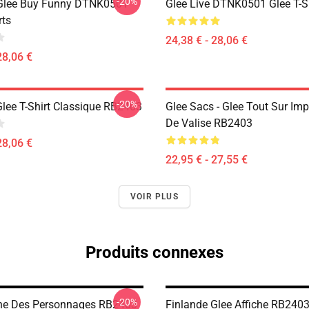
-20%
 Glee Buy Funny DTNK0501
Glee Live DTNK0501 Glee T-S
rts
24,38 € - 28,06 €
28,06 €
-20%
Glee T-Shirt Classique RB2403
Glee Sacs - Glee Tout Sur Im
De Valise RB2403
28,06 €
22,95 € - 27,55 €
VOIR PLUS
Produits connexes
-20%
che Des Personnages RB2403
Finlande Glee Affiche RB240