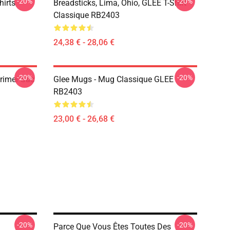
-20%
-20%
hirts
Breadsticks, Lima, Ohio, GLEE T-Shirt
Classique RB2403
24,38 € - 28,06 €
-20%
-20%
primer Sac
Glee Mugs - Mug Classique GLEE
RB2403
23,00 € - 26,68 €
-20%
-20%
3
Parce Que Vous Êtes Toutes Des