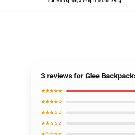
For extra space, attempt the Duffle Bag
3 reviews for Glee Backpac
★★★★★
★★★★☆
★★★☆☆
★★☆☆☆
★☆☆☆☆