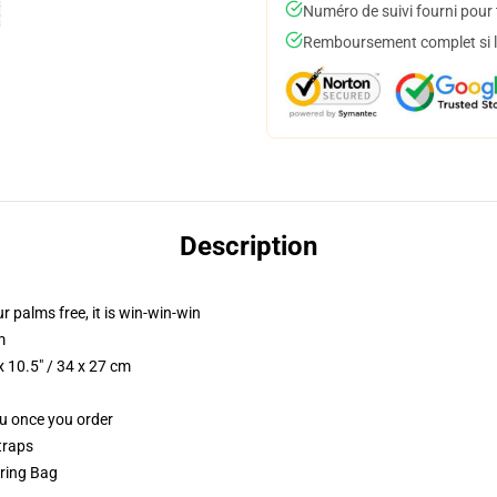
Numéro de suivi fourni pour t
Remboursement complet si le
Description
ur palms free, it is win-win-win
m
 10.5" / 34 x 27 cm
ou once you order
traps
tring Bag