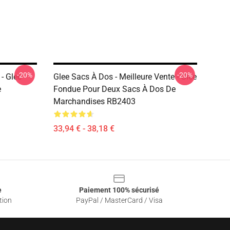
-20%
-20%
 - Glee
Glee Sacs À Dos - Meilleure Vente - Glee
e
Fondue Pour Deux Sacs À Dos De
Marchandises RB2403
33,94 € - 38,18 €
e
Paiement 100% sécurisé
tion
PayPal / MasterCard / Visa