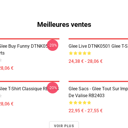
Meilleures ventes
-20%
 Glee Buy Funny DTNK0501
Glee Live DTNK0501 Glee T-S
rts
24,38 € - 28,06 €
28,06 €
-20%
Glee T-Shirt Classique RB2403
Glee Sacs - Glee Tout Sur Im
De Valise RB2403
28,06 €
22,95 € - 27,55 €
VOIR PLUS