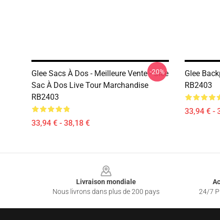
-20%
Glee Sacs À Dos - Meilleure Vente - Glee
Glee Back
Sac À Dos Live Tour Marchandise
RB2403
RB2403
33,94 € - 
33,94 € - 38,18 €
Footer
Livraison mondiale
Ac
Nous livrons dans plus de 200 pays
24/7 Pr