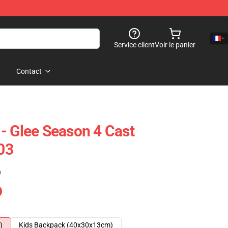
Service client
Voir le panier
Contact
- Glee Season 4 Cast
03
)
)
Kids Backpack (40x30x13cm)