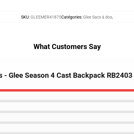
SKU
:
GLEEMER41875
Catégories
:
Glee Sacs à dos
,
What Customers Say
ks - Glee Season 4 Cast Backpack RB2403