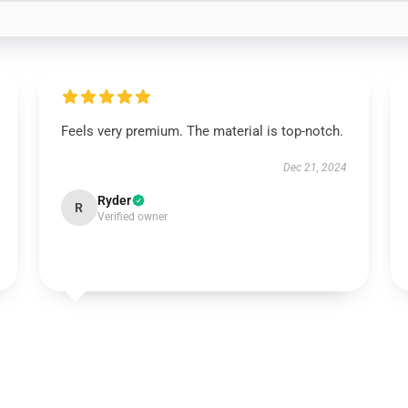
Feels very premium. The material is top-notch.
Dec 21, 2024
Ryder
R
Verified owner