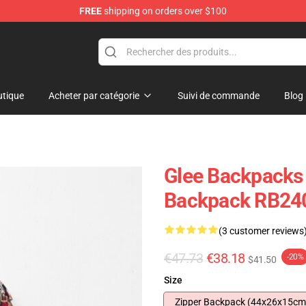
FREE
shipping on orders over $100
tique
Acheter par catégorie
Suivi de commande
Blog
Glee Backpacks 
Backpack RB24
(3 customer reviews
€47.73
€38.18
-20%
$41.50
Size
Zipper Backpack (44x26x15cm