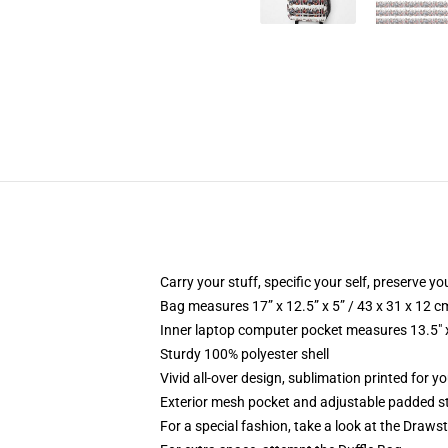
Carry your stuff, specific your self, preserve yo
Bag measures 17” x 12.5” x 5” / 43 x 31 x 12 c
Inner laptop computer pocket measures 13.5" x
Sturdy 100% polyester shell
Vivid all-over design, sublimation printed for y
Exterior mesh pocket and adjustable padded s
For a special fashion, take a look at the Draws