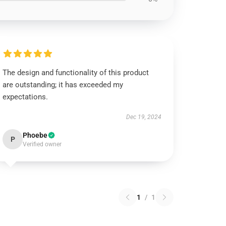
The design and functionality of this product
are outstanding; it has exceeded my
expectations.
Dec 19, 2024
Phoebe
P
Verified owner
1
/
1