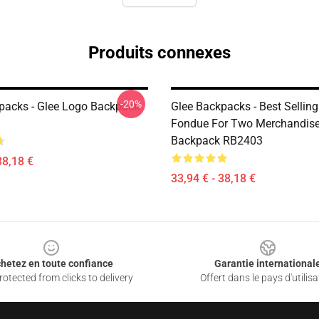
Produits connexes
-20%
packs - Glee Logo Backpack
Glee Backpacks - Best Selling
Fondue For Two Merchandis
Backpack RB2403
38,18 €
33,94 € - 38,18 €
hetez en toute confiance
Garantie international
otected from clicks to delivery
Offert dans le pays d'utilisa