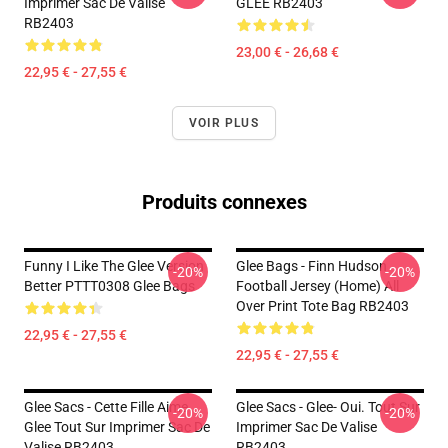
Imprimer Sac De Valise
GLEE RB2403
RB2403
23,00 € - 26,68 €
22,95 € - 27,55 €
VOIR PLUS
Produits connexes
Funny I Like The Glee Version
Glee Bags - Finn Hudson
-20%
-20%
Better PTTT0308 Glee Bags
Football Jersey (Home) All
Over Print Tote Bag RB2403
22,95 € - 27,55 €
22,95 € - 27,55 €
Glee Sacs - Cette Fille Aime
Glee Sacs - Glee- Oui. Tout Sur
-20%
-20%
Glee Tout Sur Imprimer Sac De
Imprimer Sac De Valise
Valise RB2403
RB2403