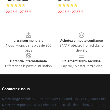
22,95 € - 27,55 €
22,95 € - 27,55 €
Footer
Livraison mondiale
Achetez en toute confiance
Nous livrons dans plus de 200
24/7 Protected from clicks to
pays
delivery
Garantie internationale
Paiement 100% sécurisé
Offert dans le pays d'utilisation
PayPal / MasterCard / Visa
Contactez-nous
Notre siège social
: 62335 Broadway, Oakland, CA 94612, États-Unis
Notre entrepôt
: Voie 6780, chemin Humin, ville de Bazhou, Shanghai,