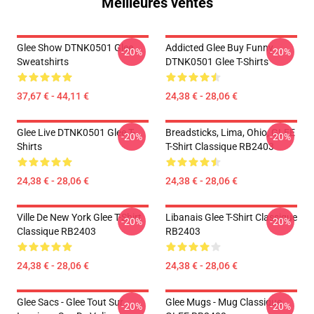
Meilleures ventes
Glee Show DTNK0501 Glee
Addicted Glee Buy Funny
-20%
-20%
Sweatshirts
DTNK0501 Glee T-Shirts
37,67 € - 44,11 €
24,38 € - 28,06 €
Glee Live DTNK0501 Glee T-
Breadsticks, Lima, Ohio, GLEE
-20%
-20%
Shirts
T-Shirt Classique RB2403
24,38 € - 28,06 €
24,38 € - 28,06 €
Ville De New York Glee T-Shirt
Libanais Glee T-Shirt Classique
-20%
-20%
Classique RB2403
RB2403
24,38 € - 28,06 €
24,38 € - 28,06 €
Glee Sacs - Glee Tout Sur
Glee Mugs - Mug Classique
-20%
-20%