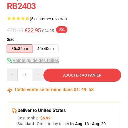
RB2403
(5 customer reviews)
€28.69
€22.95
-20%
$24.95
Size
35x35cm
40x40cm
Voir le guide des tailles
Quantity
AJOUTER AU PANIER
Cette vente se termine dans
01
:
49
:
52
Deliver to United States
Cost to ship:
$6.99
Standard - Order today to get by
Aug. 13 - Aug. 20