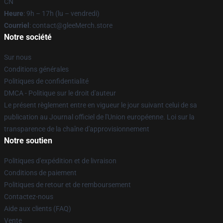
CN
Heure
: 9h – 17h (lu – vendredi)
Courriel
: contact@gleeMerch.store
Notre société
Sur nous
Conditions générales
Politiques de confidentialité
DMCA - Politique sur le droit d'auteur
Le présent règlement entre en vigueur le jour suivant celui de sa
publication au Journal officiel de l'Union européenne. Loi sur la
transparence de la chaîne d'approvisionnement
Notre soutien
Politiques d'expédition et de livraison
Conditions de paiement
Politiques de retour et de remboursement
Contactez-nous
Aide aux clients (FAQ)
Vente