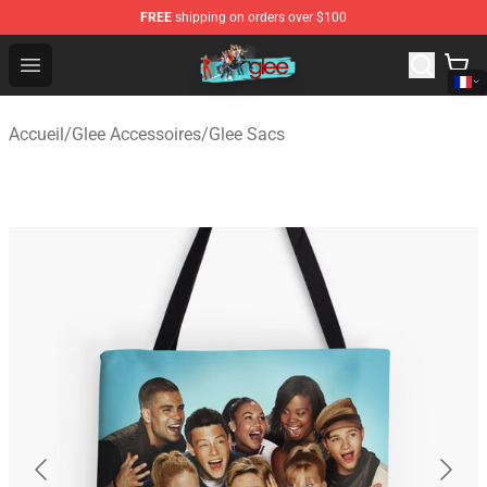
FREE
shipping on orders over $100
Glee Store - Official Glee Merchandise Shop
Open menu
Accueil
/
Glee Accessoires
/
Glee Sacs