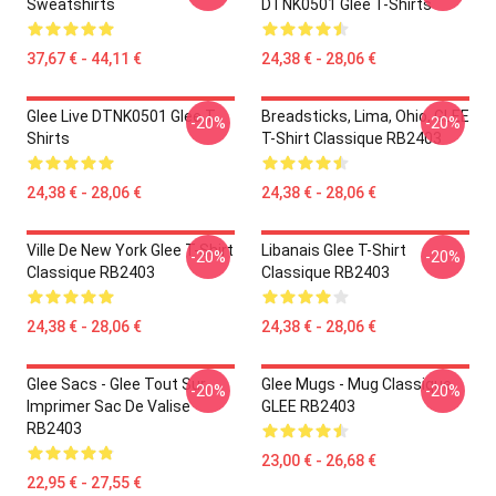
Sweatshirts
DTNK0501 Glee T-Shirts
37,67 € - 44,11 €
24,38 € - 28,06 €
Glee Live DTNK0501 Glee T-
Breadsticks, Lima, Ohio, GLEE
-20%
-20%
Shirts
T-Shirt Classique RB2403
24,38 € - 28,06 €
24,38 € - 28,06 €
Ville De New York Glee T-Shirt
Libanais Glee T-Shirt
-20%
-20%
Classique RB2403
Classique RB2403
24,38 € - 28,06 €
24,38 € - 28,06 €
Glee Sacs - Glee Tout Sur
Glee Mugs - Mug Classique
-20%
-20%
Imprimer Sac De Valise
GLEE RB2403
RB2403
23,00 € - 26,68 €
22,95 € - 27,55 €