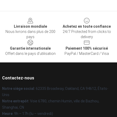
Footer
Livraison mondiale
Achetez en toute confiance
Nous livrons dans plus de 200
24/7 Protected from clicks to
pays
delivery
Garantie internationale
Paiement 100% sécurisé
Offert dans le pays d'utilisation
PayPal / MasterCard / Visa
Contactez-nous
Notre siège social
: 62335 Broadway, Oakland, CA 94612, États-
Unis
Notre entrepôt
: Voie 6780, chemin Humin, ville de Bazhou,
Shanghai, CN
Heure
: 9h – 17h (lu – vendredi)