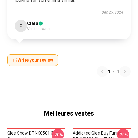
looking for something similar.
Dec 25, 2024
Clara
C
Verified owner
Write your review
1
/
1
Meilleures ventes
Glee Show DTNK0501 Glee
Addicted Glee Buy Funny
-20%
-20%