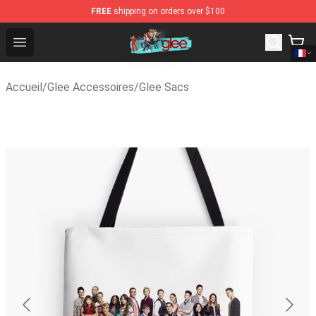
FREE
shipping on orders over $100
Glee Store - Official Glee Merchandise Shop
Open menu
Accueil
/
Glee Accessoires
/
Glee Sacs