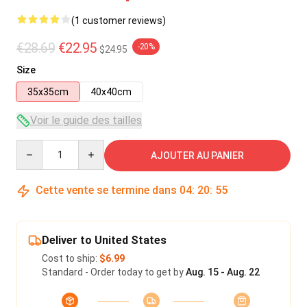
(1 customer reviews)
€28.69
€22.95
-20%
$24.95
Size
35x35cm
40x40cm
Voir le guide des tailles
Quantity
AJOUTER AU PANIER
Cette vente se termine dans
04
:
20
:
55
Deliver to United States
Cost to ship:
$6.99
Standard - Order today to get by
Aug. 15 - Aug. 22