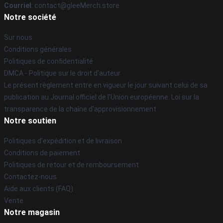
Courriel
: contact@gleeMerch.store
Notre société
Sur nous
Conditions générales
Politiques de confidentialité
DMCA - Politique sur le droit d'auteur
Le présent règlement entre en vigueur le jour suivant celui de sa
publication au Journal officiel de l'Union européenne. Loi sur la
transparence de la chaîne d'approvisionnement
Notre soutien
Politiques d'expédition et de livraison
Conditions de paiement
Politiques de retour et de remboursement
Contactez-nous
Aide aux clients (FAQ)
Vente
Notre magasin