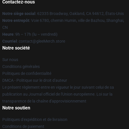
Contactez-nous
Notre siège social
: 62335 Broadway, Oakland, CA 94612, États-Unis
Notre entrepôt
: Voie 6780, chemin Humin, ville de Bazhou, Shanghai,
CN
Heure
: 9h – 17h (lu – vendredi)
Courriel
: contact@gleeMerch.store
Notre société
Sur nous
Conditions générales
Politiques de confidentialité
DMCA - Politique sur le droit d'auteur
Le présent règlement entre en vigueur le jour suivant celui de sa
publication au Journal officiel de l'Union européenne. Loi sur la
transparence de la chaîne d'approvisionnement
Notre soutien
Politiques d'expédition et de livraison
Conditions de paiement