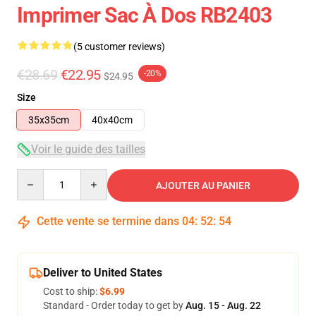
Imprimer Sac À Dos RB2403
(5 customer reviews)
€28.69
€22.95
-20%
$24.95
Size
35x35cm
40x40cm
Voir le guide des tailles
Quantity
AJOUTER AU PANIER
Cette vente se termine dans
04
:
52
:
54
Deliver to United States
Cost to ship:
$6.99
Standard - Order today to get by
Aug. 15 - Aug. 22