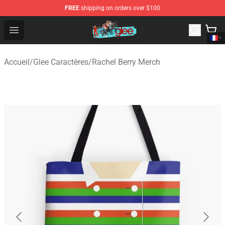
FREE
shipping on orders over $100
Glee Store - Official Glee Merchandise Shop
Open menu
Accueil
/
Glee Caractères
/
Rachel Berry Merch