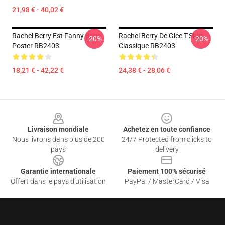
21,98 € - 40,02 €
Rachel Berry Est Fanny Brice
Rachel Berry De Glee T-Shirt
-20%
-20%
Poster RB2403
Classique RB2403
18,21 € - 42,22 €
24,38 € - 28,06 €
Footer
Livraison mondiale
Achetez en toute confiance
Nous livrons dans plus de 200
24/7 Protected from clicks to
pays
delivery
Garantie internationale
Paiement 100% sécurisé
Offert dans le pays d'utilisation
PayPal / MasterCard / Visa