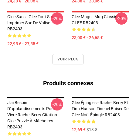
24,38 € - 28,06 €
24,38 € - 28,06 €
Glee Sacs - Glee Tout Sur
Glee Mugs - Mug Classique
-20%
-20%
Imprimer Sac De Valise
GLEE RB2403
RB2403
23,00 € - 26,68 €
22,95 € - 27,55 €
VOIR PLUS
Produits connexes
J'ai Besoin
Glee Épingles - Rachel Berry Et
-20%
D'applaudissements Pour
Finn Hudson Finchel Baiser De
Vivre Rachel Berry Citation
Glee Noël Épingle RB2403
Glee Puzzle À Mâchoires
RB2403
12,69 €
$13.8