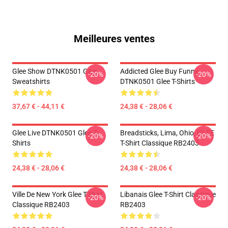
Meilleures ventes
Glee Show DTNK0501 Glee
Addicted Glee Buy Funny
-20%
-20%
Sweatshirts
DTNK0501 Glee T-Shirts
37,67 € - 44,11 €
24,38 € - 28,06 €
Glee Live DTNK0501 Glee T-
Breadsticks, Lima, Ohio, GLEE
-20%
-20%
Shirts
T-Shirt Classique RB2403
24,38 € - 28,06 €
24,38 € - 28,06 €
Ville De New York Glee T-Shirt
Libanais Glee T-Shirt Classique
-20%
-20%
Classique RB2403
RB2403