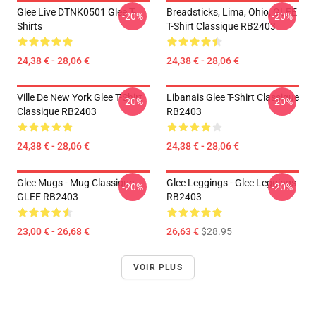
Glee Live DTNK0501 Glee T-
Breadsticks, Lima, Ohio, GLEE
-20%
-20%
Shirts
T-Shirt Classique RB2403
24,38 € - 28,06 €
24,38 € - 28,06 €
Ville De New York Glee T-Shirt
Libanais Glee T-Shirt Classique
-20%
-20%
Classique RB2403
RB2403
24,38 € - 28,06 €
24,38 € - 28,06 €
Glee Mugs - Mug Classique
Glee Leggings - Glee Leggings
-20%
-20%
GLEE RB2403
RB2403
23,00 € - 26,68 €
26,63 €
$28.95
VOIR PLUS