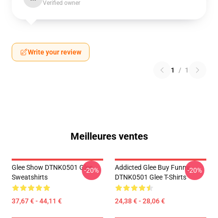
Verified owner
Write your review
1
/
1
Meilleures ventes
Glee Show DTNK0501 Glee
Addicted Glee Buy Funny
-20%
-20%
Sweatshirts
DTNK0501 Glee T-Shirts
37,67 € - 44,11 €
24,38 € - 28,06 €