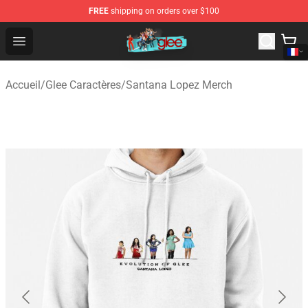
FREE
shipping on orders over $100
Glee Store - Official Glee Merchandise Shop
Open menu
Accueil
/
Glee Caractères
/
Santana Lopez Merch