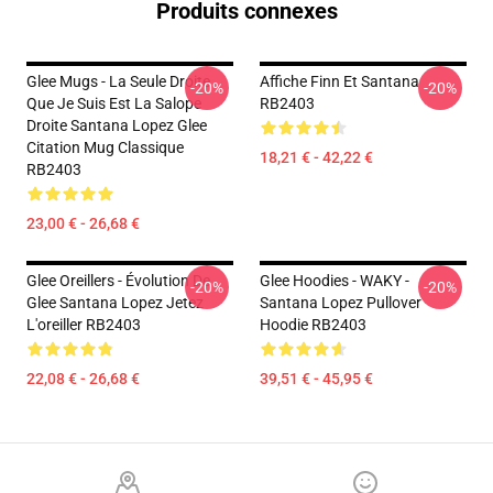
Produits connexes
Glee Mugs - La Seule Droite
Affiche Finn Et Santana
-20%
-20%
Que Je Suis Est La Salope
RB2403
Droite Santana Lopez Glee
Citation Mug Classique
18,21 € - 42,22 €
RB2403
23,00 € - 26,68 €
Glee Oreillers - Évolution De
Glee Hoodies - WAKY -
-20%
-20%
Glee Santana Lopez Jetez
Santana Lopez Pullover
L'oreiller RB2403
Hoodie RB2403
22,08 € - 26,68 €
39,51 € - 45,95 €
Footer