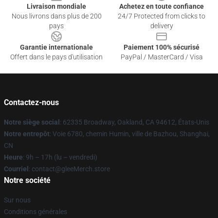
Livraison mondiale
Achetez en toute confiance
Nous livrons dans plus de 200
24/7 Protected from clicks to
pays
delivery
Garantie internationale
Paiement 100% sécurisé
Offert dans le pays d'utilisation
PayPal / MasterCard / Visa
Contactez-nous
Notre siège social
: 62335 Broadway, Oakland, CA 94612, États-Unis
Notre entrepôt
: Voie 6780, chemin Humin, ville de Bazhou, Shanghai,
CN
Heure
: 9h – 17h (lu – vendredi)
Courriel
: contact@gleeMerch.store
Notre société
Sur nous
Conditions générales