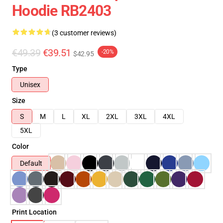
Hoodie RB2403
(3 customer reviews)
€49.39
€39.51
-20%
$42.95
Type
Unisex
Size
S
M
L
XL
2XL
3XL
4XL
5XL
Color
Default
Print Location