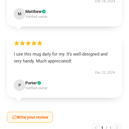
Dec 24, 2024
Matthew
M
Verified owner
I use this mug daily for my. It’s well-designed and
very handy. Much appreciated!
Dec 22, 2024
Porter
P
Verified owner
Write your review
1
/
1