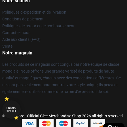
Notre soutien
Politiques d'expédition et de livraison
Conditions de paiement
Politiques de retour et de remboursement
Contactez-nous
Aide aux clients (FAQ)
Vente
Notre magasin
Les produits de ce magasin sont conçus par notre équipe de classe
mondiale. Nous offrons une grande variété de produits de haute
qualité et magnifiques, chacun avec des conceptions différentes. Ce
ne sont pas seulement pour montrer votre style unique; ils peuvent
également être utilisés comme une forme d'expression de soi.
UNLOCK
10% OFF
© Glee Store - Official Glee Merchandise Shop 2026 all rights reserved