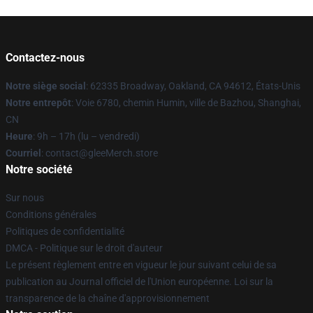
Contactez-nous
Notre siège social
: 62335 Broadway, Oakland, CA 94612, États-Unis
Notre entrepôt
: Voie 6780, chemin Humin, ville de Bazhou, Shanghai,
CN
Heure
: 9h – 17h (lu – vendredi)
Courriel
: contact@gleeMerch.store
Notre société
Sur nous
Conditions générales
Politiques de confidentialité
DMCA - Politique sur le droit d'auteur
Le présent règlement entre en vigueur le jour suivant celui de sa
publication au Journal officiel de l'Union européenne. Loi sur la
transparence de la chaîne d'approvisionnement