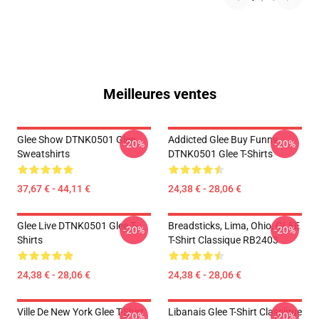
Meilleures ventes
Glee Show DTNK0501 Glee
Addicted Glee Buy Funny
-20%
-20%
Sweatshirts
DTNK0501 Glee T-Shirts
37,67 € - 44,11 €
24,38 € - 28,06 €
Glee Live DTNK0501 Glee T-
Breadsticks, Lima, Ohio, GLEE
-20%
-20%
Shirts
T-Shirt Classique RB2403
24,38 € - 28,06 €
24,38 € - 28,06 €
Ville De New York Glee T-Shirt
Libanais Glee T-Shirt Classique
-20%
-20%