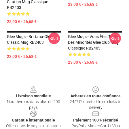
Citation Mug Classique
23,00 € - 26,68 €
RB2403
23,00 € - 26,68 €
Glee Mugs - Brittana-Glee
Glee Mugs - Vous Êtes Toutes
-20%
-20%
Classic Mug RB2403
Des Minorités Glee Club Mug
Classique RB2403
23,00 € - 26,68 €
23,00 € - 26,68 €
Footer
Livraison mondiale
Achetez en toute confiance
Nous livrons dans plus de 200
24/7 Protected from clicks to
pays
delivery
Garantie internationale
Paiement 100% sécurisé
Offert dans le pays d'utilisation
PayPal / MasterCard / Visa