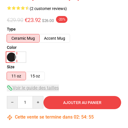
(2 customer reviews)
€29.90
€23.92
-20%
$26.00
Type
Ceramic Mug
Accent Mug
Color
Size
11 oz
15 oz
Voir le guide des tailles
Quantity
AJOUTER AU PANIER
Cette vente se termine dans
02
:
54
:
54