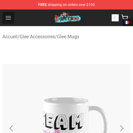
FREE
shipping on orders over $100
Glee Store - Official Glee Merchandise Shop
Open menu
Accueil
/
Glee Accessoires
/
Glee Mugs