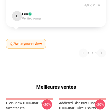
Apr 7, 2026
Leo
L
Verified owner
Write your review
1
/
1
Meilleures ventes
Glee Show DTNK0501 Glee
Addicted Glee Buy Funny
-20%
-20%
Sweatshirts
DTNK0501 Glee T-Shirts