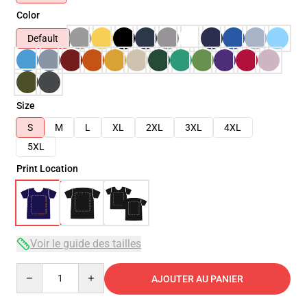
Color
Default
Size
S
M
L
XL
2XL
3XL
4XL
5XL
Print Location
Voir le guide des tailles
Quantity
AJOUTER AU PANIER