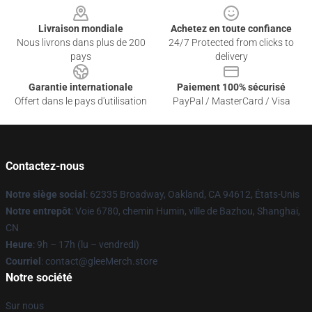
Livraison mondiale
Achetez en toute confiance
Nous livrons dans plus de 200
24/7 Protected from clicks to
pays
delivery
Garantie internationale
Paiement 100% sécurisé
Offert dans le pays d'utilisation
PayPal / MasterCard / Visa
Contactez-nous
Notre siège social
: 62335 Broadway, Oakland, CA 94612, États-Unis
Notre entrepôt
: Voie 6780, chemin Humin, ville de Bazhou, Shanghai,
CN
Heure
: 9h – 17h (lu – vendredi)
Courriel
: contact@gleeMerch.store
Notre société
Sur nous