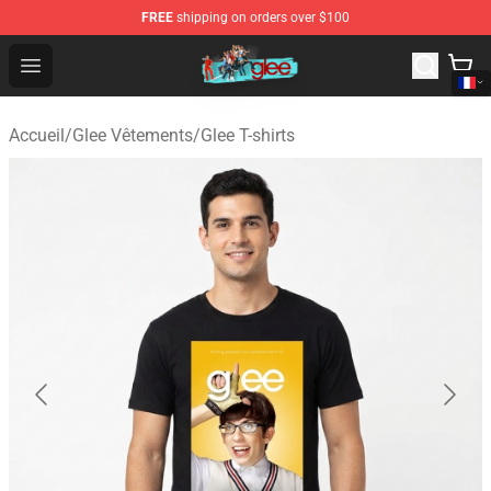
FREE
shipping on orders over $100
Glee Store - Official Glee Merchandise Shop
Open menu
Accueil
/
Glee Vêtements
/
Glee T-shirts