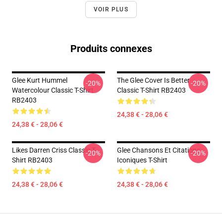
VOIR PLUS
Produits connexes
Glee Kurt Hummel
The Glee Cover Is Better
-20%
-20%
Watercolour Classic T-Shirt
Classic T-Shirt RB2403
RB2403
24,38 € - 28,06 €
24,38 € - 28,06 €
Likes Darren Criss Classic T-
Glee Chansons Et Citations
-20%
-20%
Shirt RB2403
Iconiques T-Shirt
24,38 € - 28,06 €
24,38 € - 28,06 €
Footer