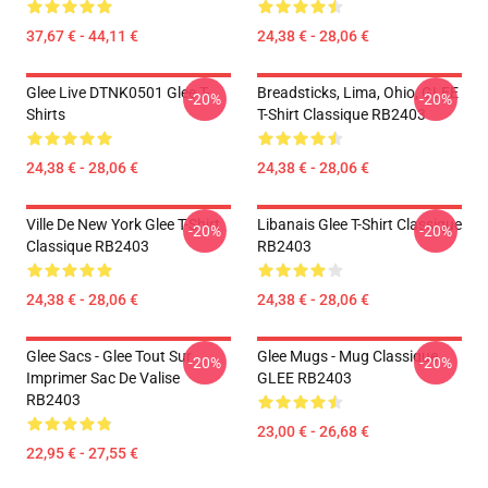
37,67 € - 44,11 €
24,38 € - 28,06 €
Glee Live DTNK0501 Glee T-
Breadsticks, Lima, Ohio, GLEE
-20%
-20%
Shirts
T-Shirt Classique RB2403
24,38 € - 28,06 €
24,38 € - 28,06 €
Ville De New York Glee T-Shirt
Libanais Glee T-Shirt Classique
-20%
-20%
Classique RB2403
RB2403
24,38 € - 28,06 €
24,38 € - 28,06 €
Glee Sacs - Glee Tout Sur
Glee Mugs - Mug Classique
-20%
-20%
Imprimer Sac De Valise
GLEE RB2403
RB2403
23,00 € - 26,68 €
22,95 € - 27,55 €