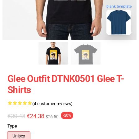
blank template
Glee Outfit DTNK0501 Glee T-
Shirts
(4 customer reviews)
€30.48
€24.38
-20%
$26.50
Type
Unisex