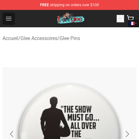
FREE
shipping on orders over $100
Glee Store - Official Glee Merchandise Shop
Open menu
Accueil
/
Glee Accessoires
/
Glee Pins