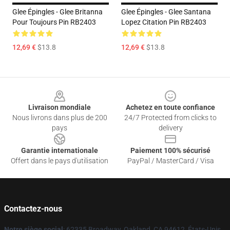
Glee Épingles - Glee Britanna
Glee Épingles - Glee Santana
Pour Toujours Pin RB2403
Lopez Citation Pin RB2403
12,69 €
$13.8
12,69 €
$13.8
Footer
Livraison mondiale
Achetez en toute confiance
Nous livrons dans plus de 200
24/7 Protected from clicks to
pays
delivery
Garantie internationale
Paiement 100% sécurisé
Offert dans le pays d'utilisation
PayPal / MasterCard / Visa
Contactez-nous
Notre siège social
: 62335 Broadway, Oakland, CA 94612, États-Unis