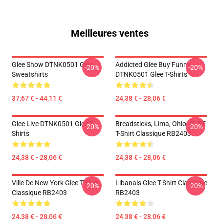
Meilleures ventes
Glee Show DTNK0501 Glee
Addicted Glee Buy Funny
-20%
-20%
Sweatshirts
DTNK0501 Glee T-Shirts
37,67 € - 44,11 €
24,38 € - 28,06 €
Glee Live DTNK0501 Glee T-
Breadsticks, Lima, Ohio, GLEE
-20%
-20%
Shirts
T-Shirt Classique RB2403
24,38 € - 28,06 €
24,38 € - 28,06 €
Ville De New York Glee T-Shirt
Libanais Glee T-Shirt Classique
-20%
-20%
Classique RB2403
RB2403
24,38 € - 28,06 €
24,38 € - 28,06 €