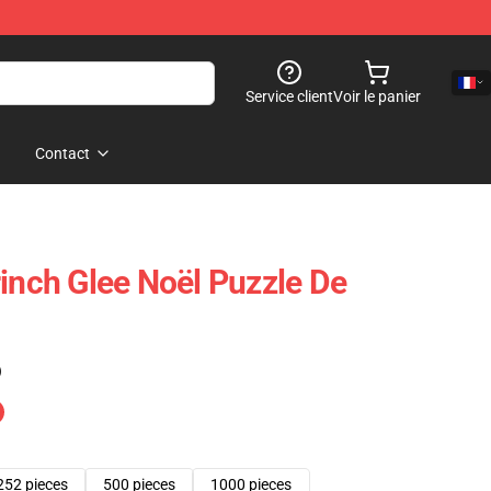
Service client
Voir le panier
Contact
rinch Glee Noël Puzzle De
)
252 pieces
500 pieces
1000 pieces