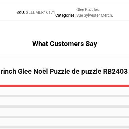
Glee Puzzles
,
SKU
:
GLEEMER16171
Catégories
:
Sue Sylvester Merch
,
What Customers Say
grinch Glee Noël Puzzle de puzzle RB2403