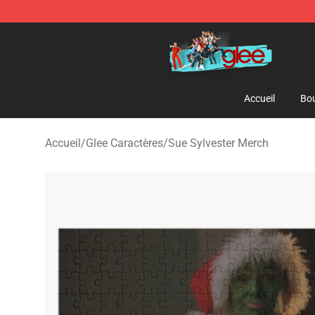
Glee Store - Official Glee Merchandise Shop
Accueil
Bou
Accueil
/
Glee Caractères
/
Sue Sylvester Merch