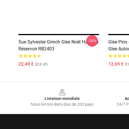
-20%
Sue Sylvester Grinch Glee Noël Haut Du
Glee Pins 
Réservoir RB2403
Glee Auto
22,49 €
12,69 €
$24.45
$1
Footer
Livraison mondiale
Ac
Nous livrons dans plus de 200 pays
24/7 Pr