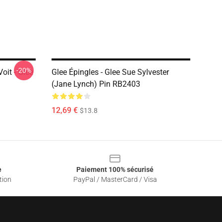
-20%
oit - Glee
Glee Épingles - Glee Sue Sylvester
(Jane Lynch) Pin RB2403
12,69 €
$13.8
e
Paiement 100% sécurisé
tion
PayPal / MasterCard / Visa