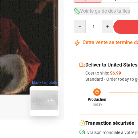
Voir le guide des tailles
Quantity
Cette vente se termine 
Deliver to United States
Cost to ship:
$6.99
Standard - Order today to g
blank template
Production
Today
Transaction sécurisée
Livraison mondiale à votre p