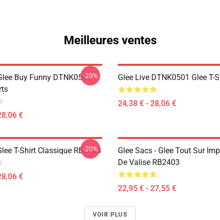
Meilleures ventes
-20%
 Glee Buy Funny DTNK0501
Glee Live DTNK0501 Glee T-S
rts
24,38 € - 28,06 €
28,06 €
-20%
Glee T-Shirt Classique RB2403
Glee Sacs - Glee Tout Sur Im
De Valise RB2403
28,06 €
22,95 € - 27,55 €
VOIR PLUS