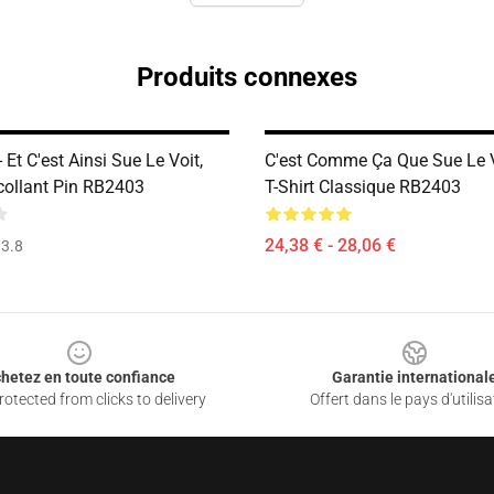
Produits connexes
- Et C'est Ainsi Sue Le Voit,
C'est Comme Ça Que Sue Le V
collant Pin RB2403
T-Shirt Classique RB2403
24,38 € - 28,06 €
3.8
hetez en toute confiance
Garantie international
otected from clicks to delivery
Offert dans le pays d'utilisa