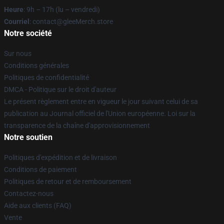
Heure
: 9h – 17h (lu – vendredi)
Courriel
: contact@gleeMerch.store
Notre société
Sur nous
Conditions générales
Politiques de confidentialité
DMCA - Politique sur le droit d'auteur
Le présent règlement entre en vigueur le jour suivant celui de sa
publication au Journal officiel de l'Union européenne. Loi sur la
transparence de la chaîne d'approvisionnement
Notre soutien
Politiques d'expédition et de livraison
Conditions de paiement
Politiques de retour et de remboursement
Contactez-nous
Aide aux clients (FAQ)
Vente