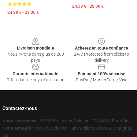
24,38 € - 28,06 €
24,38 € - 28,06 €
Footer
Livraison mondiale
Achetez en toute confiance
Nous livrons dans plus de 200
24/7 Protected from clicks to
pays
delivery
Garantie internationale
Paiement 100% sécurisé
Offert dans le pays d'utilisation
PayPal / MasterCard / Visa
Contactez-nous
Notre siège social
: 62335 Broadway, Oakland, CA 94612, États-Unis
Notre entrepôt
: Voie 6780, chemin Humin, ville de Bazhou, Shanghai,
CN