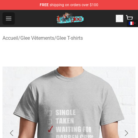
FREE
shipping on orders over $100
Glee Store - Official Glee Merchandise Shop
Open menu
Accueil
/
Glee Vêtements
/
Glee T-shirts