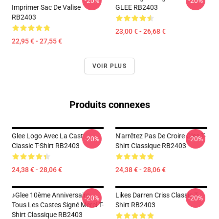
-20%
-20%
Imprimer Sac De Valise
GLEE RB2403
RB2403
23,00 € - 26,68 €
22,95 € - 27,55 €
VOIR PLUS
Produits connexes
Glee Logo Avec La Cast
N'arrêtez Pas De Croire Glee T-
-20%
-20%
Classic T-Shirt RB2403
Shirt Classique RB2403
24,38 € - 28,06 €
24,38 € - 28,06 €
♪Glee 10ème Anniversaire
Likes Darren Criss Classic T-
-20%
-20%
Tous Les Castes Signé Merci T-
Shirt RB2403
Shirt Classique RB2403