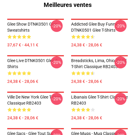
Meilleures ventes
Glee Show DTNK0501 Glee
Addicted Glee Buy Funny
-20%
-20%
Sweatshirts
DTNK0501 Glee T-Shirts
37,67 € - 44,11 €
24,38 € - 28,06 €
Glee Live DTNK0501 Glee T-
Breadsticks, Lima, Ohio, GLEE
-20%
-20%
Shirts
T-Shirt Classique RB2403
24,38 € - 28,06 €
24,38 € - 28,06 €
Ville De New York Glee T-Shirt
Libanais Glee T-Shirt Classique
-20%
-20%
Classique RB2403
RB2403
24,38 € - 28,06 €
24,38 € - 28,06 €
Glee Sacs - Glee Tout Sur
Glee Mugs - Mug Classique