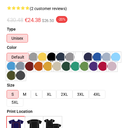
(2 customer reviews)
€30.48
€24.38
-20%
$26.50
Type
Unisex
Color
Default
Size
S
M
L
XL
2XL
3XL
4XL
5XL
Print Location