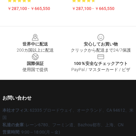
￥287,100 - ￥665,550
￥287,100 - ￥665,550
Footer
世界中に配送
安心してお買い物
200カ国以上に配送
クリックから配送まで24/7保護
国際保証
100％安全なチェックアウト
使用国で提供
PayPal / マスターカード / ビザ
お問い合わせ
本社オフィス
: 62335 ブロードウェイ、オークランド、CA 94612、米
国
私達の倉庫
: レーン6780、フーミン道、Bazhou都市、上海、CN
営業時間
: 9:00～18:00(月～金)