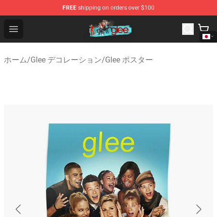
FREE
shipping on orders over $100
Glee Store - Official Glee Merchandise Shop
Open menu
ホーム
/
Glee デコレーション
/
Glee ポスター