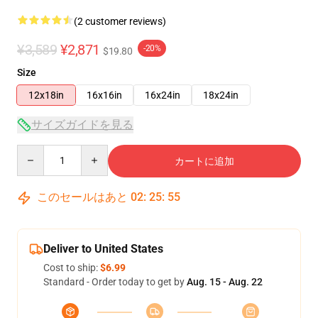
(2 customer reviews)
¥3,589
¥2,871
-20%
$19.80
Size
12x18in
16x16in
16x24in
18x24in
サイズガイドを見る
Quantity
カートに追加
このセールはあと
02
:
25
:
55
Deliver to United States
Cost to ship:
$6.99
Standard - Order today to get by
Aug. 15 - Aug. 22