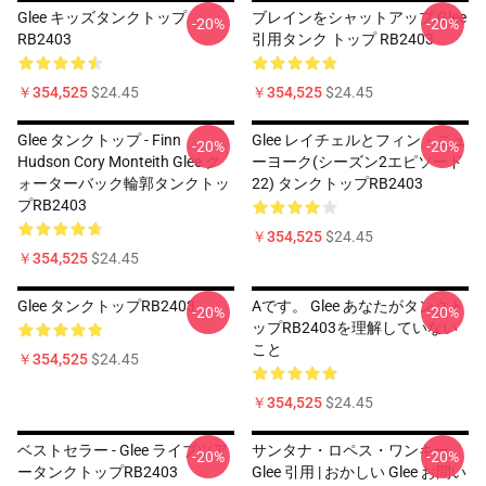
Glee キッズタンクトップ
ブレインをシャットアップ Glee
-20%
-20%
RB2403
引用タンク トップ RB2403
￥354,525
$24.45
￥354,525
$24.45
Glee タンクトップ - Finn
Glee レイチェルとフィン・ニュ
-20%
-20%
Hudson Cory Monteith Glee ク
ーヨーク(シーズン2エピソード
ォーターバック輪郭タンクトッ
22) タンクトップRB2403
プRB2403
￥354,525
$24.45
￥354,525
$24.45
Glee タンクトップRB2403
Aです。 Glee あなたがタンクト
-20%
-20%
ップRB2403を理解していない
こと
￥354,525
$24.45
￥354,525
$24.45
ベストセラー - Glee ライブツア
サンタナ・ロペス・ワンキー
-20%
-20%
ータンクトップRB2403
Glee 引用 | おかしい Glee お問い