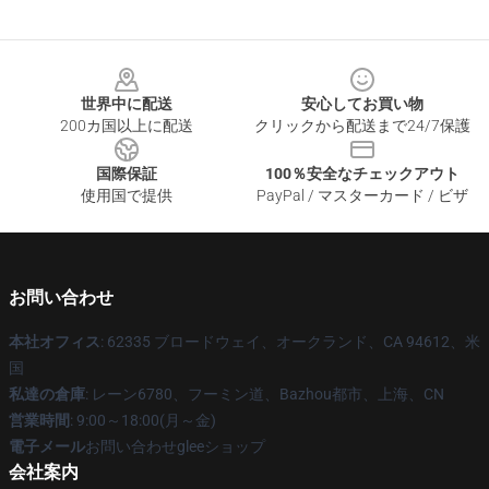
Footer
世界中に配送
安心してお買い物
200カ国以上に配送
クリックから配送まで24/7保護
国際保証
100％安全なチェックアウト
使用国で提供
PayPal / マスターカード / ビザ
お問い合わせ
本社オフィス
: 62335 ブロードウェイ、オークランド、CA 94612、米
国
私達の倉庫
: レーン6780、フーミン道、Bazhou都市、上海、CN
営業時間
: 9:00～18:00(月～金)
電子メール
お問い合わせgleeショップ
会社案内