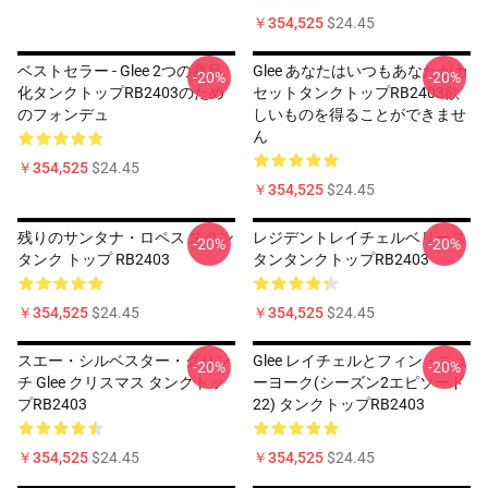
￥354,525
$24.45
ベストセラー - Glee 2つの商品
Glee あなたはいつもあなたがカ
-20%
-20%
化タンクトップRB2403のため
セットタンクトップRB2403欲
のフォンデュ
しいものを得ることができませ
ん
￥354,525
$24.45
￥354,525
$24.45
残りのサンタナ・ロペス スタン
レジデントレイチェルベリース
-20%
-20%
タンク トップ RB2403
タンタンクトップRB2403
￥354,525
$24.45
￥354,525
$24.45
スエー・シルベスター・グリン
Glee レイチェルとフィン・ニュ
-20%
-20%
チ Glee クリスマス タンクトッ
ーヨーク(シーズン2エピソード
プRB2403
22) タンクトップRB2403
￥354,525
$24.45
￥354,525
$24.45