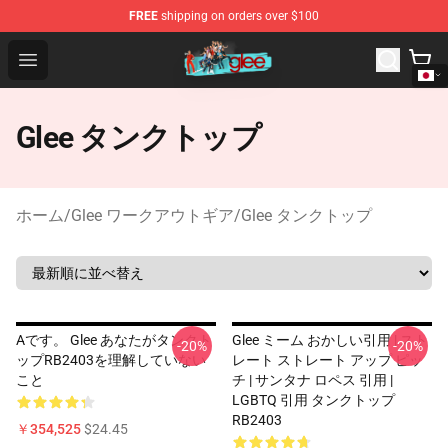
FREE
shipping on orders over $100
Glee Store - Official Glee Merchandise Shop
Open menu
Glee タンクトップ
ホーム
/
Glee ワークアウトギア
/
Glee タンクトップ
Aです。 Glee あなたがタンクト
Glee ミーム おかしい引用 | スト
-20%
-20%
ップRB2403を理解していない
レート ストレート アップ ピッ
こと
チ | サンタナ ロペス 引用 |
LGBTQ 引用 タンクトップ
RB2403
￥354,525
$24.45