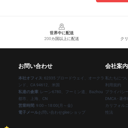
Footer
世界中に配送
200カ国以上に配送
クリ
お問い合わせ
会社案内
本社オフィス
: 62335 ブロードウェイ、オークラ
私たちにつ
ンド、CA 94612、米国
利用規約
私達の倉庫
: レーン6780、フーミン道、Bazhou
プライバシ
都市、上海、CN
DMCA - 
営業時間
: 9:00～18:00(月～金)
カリフォルニ
電子メール
お問い合わせgleeショップ
性法