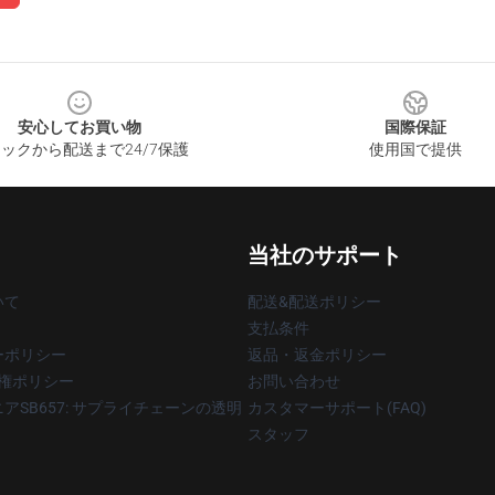
安心してお買い物
国際保証
ックから配送まで24/7保護
使用国で提供
当社のサポート
いて
配送&配送ポリシー
支払条件
ーポリシー
返品・返金ポリシー
著作権ポリシー
お問い合わせ
アSB657: サプライチェーンの透明
カスタマーサポート(FAQ)
スタッフ