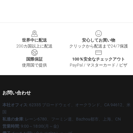
Footer
世界中に配送
安心してお買い物
200カ国以上に配送
クリックから配送まで24/7保護
国際保証
100％安全なチェックアウト
使用国で提供
PayPal / マスターカード / ビザ
お問い合わせ
本社オフィス
: 62335 ブロードウェイ、オークランド、CA 94612、米
国
私達の倉庫
: レーン6780、フーミン道、Bazhou都市、上海、CN
営業時間
: 9:00～18:00(月～金)