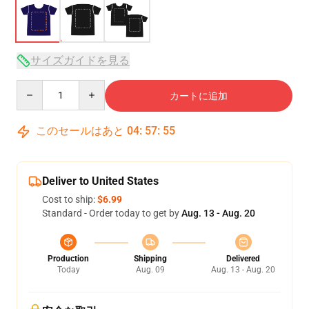
サイズガイドを見る
Quantity
カートに追加
このセールはあと
04
:
57
:
54
Deliver to United States
Cost to ship:
$6.99
Standard - Order today to get by
Aug. 13 - Aug. 20
Production
Shipping
Delivered
Today
Aug. 09
Aug. 13 - Aug. 20