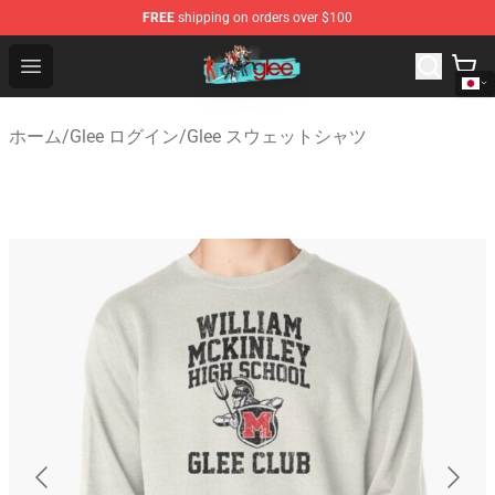
FREE
shipping on orders over $100
Glee Store - Official Glee Merchandise Shop
Open menu
ホーム
/
Glee ログイン
/
Glee スウェットシャツ