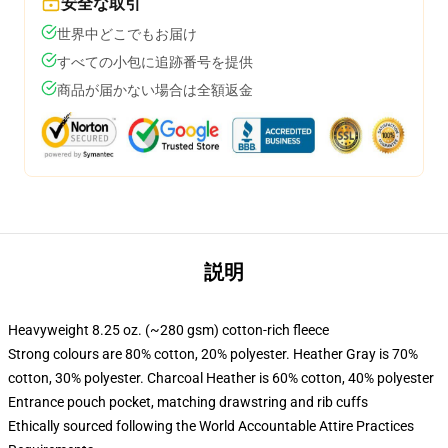
安全な取引
世界中どこでもお届け
すべての小包に追跡番号を提供
商品が届かない場合は全額返金
説明
Heavyweight 8.25 oz. (~280 gsm) cotton-rich fleece
Strong colours are 80% cotton, 20% polyester. Heather Gray is 70%
cotton, 30% polyester. Charcoal Heather is 60% cotton, 40% polyester
Entrance pouch pocket, matching drawstring and rib cuffs
Ethically sourced following the World Accountable Attire Practices