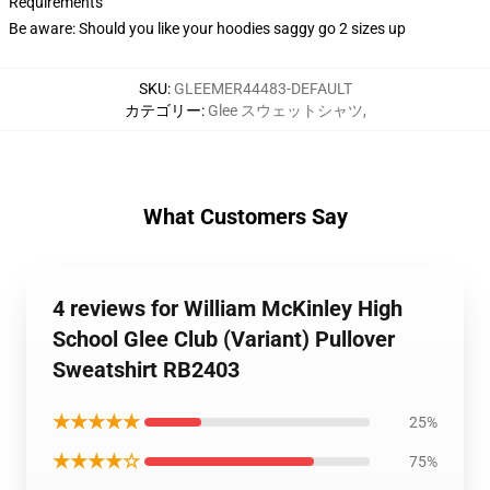
Requirements
Be aware: Should you like your hoodies saggy go 2 sizes up
SKU
:
GLEEMER44483-DEFAULT
カテゴリー
:
Glee スウェットシャツ
,
What Customers Say
4 reviews for William McKinley High
School Glee Club (Variant) Pullover
Sweatshirt RB2403
★★★★★
25%
★★★★☆
75%