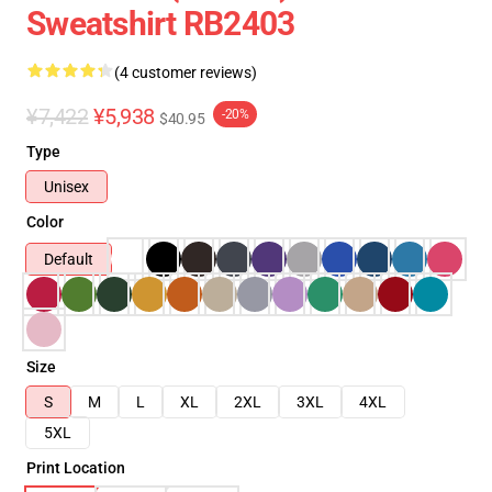
Sweatshirt RB2403
(4 customer reviews)
¥7,422
¥5,938
-20%
$40.95
Type
Unisex
Color
Default
Size
S
M
L
XL
2XL
3XL
4XL
5XL
Print Location