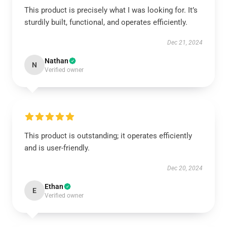
This product is precisely what I was looking for. It’s
sturdily built, functional, and operates efficiently.
Dec 21, 2024
Nathan
N
Verified owner
This product is outstanding; it operates efficiently
and is user-friendly.
Dec 20, 2024
Ethan
E
Verified owner