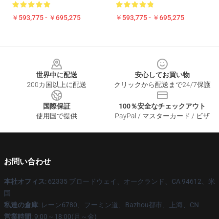
￥593,775 - ￥695,275
￥593,775 - ￥695,275
Footer
世界中に配送
安心してお買い物
200カ国以上に配送
クリックから配送まで24/7保護
国際保証
100％安全なチェックアウト
使用国で提供
PayPal / マスターカード / ビザ
お問い合わせ
本社オフィス
: 62335 ブロードウェイ、オークランド、CA 94612、米
国
私達の倉庫
: レーン6780、フーミン道、Bazhou都市、上海、CN
営業時間
: 9:00～18:00(月～金)