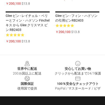
￥200,100
$13.8
Glee ピン - レイチェル・ベリ
Glee ピン - フィン・ハドソン
ーとフィン・ハドソン Finchel
の引用ピンRB2403
キス から Glee クリスマス ピ
ン RB2403
￥200,100
$13.8
￥200,100
$13.8
Footer
世界中に配送
安心してお買い物
200カ国以上に配送
クリックから配送まで24/7保護
国際保証
100％安全なチェックアウト
使用国で提供
PayPal / マスターカード / ビザ