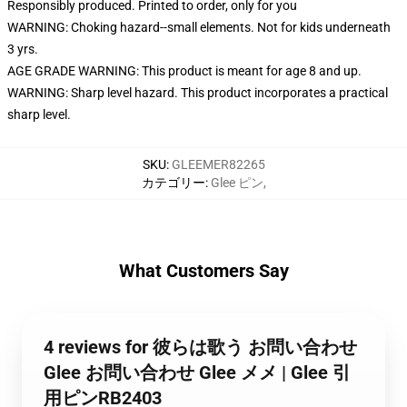
Responsibly produced. Printed to order, only for you
WARNING: Choking hazard--small elements. Not for kids underneath
3 yrs.
AGE GRADE WARNING: This product is meant for age 8 and up.
WARNING: Sharp level hazard. This product incorporates a practical
sharp level.
SKU
:
GLEEMER82265
カテゴリー
:
Glee ピン
,
What Customers Say
4 reviews for 彼らは歌う お問い合わせ
Glee お問い合わせ Glee メメ | Glee 引
用ピンRB2403