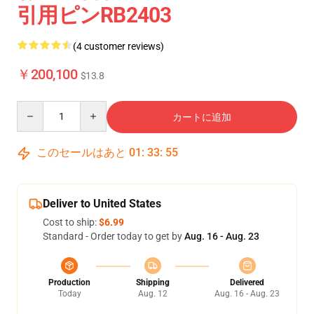
引用ピンRB2403
(4 customer reviews)
￥200,100
$13.8
Quantity
カートに追加
このセールはあと
01
:
33
:
54
Deliver to United States
Cost to ship:
$6.99
Standard - Order today to get by
Aug. 16 - Aug. 23
Production
Shipping
Delivered
Today
Aug. 12
Aug. 16 - Aug. 23