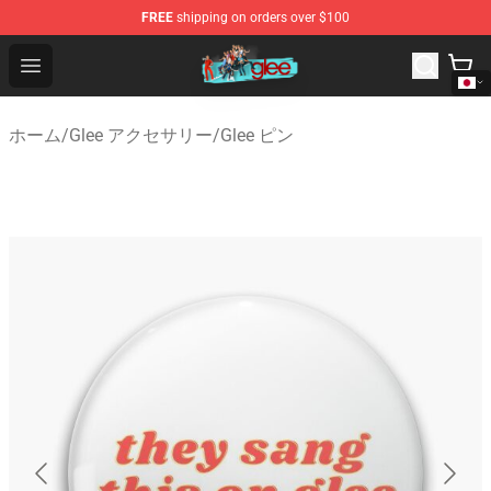
FREE
shipping on orders over $100
Glee Store - Official Glee Merchandise Shop
Open menu
ホーム
/
Glee アクセサリー
/
Glee ピン