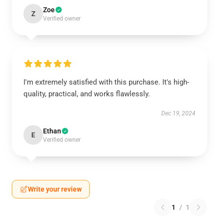
Zoe
Z
Verified owner
I'm extremely satisfied with this purchase. It's high-
quality, practical, and works flawlessly.
Dec 19, 2024
Ethan
E
Verified owner
Write your review
1
/
1