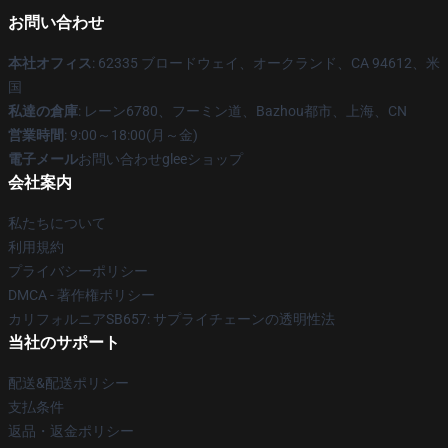
お問い合わせ
本社オフィス
: 62335 ブロードウェイ、オークランド、CA 94612、米
国
私達の倉庫
: レーン6780、フーミン道、Bazhou都市、上海、CN
営業時間
: 9:00～18:00(月～金)
電子メール
お問い合わせgleeショップ
会社案内
私たちについて
利用規約
プライバシーポリシー
DMCA - 著作権ポリシー
カリフォルニアSB657: サプライチェーンの透明性法
当社のサポート
配送&配送ポリシー
支払条件
返品・返金ポリシー