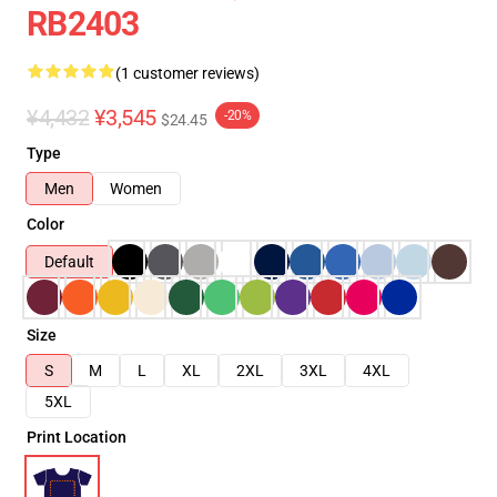
RB2403
(1 customer reviews)
¥4,432
¥3,545
-20%
$24.45
Type
Men
Women
Color
Default
Size
S
M
L
XL
2XL
3XL
4XL
5XL
Print Location