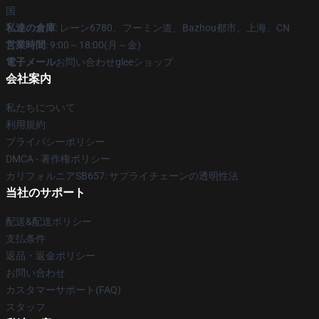
国
私達の倉庫
: レーン6780、フーミン道、Bazhou都市、上海、CN
営業時間
: 9:00～18:00(月～金)
電子メール
お問い合わせgleeショップ
会社案内
私たちについて
利用規約
プライバシーポリシー
DMCA - 著作権ポリシー
カリフォルニアSB657: サプライチェーンの透明性法
当社のサポート
配送&配送ポリシー
支払条件
返品・返金ポリシー
お問い合わせ
カスタマーサポート(FAQ)
スタッフ