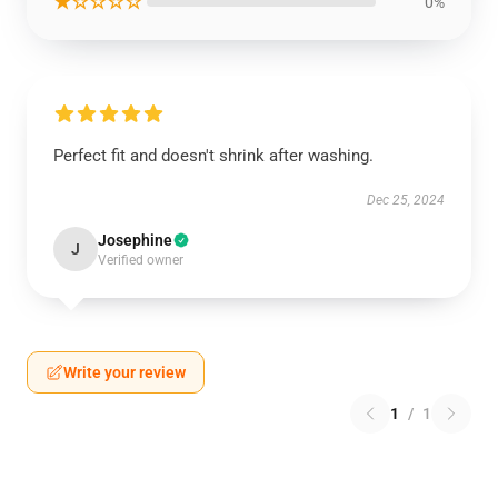
★☆☆☆☆
0%
Perfect fit and doesn't shrink after washing.
Dec 25, 2024
Josephine
J
Verified owner
Write your review
1
/
1