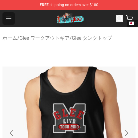
FREE
shipping on orders over $100
Glee Store - Official Glee Merchandise Shop
Open menu
ホーム
/
Glee ワークアウトギア
/
Glee タンクトップ