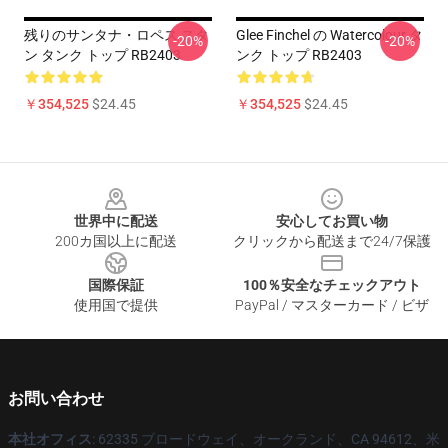
残りのサンタナ・ロペス スタ
Glee Finchel の Watercolour タ
-20%
-20%
ン タンク トップ RB2403
ンク トップ RB2403
￥354,525
$24.45
￥354,525
$24.45
Footer
世界中に配送
安心してお買い物
200カ国以上に配送
クリックから配送まで24/7保護
国際保証
100％安全なチェックアウト
使用国で提供
PayPal / マスターカード / ビザ
お問い合わせ
本社オフィス
: 62335 ブロードウェイ、オークランド、CA 94612、米