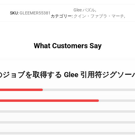
Glee パズル
,
SKU
:
GLEEMER55381
カテゴリー
:
クイン・ファブラ・マーチ
,
What Customers Say
 Fabray のジョブを取得する Glee 引用符ジグソ