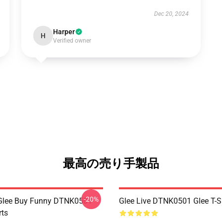
Dec 20, 2024
Harper
H
Verified owner
最高の売り手製品
-20%
 Glee Buy Funny DTNK0501
Glee Live DTNK0501 Glee T-S
rts