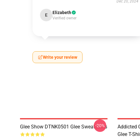
Dec 20, 2024
Elizabeth
E
Verified owner
Write your review
-20%
Glee Show DTNK0501 Glee Sweatshirts
Addicted
Glee T-Shi