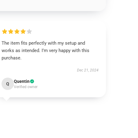
The item fits perfectly with my setup and
works as intended. I’m very happy with this
purchase.
Dec 21, 2024
Quentin
Q
Verified owner