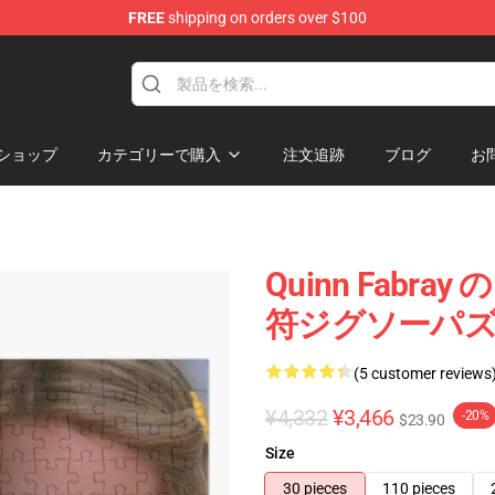
FREE
shipping on orders over $100
ショップ
カテゴリーで購入
注文追跡
ブログ
お
チ
Quinn Fabr
符ジグソーパズル
(5 customer reviews
¥4,332
¥3,466
-20%
$23.90
Size
30 pieces
110 pieces