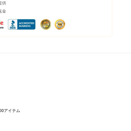
提供
返金
00アイテム