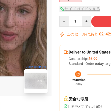
サイズガイドを見る
Quantity
このセールはあと
02
:
42
Deliver to United States
Cost to ship:
$6.99
Standard - Order today to g
blank template
Production
Today
安全な取引
世界中どこでもお届け