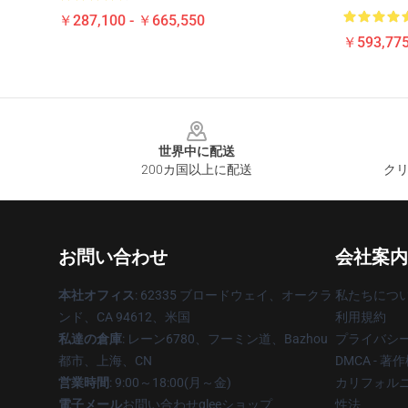
￥287,100 - ￥665,550
￥593,775
Footer
世界中に配送
200カ国以上に配送
クリ
お問い合わせ
会社案内
本社オフィス
: 62335 ブロードウェイ、オークラ
私たちにつ
ンド、CA 94612、米国
利用規約
私達の倉庫
: レーン6780、フーミン道、Bazhou
プライバシ
都市、上海、CN
DMCA - 
営業時間
: 9:00～18:00(月～金)
カリフォルニ
電子メール
お問い合わせgleeショップ
性法