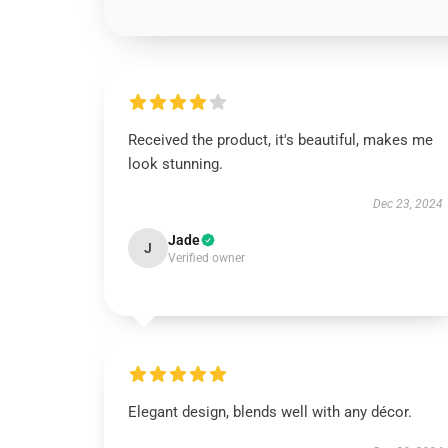
Received the product, it's beautiful, makes me
look stunning.
Dec 23, 2024
Jade
J
Verified owner
Elegant design, blends well with any décor.