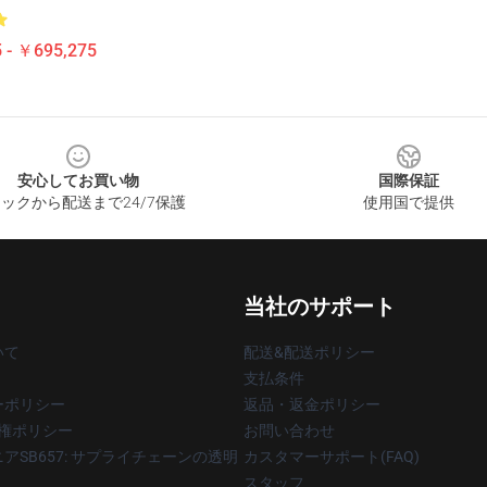
 - ￥695,275
安心してお買い物
国際保証
ックから配送まで24/7保護
使用国で提供
当社のサポート
いて
配送&配送ポリシー
支払条件
ーポリシー
返品・返金ポリシー
著作権ポリシー
お問い合わせ
アSB657: サプライチェーンの透明
カスタマーサポート(FAQ)
スタッフ