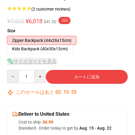
(2 customer reviews)
¥7,522
¥6,018
-20%
$41.50
Size
Zipper Backpack (44x26x15cm)
Kids Backpack (40x30x13cm)
サイズガイドを見る
Quantity
カートに追加
このセールはあと
02
:
15
:
54
Deliver to United States
Cost to ship:
$6.99
Standard - Order today to get by
Aug. 15 - Aug. 22