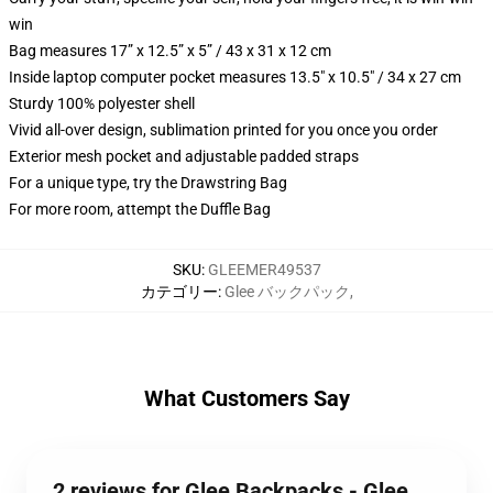
win
Bag measures 17” x 12.5” x 5” / 43 x 31 x 12 cm
Inside laptop computer pocket measures 13.5" x 10.5" / 34 x 27 cm
Sturdy 100% polyester shell
Vivid all-over design, sublimation printed for you once you order
Exterior mesh pocket and adjustable padded straps
For a unique type, try the Drawstring Bag
For more room, attempt the Duffle Bag
SKU
:
GLEEMER49537
カテゴリー
:
Glee バックパック
,
What Customers Say
2 reviews for Glee Backpacks - Glee