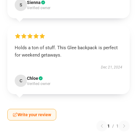
Sienna
S
Verified owner
Holds a ton of stuff. This Glee backpack is perfect
for weekend getaways.
Dec 21, 2024
Chloe
C
Verified owner
Write your review
1
/
1