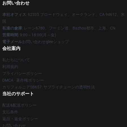
お問い合わせ
本社オフィス
: 62335 ブロードウェイ、オークランド、CA 94612、米
国
私達の倉庫
: レーン6780、フーミン道、Bazhou都市、上海、CN
営業時間
: 9:00～18:00(月～金)
電子メール
お問い合わせgleeショップ
会社案内
私たちについて
利用規約
プライバシーポリシー
DMCA - 著作権ポリシー
カリフォルニアSB657: サプライチェーンの透明性法
当社のサポート
配送&配送ポリシー
支払条件
返品・返金ポリシー
お問い合わせ