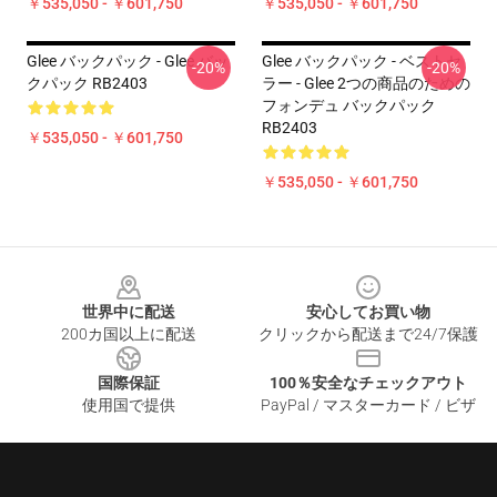
￥535,050 - ￥601,750
￥535,050 - ￥601,750
Glee バックパック - Glee バッ
Glee バックパック - ベストセ
-20%
-20%
クパック RB2403
ラー - Glee 2つの商品のための
フォンデュ バックパック
RB2403
￥535,050 - ￥601,750
￥535,050 - ￥601,750
Footer
世界中に配送
安心してお買い物
200カ国以上に配送
クリックから配送まで24/7保護
国際保証
100％安全なチェックアウト
使用国で提供
PayPal / マスターカード / ビザ