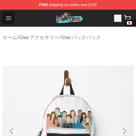
FREE
shipping on orders over $100
Glee Store - Official Glee Merchandise Shop
Open menu
ホーム
/
Glee アクセサリー
/
Glee バックパック