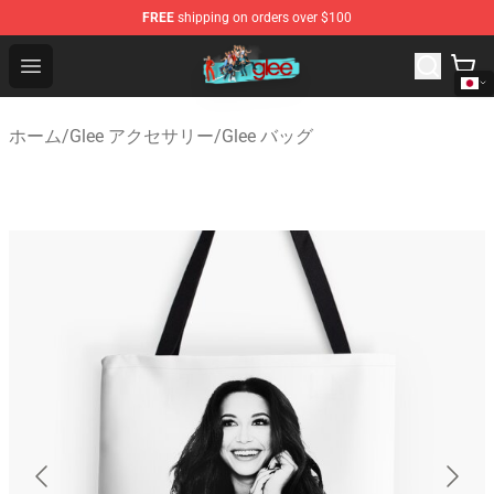
FREE
shipping on orders over $100
Glee Store - Official Glee Merchandise Shop
Open menu
ホーム
/
Glee アクセサリー
/
Glee バッグ