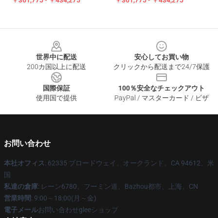
￥361,775 - ￥434,275
￥361,775 - ￥434,275
Footer
世界中に配送
安心してお買い物
200カ国以上に配送
クリックから配送まで24/7保護
国際保証
100％安全なチェックアウト
使用国で提供
PayPal / マスターカード / ビザ
お問い合わせ
本社オフィス
: 62335 ブロードウェイ、オークランド、CA 94612、米
国
私達の倉庫
: レーン6780、フーミン道、Bazhou都市、上海、CN
営業時間
: 9:00～18:00(月～金)
電子メール
お問い合わせgleeショップ