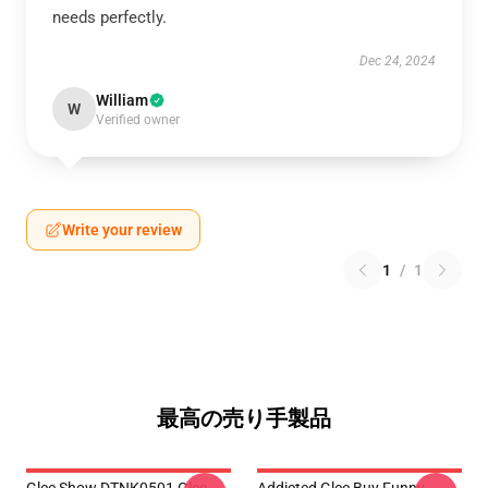
needs perfectly.
Dec 24, 2024
William
W
Verified owner
Write your review
1
/
1
最高の売り手製品